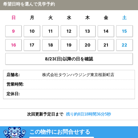
希望日時を選んで見学予約
日
月
火
水
木
金
土
9
10
11
12
13
14
15
16
17
18
19
20
21
22
8/23(日)以降の日を確認
店舗名:
株式会社タウンハウジング東京桜新町店
営業時間:
定休日:
次回更新予定日まで
残り約8日18時間36分4秒
この物件にお問合せする