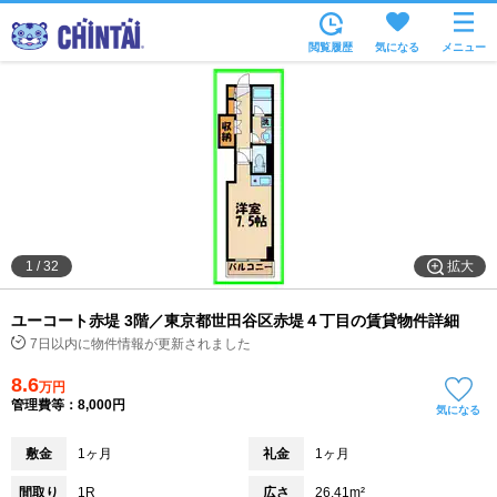
お部屋を探す
閲覧履歴
気になる
メニュー
沿線・駅から
住所から
家賃相場から
通勤通学時間から
物件特集から
拡大
1
/
32
不動産会社から
ユーコート赤堤 3階／東京都世田谷区赤堤４丁目の賃貸物件詳細
TOP
7日以内に物件情報が更新されました
8.6
万円
管理費等：8,000円
気になる
敷金
1ヶ月
礼金
1ヶ月
間取り
1R
広さ
26.41m²