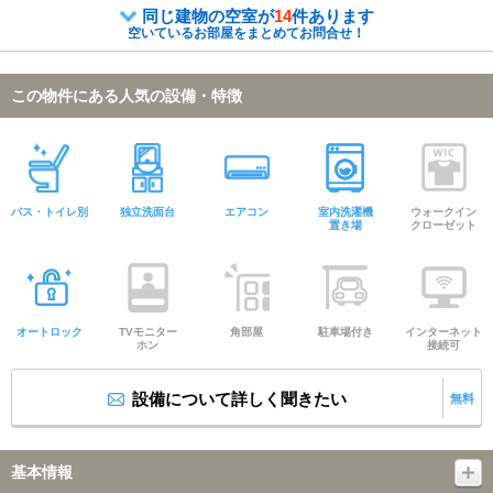
同じ建物の空室が
14
件あります
空いているお部屋をまとめてお問合せ！
この物件にある人気の設備・特徴
バス・トイレ別
独立洗面台
エアコン
室内洗濯機
ウォークイン
置き場
クローゼット
オートロック
TVモニター
角部屋
駐車場付き
インターネット
ホン
接続可
設備について詳しく聞きたい
無料
基本情報