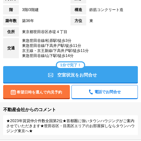
階
3階/3階建
構造
鉄筋コンクリート造
築年数
築36年
方位
東
住所
東京都世田谷区赤堤４丁目
東急世田谷線/松原駅/徒歩3分
東急世田谷線/下高井戸駅/徒歩11分
交通
京王線・京王新線/下高井戸駅/徒歩11分
東急世田谷線/山下駅/徒歩14分
1分で完了！
空室状況をお問合せ
電話でお問合せ
希望日時を選んで内見予約
不動産会社からのコメント
★2023年賃貸仲介件数全国第2位★首都圏に強いタウンハウジングがご案内
させていただきます★世田谷区・目黒区エリアのお部屋探しならタウンハウ
ジング東京へ★