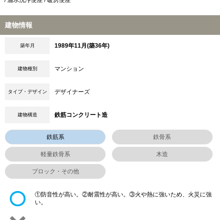
/ 温水洗浄便座 / 暖房便座
建物情報
1989年11月(築36年)
築年月
マンション
建物種別
デザイナーズ
タイプ・デザイン
鉄筋コンクリート造
建物構造
鉄筋系
鉄骨系
軽量鉄骨系
木造
ブロック・その他
①防音性が高い。②耐震性が高い。③火や熱に強いため、火災に強
い。