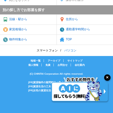
別の探し方でお部屋を探す
沿線・駅から
住所から
家賃相場から
通勤通学時間から
物件特集から
TOP
スマートフォン
パソコン
地域一覧
アーカイブ
サイトマップ
個人情報
免責
お問合せ
会社案内
(C) CHINTAI Corporation All rights reserved.
[PR]賃貸物件の疑問解決！教えてエイブルAGENT
[PR]賃貸生活の工夫を紹介！CHINTAI情報局
[PR]女性の賃貸生活を応援！Woman.CHINTAI