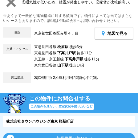
①通気性が低いため、結露が発生しやすい。②家賃が比較的高い。
※あくまで一般的な建物構造に対する傾向です。物件によっては当てはまらな
いケースもありますので、詳細は不動産会社へお問い合わせください。
住所
地図で見る
東京都世田谷区赤堤４丁目
東急世田谷線
松原駅
徒歩3分
交通・アクセス
東急世田谷線
下高井戸駅
徒歩11分
京王線・京王新線
下高井戸駅
徒歩11分
東急世田谷線
山下駅
徒歩14分
2駅利用可/ 2沿線利用可/ 閑静な住宅地
周辺環境
この物件にお問合せする
この物件を見たい、空室状況を知りたいなど
株式会社タウンハウジング東京 桜新町店