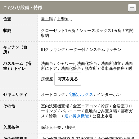
こだわり設備・特徴
位置
最上階 / 上階無し
収納
クローゼット1ヵ所 / シューズボックス1ヵ所 / 玄関
収納
キッチン（台
IHクッキングヒーター付 / システムキッチン
所）
バスルーム（浴
洗面台 / シャワー付洗面化粧台 / 洗面所独立 / 洗面
室）/ トイレ
所にドア / 洗面化粧台 / 脱衣所 / 温水洗浄便座 / 暖
房便座
写真を見る
セキュリティ
オートロック /
宅配ボックス
/ インターホン
その他
室内洗濯機置場 / 全室エアコン / 冷房 / 全居室フロ
ーリング / バルコニー / 敷地内ごみ置き場 / 都市ガ
ス / 給湯 /
追い焚き機能
/ 公営上水道
入居条件
保証人不要 / 独身可
その他諸費用
その他費用(鍵交換:27,500円) / その他費用(室内清掃