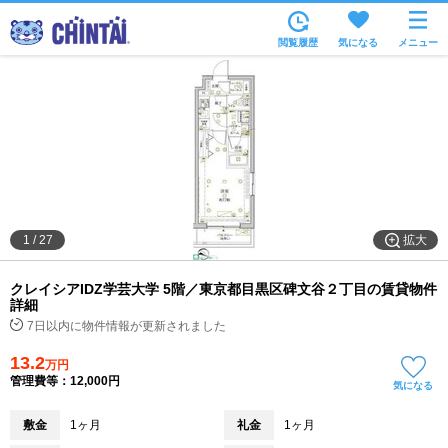
お部屋を探す
閲覧履歴
気になる
メニュー
沿線・駅から
住所から
家賃相場から
通勤通学時間から
物件特集から
拡大
1
/
27
不動産会社から
クレイシアIDZ学芸大学 5階／東京都目黒区碑文谷２丁目の賃貸物件
TOP
詳細
7日以内に物件情報が更新されました
13.2
万円
管理費等：12,000円
気になる
敷金
1ヶ月
礼金
1ヶ月