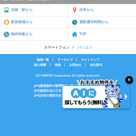
沿線・駅から
住所から
家賃相場から
通勤通学時間から
物件特集から
TOP
スマートフォン
パソコン
地域一覧
アーカイブ
サイトマップ
個人情報
免責
お問合せ
会社案内
(C) CHINTAI Corporation All rights reserved.
[PR]賃貸物件の疑問解決！教えてエイブルAGENT
[PR]賃貸生活の工夫を紹介！CHINTAI情報局
[PR]女性の賃貸生活を応援！Woman.CHINTAI