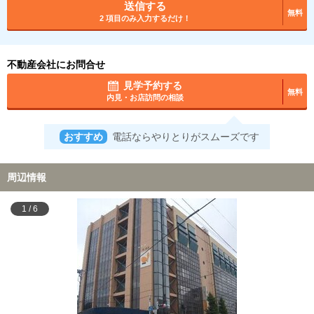
送信する
無料
2 項目のみ入力するだけ！
不動産会社にお問合せ
見学予約する
無料
内見・お店訪問の相談
おすすめ
電話ならやりとりがスムーズです
周辺情報
1
/
6