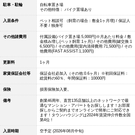
駐車・駐輪
自転車置き場
その他特徴： バイク置場あり
入居条件
ペット相談可 （飼育の場合：敷金1ヶ月増) / 保証人
不要 / 独身可
その他諸費用
付属設備(バイク置き場:5,000円)※月あたり料金 / 敷
金積み増し(ペット飼育:1ヶ月) / その他費用(鍵交換:1
6,500円) / その他費用(室内清掃費用:71,500円) / その
他費用(FAST ASSIST:1,100円)
更新料
1ヶ月
家賃保証会社等
保証会社必加入（その他:0.6ヶ月）※初回保証料：
総賃料の60％、年間保証料：10000円
保険
損害保険加入要。
備考
創業46周年、直営135店舗以上のネットワークで最
適なマンション・アパートをお探しします！お部屋
探しからご契約までオンラインで簡単にご対応でき
ます！タウンハウジングは2024年賃貸仲介件数全国
第4位！
入居時期
空予定 (2026年08月中旬)