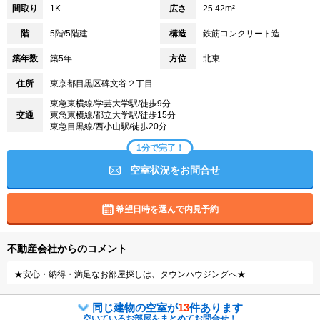
間取り
1K
広さ
25.42m²
階
5階/5階建
構造
鉄筋コンクリート造
築年数
築5年
方位
北東
住所
東京都目黒区碑文谷２丁目
東急東横線/学芸大学駅/徒歩9分
交通
東急東横線/都立大学駅/徒歩15分
東急目黒線/西小山駅/徒歩20分
1分で完了！
空室状況をお問合せ
希望日時を選んで内見予約
不動産会社からのコメント
★安心・納得・満足なお部屋探しは、タウンハウジングへ★
同じ建物の空室が
13
件あります
空いているお部屋をまとめてお問合せ！