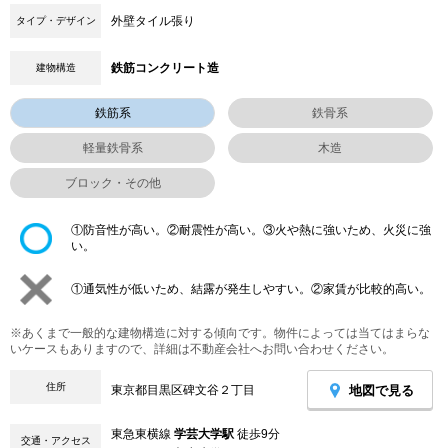
外壁タイル張り
タイプ・デザイン
鉄筋コンクリート造
建物構造
鉄筋系
鉄骨系
軽量鉄骨系
木造
ブロック・その他
①防音性が高い。②耐震性が高い。③火や熱に強いため、火災に強
い。
①通気性が低いため、結露が発生しやすい。②家賃が比較的高い。
※あくまで一般的な建物構造に対する傾向です。物件によっては当てはまらな
いケースもありますので、詳細は不動産会社へお問い合わせください。
住所
地図で見る
東京都目黒区碑文谷２丁目
東急東横線
学芸大学駅
徒歩9分
交通・アクセス