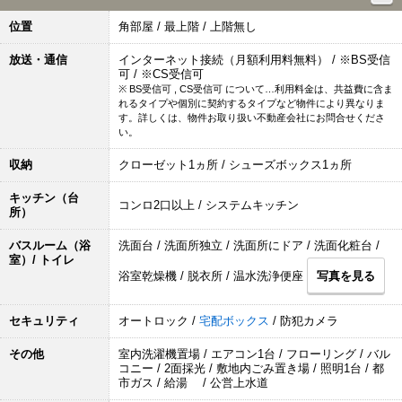
位置
角部屋 / 最上階 / 上階無し
放送・通信
インターネット接続（月額利用料無料） / ※BS受信
可 / ※CS受信可
※ BS受信可 , CS受信可 について…利用料金は、共益費に含ま
れるタイプや個別に契約するタイプなど物件により異なりま
す。詳しくは、物件お取り扱い不動産会社にお問合せくださ
い。
収納
クローゼット1ヵ所 / シューズボックス1ヵ所
キッチン（台
コンロ2口以上 / システムキッチン
所）
バスルーム（浴
洗面台 / 洗面所独立 / 洗面所にドア / 洗面化粧台 /
室）/ トイレ
浴室乾燥機 / 脱衣所 / 温水洗浄便座
写真を見る
セキュリティ
オートロック /
宅配ボックス
/ 防犯カメラ
その他
室内洗濯機置場 / エアコン1台 / フローリング / バル
コニー / 2面採光 / 敷地内ごみ置き場 / 照明1台 / 都
市ガス / 給湯 / 公営上水道