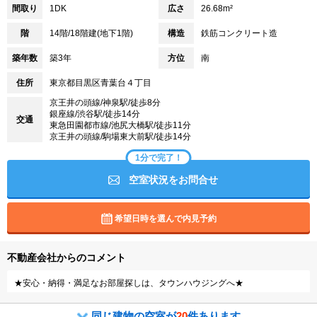
間取り
1DK
広さ
26.68m²
階
14階/18階建(地下1階)
構造
鉄筋コンクリート造
築年数
築3年
方位
南
住所
東京都目黒区青葉台４丁目
京王井の頭線/神泉駅/徒歩8分
銀座線/渋谷駅/徒歩14分
交通
東急田園都市線/池尻大橋駅/徒歩11分
京王井の頭線/駒場東大前駅/徒歩14分
1分で完了！
空室状況をお問合せ
希望日時を選んで内見予約
不動産会社からのコメント
★安心・納得・満足なお部屋探しは、タウンハウジングへ★
同じ建物の空室が
20
件あります