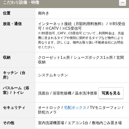
こだわり設備・特徴
位置
南向き
放送・通信
インターネット接続（月額利用料無料） / ※BS受信
可 / ※CATV / ※CS受信可
※ BS受信可 , CATV , CS受信可 について…利用料金は、共益
費に含まれるタイプや個別に契約するタイプなど物件により
異なります。詳しくは、物件お取り扱い不動産会社にお問合
せください。
収納
クローゼット1ヵ所 / シューズボックス1ヵ所 / 玄関
収納
キッチン（台
システムキッチン
所）
バスルーム（浴
室）/ トイレ
洗面台 / 浴室乾燥機 / 温水洗浄便座
写真を見る
セキュリティ
オートロック /
宅配ボックス
/ TVモニターフォン /
防犯カメラ
その他
室内洗濯機置場 / エアコン1台 / 敷地内ごみ置き場