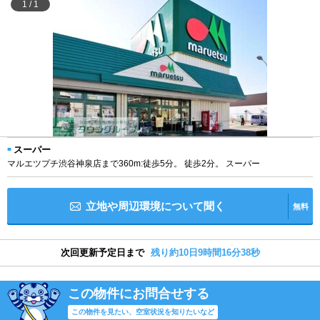
1
/
1
スーパー
マルエツプチ渋谷神泉店まで360m:徒歩5分。 徒歩2分。 スーパー
立地や周辺環境について聞く
無料
次回更新予定日まで
残り約10日9時間16分38秒
この物件にお問合せする
この物件を見たい、空室状況を知りたいなど