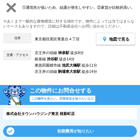
①通気性が低いため、結露が発生しやすい。②家賃が比較的高い。
※あくまで一般的な建物構造に対する傾向です。物件によっては当てはまらな
いケースもありますので、詳細は不動産会社へお問い合わせください。
住所
地図で見る
東京都目黒区青葉台４丁目
京王井の頭線
神泉駅
徒歩8分
交通・アクセス
銀座線
渋谷駅
徒歩14分
東急田園都市線
池尻大橋駅
徒歩11分
京王井の頭線
駒場東大前駅
徒歩14分
この物件にお問合せする
この物件を見たい、空室状況を知りたいなど
株式会社タウンハウジング東京 桜新町店
初期費用が知りたい