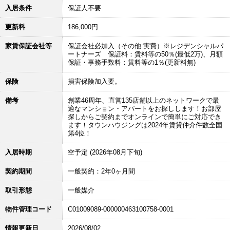
入居条件
保証人不要
更新料
186,000円
家賃保証会社等
保証会社必加入（その他:実費）※レジデンシャルパ
ートナーズ 保証料：賃料等の50％(最低2万)、月額
保証・事務手数料：賃料等の1％(更新料無)
保険
損害保険加入要。
備考
創業46周年、直営135店舗以上のネットワークで最
適なマンション・アパートをお探しします！お部屋
探しからご契約までオンラインで簡単にご対応でき
ます！タウンハウジングは2024年賃貸仲介件数全国
第4位！
入居時期
空予定 (2026年08月下旬)
契約期間
一般契約：2年0ヶ月間
取引形態
一般媒介
物件管理コード
C01009089-000000463100758-0001
情報更新日
2026/08/02