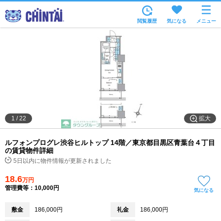
お部屋を探す
閲覧履歴
気になる
メニュー
沿線・駅から
住所から
家賃相場から
通勤通学時間から
物件特集から
拡大
1
/
22
不動産会社から
ルフォンプログレ渋谷ヒルトップ 14階／東京都目黒区青葉台４丁目
TOP
の賃貸物件詳細
5日以内に物件情報が更新されました
18.6
万円
管理費等：10,000円
気になる
敷金
186,000円
礼金
186,000円