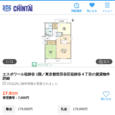
お部屋を探す
閲覧履歴
気になる
メニュー
沿線・駅から
住所から
家賃相場から
通勤通学時間から
物件特集から
拡大
1
/
11
不動産会社から
エスポワール祖師谷 1階／東京都世田谷区祖師谷４丁目の賃貸物件
TOP
詳細
2日以内に物件情報が更新されました
17.9
万円
管理費等：7,000円
気になる
敷金
179,000円
礼金
179,000円