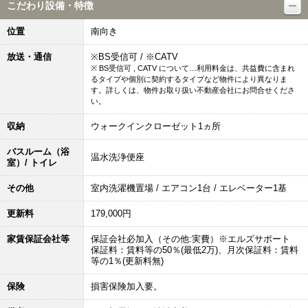
こだわり設備・特徴
位置
南向き
放送・通信
※BS受信可 / ※CATV
※ BS受信可 , CATV について…利用料金は、共益費に含まれ
るタイプや個別に契約するタイプなど物件により異なりま
す。詳しくは、物件お取り扱い不動産会社にお問合せくださ
い。
収納
ウォークインクローゼット1ヵ所
バスルーム（浴
温水洗浄便座
室）/ トイレ
その他
室内洗濯機置場 / エアコン1台 / エレベーター1基
更新料
179,000円
家賃保証会社等
保証会社必加入（その他:実費）※エルズサポート
保証料：賃料等の50％(最低2万)、月次保証料：賃料
等の1％(更新料無)
保険
損害保険加入要。