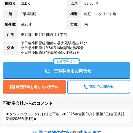
間取り
2LDK
広さ
59.56m²
階
1階/4階建
構造
鉄筋コンクリート造
築年数
築25年
方位
南
住所
東京都世田谷区祖師谷４丁目
小田急小田原線/祖師ヶ谷大蔵駅/徒歩11分
交通
小田急小田原線/成城学園前駅/徒歩20分
小田急小田原線/千歳船橋駅/徒歩23分
1分で完了！
空室状況をお問合せ
電話でお問合せ
希望日時を選んで内見予約
不動産会社からのコメント
★タウンハウジングにお任せ下さい★2025年全国仲介件数第2位(全国賃貸
新聞2026年掲載)★
同じ建物の空室が
18
件あります