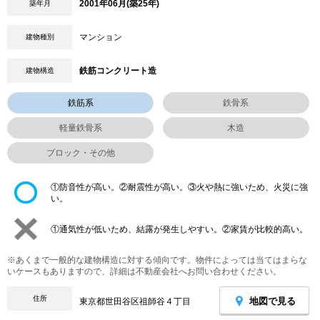
2001年06月(築25年)
築年月
マンション
建物種別
鉄筋コンクリート造
建物構造
鉄筋系
鉄骨系
軽量鉄骨系
木造
ブロック・その他
①防音性が高い。②耐震性が高い。③火や熱に強いため、火災に強
い。
①通気性が低いため、結露が発生しやすい。②家賃が比較的高い。
※あくまで一般的な建物構造に対する傾向です。物件によっては当てはまらな
いケースもありますので、詳細は不動産会社へお問い合わせください。
住所
地図で見る
東京都世田谷区祖師谷４丁目