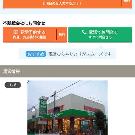
無料
2 項目のみ入力するだけ！
不動産会社にお問合せ
見学予約する
電話でお問合せ
無料
内見・お店訪問の相談
すぐに問合せる
おすすめ
電話ならやりとりがスムーズです
周辺情報
1
/
6