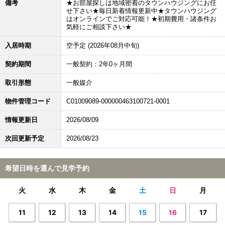
備考
★お部屋探しは地域密着のタウンハウジングにお任
せ下さい★毎日新着情報更新中★タウンハウジング
はオンラインでご対応可能！★初期費用・諸条件お
気軽にご相談下さい★
入居時期
空予定 (2026年08月中旬)
契約期間
一般契約：2年0ヶ月間
取引形態
一般媒介
物件管理コード
C01009089-000000463100721-0001
情報更新日
2026/08/09
次回更新予定
2026/08/23
希望日時を選んで見学予約
火
水
木
金
土
日
月
11
12
13
14
15
16
17