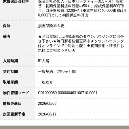
家賃保証会社等
保証会社必加入（日本セーフティー:0.5ヶ月）※立
替 初回保証料賃料総額の50％、継続保証料800円/
月、口座振替費用220円/月※賃料総額40,000未満は4
0,000円として初回保証料算出
保険
損害保険加入要。
備考
★お部屋探しは地域密着のタウンハウジングにお任
せ下さい★毎日新着情報更新中★タウンハウジング
はオンラインでご対応可能！★初期費用・諸条件お
気軽にご相談下さい★
入居時期
即入居
契約期間
一般契約：2年0ヶ月間
取引形態
一般媒介
物件管理コード
C01009089-000000463100710-0001
情報更新日
2026/08/03
次回更新予定
2026/08/17