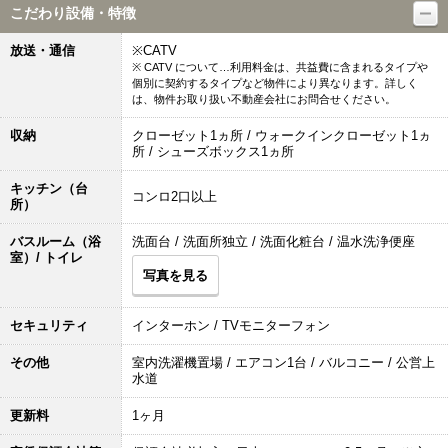
こだわり設備・特徴
放送・通信
※CATV
※ CATV について…利用料金は、共益費に含まれるタイプや
個別に契約するタイプなど物件により異なります。詳しく
は、物件お取り扱い不動産会社にお問合せください。
収納
クローゼット1ヵ所 / ウォークインクローゼット1ヵ
所 / シューズボックス1ヵ所
キッチン（台
コンロ2口以上
所）
バスルーム（浴
洗面台 / 洗面所独立 / 洗面化粧台 / 温水洗浄便座
室）/ トイレ
写真を見る
セキュリティ
インターホン / TVモニターフォン
その他
室内洗濯機置場 / エアコン1台 / バルコニー / 公営上
水道
更新料
1ヶ月