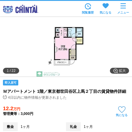
お部屋を探す
閲覧履歴
気になる
メニュー
沿線・駅から
住所から
家賃相場から
通勤通学時間から
物件特集から
拡大
1
/
22
不動産会社から
即入居可
TOP
Ｍアパートメント 1階／東京都世田谷区上馬２丁目の賃貸物件詳細
4日以内に物件情報が更新されました
12.2
万円
管理費等：3,000円
気になる
敷金
1ヶ月
礼金
1ヶ月