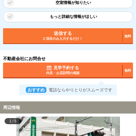
空室情報が知りたい
もっと詳細な情報がほしい
送信する
無料
2 項目のみ入力するだけ！
不動産会社にお問合せ
見学予約する
無料
内見・お店訪問の相談
おすすめ
電話ならやりとりがスムーズです
周辺情報
1
/
5