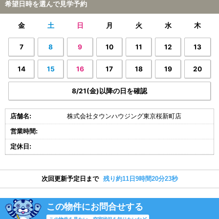
希望日時を選んで見学予約
金
土
日
月
火
水
木
7
8
9
10
11
12
13
14
15
16
17
18
19
20
8/21(金)以降の日を確認
店舗名:
株式会社タウンハウジング東京桜新町店
営業時間:
定休日:
次回更新予定日まで
残り約11日9時間20分22秒
この物件にお問合せする