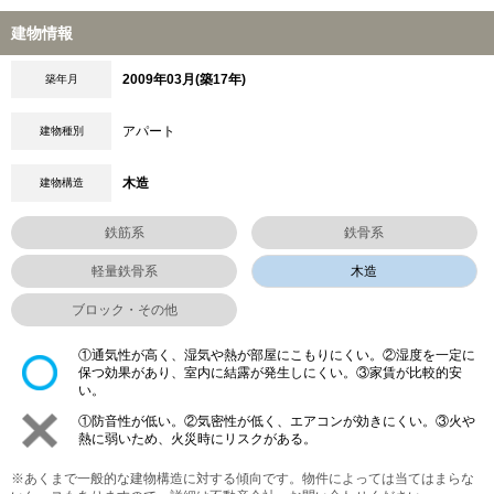
建物情報
2009年03月(築17年)
築年月
アパート
建物種別
木造
建物構造
鉄筋系
鉄骨系
軽量鉄骨系
木造
ブロック・その他
①通気性が高く、湿気や熱が部屋にこもりにくい。②湿度を一定に
保つ効果があり、室内に結露が発生しにくい。③家賃が比較的安
い。
①防音性が低い。②気密性が低く、エアコンが効きにくい。③火や
熱に弱いため、火災時にリスクがある。
※あくまで一般的な建物構造に対する傾向です。物件によっては当てはまらな