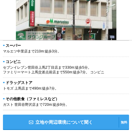
スーパー
マルエツ中里店まで210m:徒歩3分。
コンビニ
セブンイレブン世田谷上馬2丁目店まで330m:徒歩5分。
ファミリーマート上馬交差点前店まで550m:徒歩7分。 コンビニ
ドラッグストア
トモズ 上馬店まで490m:徒歩7分。
その他飲食（ファミレスなど）
ガスト 世田谷野沢店まで720m:徒歩9分。
立地や周辺環境について聞く
無料