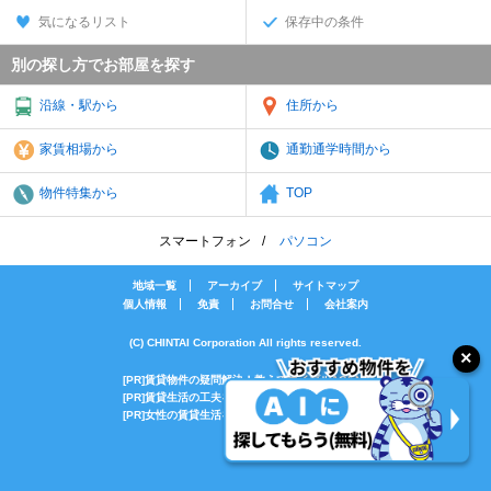
気になるリスト
保存中の条件
別の探し方でお部屋を探す
沿線・駅から
住所から
家賃相場から
通勤通学時間から
物件特集から
TOP
スマートフォン
パソコン
地域一覧
アーカイブ
サイトマップ
個人情報
免責
お問合せ
会社案内
(C) CHINTAI Corporation All rights reserved.
[PR]賃貸物件の疑問解決！教えてエイブルAGENT
[PR]賃貸生活の工夫を紹介！CHINTAI情報局
[PR]女性の賃貸生活を応援！Woman.CHINTAI