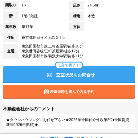
間取り
1R
広さ
24.6m²
階
1階/2階建
構造
木造
築年数
築17年
方位
住所
東京都世田谷区上馬２丁目
東急田園都市線/三軒茶屋駅/徒歩10分
交通
東急世田谷線/三軒茶屋駅/徒歩12分
東急田園都市線/駒沢大学駅/徒歩11分
1分で完了！
空室状況をお問合せ
希望日時を選んで内見予約
不動産会社からのコメント
★タウンハウジングにお任せ下さい★2025年全国仲介件数第2位(全国賃貸
新聞2026年掲載)★