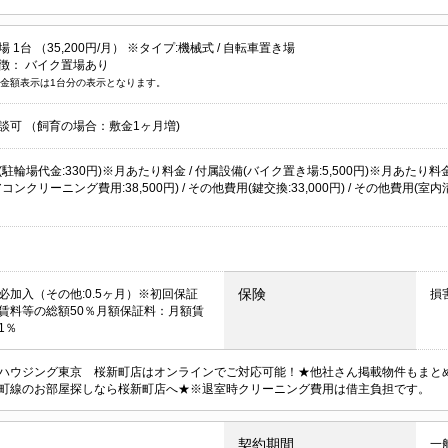
 1台 （35,200円/月） ※タイプ:機械式 /
自転車置き場
徴：
バイク置場あり
金額表示は1台分の表示となります。
談可 （飼育の場合：敷金1ヶ月増)
駐輪場代金:330円)※月あたり料金 / 付属設備(バイク置き場:5,500円)※月あたり料金 
コンクリーニング費用:38,500円) / その他費用(鍵交換:33,000円) / その他費用(室内清
保険
必加入（その他:0.5ヶ月）※初回保証
損
賃料等の総額50％月額保証料：月額賃
1％
ハウジング東京 桜新町店はオンラインでご対応可能！★他社さん掲載物件もまと
町線のお部屋探しなら桜新町店へ★※退室時クリーニング費用は借主負担です。
契約期間
一