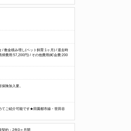
/ 敷金積み増し(ペット飼育:1ヶ月) / 退去時
掃費用:57,200円) / その他費用(町会費:200
害保険加入要。
めてご紹介可能です★田園都市線・世田谷
般契約：2年0ヶ月間