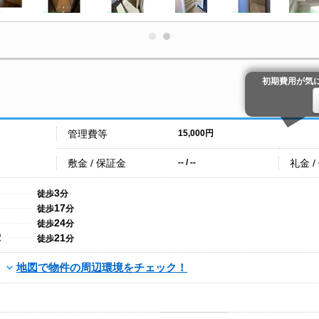
初期費用が気
管理費等
15,000円
敷金 / 保証金
礼金 /
-- / --
3
徒歩
分
17
徒歩
分
24
徒歩
分
21
駅
徒歩
分
地図で物件の周辺環境をチェック！