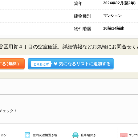
築年
2024年02月(築2年)
建物種別
マンション
物件階層
10階/14階建
田谷区用賀４丁目の空室確認、詳細情報などお気軽にお問合せく
する
（無料）
気になるリストに追加する
とりあえず
チェック！
ーホン
室内洗濯機置き場
駐車場付き
エア