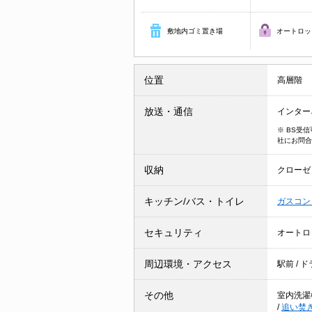
敷地内ゴミ置き場
オートロッ
位置
高層階
放送・通信
インター
※ BS受
社にお問合
収納
クローゼ
キッチン/バス・トイレ
ガスコン
セキュリティ
オートロ
周辺環境・アクセス
駅前
/ 
その他
室内洗濯
/
追い焚