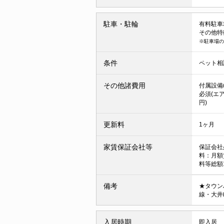
駐車・駐輪
有料駐車場
その他特
※駐車場の
条件
ペット相
その他諸費用
付属設備(
必須(エア
円)
更新料
1ヶ月
家賃保証会社等
保証会社
料：月額
料等総額
備考
★タウン
線・大井
入居時期
即入居