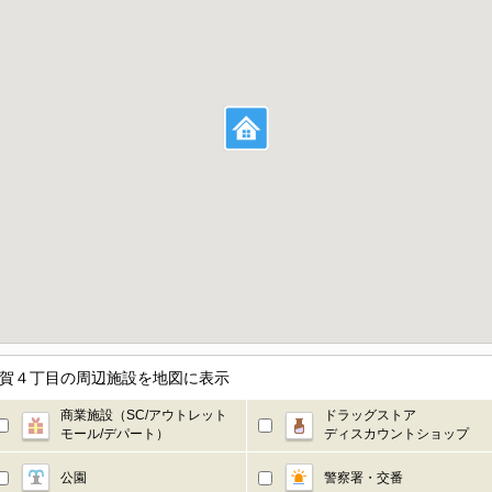
用賀４丁目の周辺施設を地図に表示
商業施設（SC/アウトレット
ドラッグストア
モール/デパート）
ディスカウントショップ
公園
警察署・交番