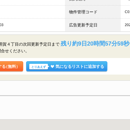
物件管理コード
C0
広告更新予定日
03
20
残り約9日20時間57分58秒
区用賀４丁目の
次回更新予定日まで
問合せください。
する
（無料）
気になるリストに追加する
とりあえず