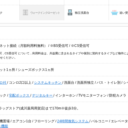
ク
ウォークインクローゼット
独立洗面台
追い
ネット接続（月額利用料無料）
/
※BS受信可
/
※CS受信可
信可 , CS受信可 について…利用料金は、共益費に含まれるタイプや個別に契約するタイプなど物
せください。
ット1ヵ所
/
シューズボックス1ヵ所
ロ付
/
コンロ2口以上
/
システムキッチン
/
洗面台
/
洗面所独立
/
バス・トイレ別
/
シ
ック
/
宅配ボックス
/
デジタルキー
/
インターホン
/
TVモニターフォン
/
防犯カメラ
ドラッグストア(成川薬局用賀店)まで170m※徒歩3分。
機置場
/
エアコン1台
/
フローリング
/
24時間換気システム
/
バルコニー
/
エレベータ
き機能