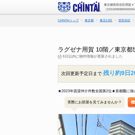
東京都世田谷区用賀４丁
（C01009089000000
CHINTAIトップ
東京都
東京23区
世田谷区
ラグゼナ用賀 10階／東京
6日以内に物件情報が更新されました
残り約9日2
次回更新予定日まで
★2023年賃貸仲介件数全国第2位★首都圏
実際にお部屋を見てみませんか？