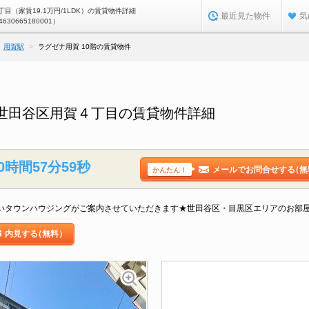
目（家賃19.1万円/1LDK）の賃貸物件詳細
最近見た物件
気
4630665180001）
用賀駅
ラグゼナ用賀 10階の賃貸物件
都世田谷区用賀４丁目の賃貸物件詳細
0時間57分58秒
メールでお問合せする
（無
かんたん！
に強いタウンハウジングがご案内させていただきます★世田谷区・目黒区エリアのお部
内見する
（無料）