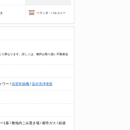
焚き
ベランダ・バルコニー
件により異なります。詳しくは、物件お取り扱い不動産会
ャワー
/
浴室乾燥機
/
温水洗浄便座
ー1基
/
敷地内ごみ置き場
/
都市ガス
/
給湯