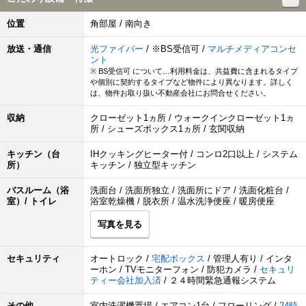
位置
角部屋 / 南向き
放送・通信
光ファイバー
/ ※BS受信可 /
マルチメディアコンセ
ント
※ BS受信可 について…利用料金は、共益費に含まれるタイプ
や個別に契約するタイプなど物件により異なります。詳しく
は、物件お取り扱い不動産会社にお問合せください。
収納
クローゼット1ヵ所 / ウォークインクローゼット1ヵ
所 / シューズボックス1ヵ所 / 玄関収納
キッチン（台
IHクッキングヒーター付 / コンロ2口以上 / システム
所）
キッチン / 独立型キッチン
バスルーム（浴
洗面台 / 洗面所独立 / 洗面所にドア / 洗面化粧台 /
室）/ トイレ
浴室乾燥機 / 脱衣所 / 温水洗浄便座 / 暖房便座
写真を見る
セキュリティ
オートロック /
宅配ボックス
/ 管理人有り / インタ
ーホン / TVモニターフォン / 防犯カメラ /
セキュリ
ティー会社加入済
/ ２４時間緊急通報システム
その他
室内洗濯機置場 / エアコン1台 / フローリング /
24時