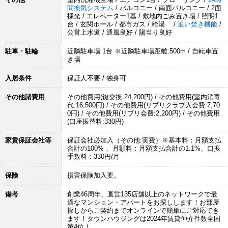
間換気システム
/ バルコニー / 南面バルコニー / 2面
採光 / エレベーター1基 / 敷地内ごみ置き場 / 照明1
台 / 玄関ホール / 都市ガス / 給湯 /
追い焚き機能
/
公営上水道 / 通風良好 / 陽当り良好
駐車・駐輪
近隣駐車場 1台 ※近隣駐車場距離:500m / 自転車置
き場
入居条件
保証人不要 / 独身可
その他諸費用
その他費用(鍵交換:24,200円) / その他費用(室内消毒
代:16,500円) / その他費用(リブリクラブ入会費:7,70
0円) / その他費用(リブリ会費:2,200円) / その他費用
(口座振替料:330円)
家賃保証会社等
保証会社必加入（その他:実費）※基本料：月額支払
合計の100% 、月額料：月額支払合計の1.1%、口振
手数料：330円/月
保険
損害保険加入要。
備考
創業46周年、直営135店舗以上のネットワークで最
適なマンション・アパートをお探しします！お部屋
探しからご契約までオンラインで簡単にご対応でき
ます！タウンハウジングは2024年賃貸仲介件数全国
第4位！