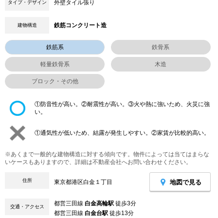
外壁タイル張り
タイプ・デザイン
鉄筋コンクリート造
建物構造
鉄筋系
鉄骨系
軽量鉄骨系
木造
ブロック・その他
①防音性が高い。②耐震性が高い。③火や熱に強いため、火災に強
い。
①通気性が低いため、結露が発生しやすい。②家賃が比較的高い。
※あくまで一般的な建物構造に対する傾向です。物件によっては当てはまらな
いケースもありますので、詳細は不動産会社へお問い合わせください。
住所
地図で見る
東京都港区白金１丁目
都営三田線
白金高輪駅
徒歩3分
交通・アクセス
都営三田線
白金台駅
徒歩13分