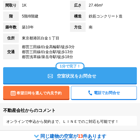
間取り
1K
広さ
27.46m²
階
5階/8階建
構造
鉄筋コンクリート造
築年数
築10年
方位
南
住所
東京都港区白金１丁目
都営三田線/白金高輪駅/徒歩3分
交通
都営三田線/白金台駅/徒歩13分
都営浅草線/泉岳寺駅/徒歩18分
1分で完了！
空室状況をお問合せ
電話でお問合せ
希望日時を選んで内見予約
不動産会社からのコメント
オンラインで申込から契約まで、ＬＩＮＥでのご対応も可能です！
同じ建物の空室が
13
件あります