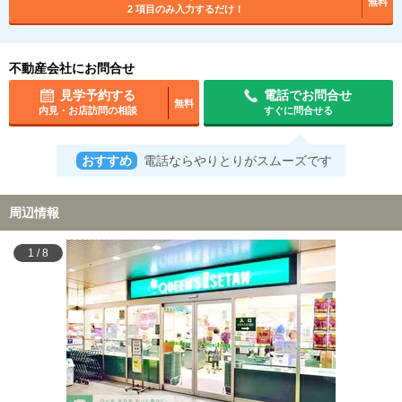
無料
2 項目のみ入力するだけ！
不動産会社にお問合せ
見学予約する
電話でお問合せ
無料
内見・お店訪問の相談
すぐに問合せる
おすすめ
電話ならやりとりがスムーズです
周辺情報
1
/
8