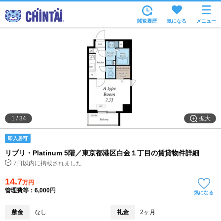
お部屋を探す
閲覧履歴
気になる
メニュー
沿線・駅から
住所から
家賃相場から
通勤通学時間から
物件特集から
拡大
1
/
34
不動産会社から
即入居可
TOP
リブリ・Platinum 5階／東京都港区白金１丁目の賃貸物件詳細
7日以内に掲載されました
14.7
万円
管理費等：6,000円
気になる
敷金
なし
礼金
2ヶ月