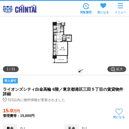
お部屋を探す
閲覧履歴
気になる
メニュー
沿線・駅から
住所から
家賃相場から
通勤通学時間から
物件特集から
拡大
1
/
31
不動産会社から
即入居可
TOP
ライオンズシティ白金高輪 6階／東京都港区三田５丁目の賃貸物件
詳細
5日以内に物件情報が更新されました
15.9
万円
管理費等：15,000円
気になる
敷金
なし
礼金
なし