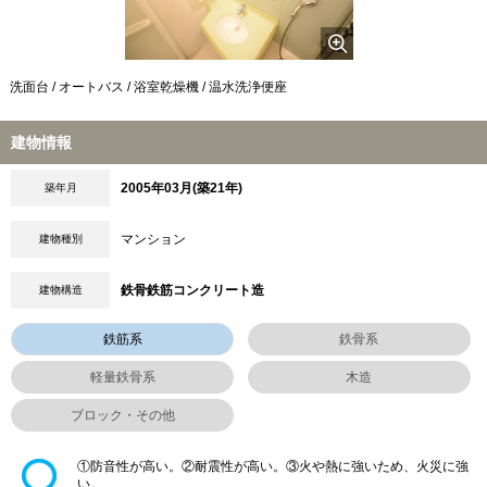
洗面台 / オートバス / 浴室乾燥機 / 温水洗浄便座
建物情報
2005年03月(築21年)
築年月
マンション
建物種別
鉄骨鉄筋コンクリート造
建物構造
鉄筋系
鉄骨系
軽量鉄骨系
木造
ブロック・その他
①防音性が高い。②耐震性が高い。③火や熱に強いため、火災に強
い。