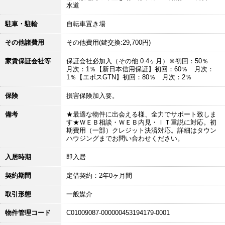
水道
駐車・駐輪
自転車置き場
その他諸費用
その他費用(鍵交換:29,700円)
家賃保証会社等
保証会社必加入（その他:0.4ヶ月）※初回：50％
月次：1％【新日本信用保証】初回：60％ 月次：
1％【エポスGTN】初回：80％ 月次：2％
保険
損害保険加入要。
備考
★最適な物件に出会える様、全力でサポート致しま
す★ＷＥＢ相談・ＷＥＢ内見・ＩＴ重説に対応。初
期費用（一部）クレジット決済対応。詳細はタウン
ハウジングまでお問い合わせください。
入居時期
即入居
契約期間
定借契約：2年0ヶ月間
取引形態
一般媒介
物件管理コード
C01009087-000000453194179-0001