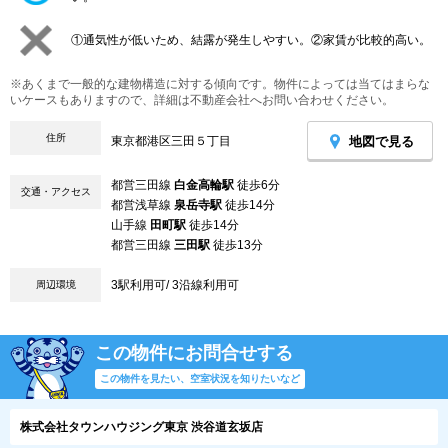
①通気性が低いため、結露が発生しやすい。②家賃が比較的高い。
※あくまで一般的な建物構造に対する傾向です。物件によっては当てはまらな
いケースもありますので、詳細は不動産会社へお問い合わせください。
住所
地図で見る
東京都港区三田５丁目
都営三田線
白金高輪駅
徒歩6分
交通・アクセス
都営浅草線
泉岳寺駅
徒歩14分
山手線
田町駅
徒歩14分
都営三田線
三田駅
徒歩13分
3駅利用可/ 3沿線利用可
周辺環境
この物件にお問合せする
この物件を見たい、空室状況を知りたいなど
株式会社タウンハウジング東京 渋谷道玄坂店