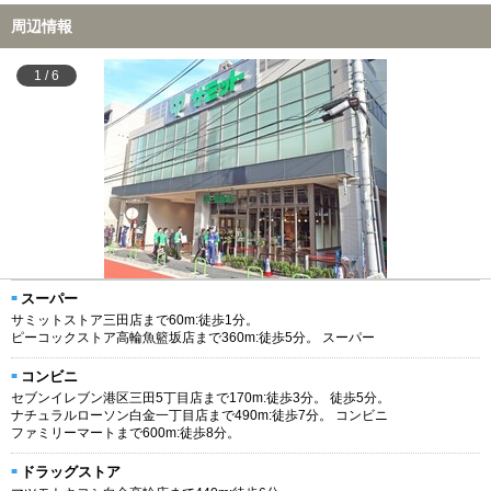
周辺情報
1
/
6
スーパー
サミットストア三田店まで60m:徒歩1分。
ピーコックストア高輪魚籃坂店まで360m:徒歩5分。 スーパー
コンビニ
セブンイレブン港区三田5丁目店まで170m:徒歩3分。 徒歩5分。
ナチュラルローソン白金一丁目店まで490m:徒歩7分。 コンビニ
ファミリーマートまで600m:徒歩8分。
ドラッグストア