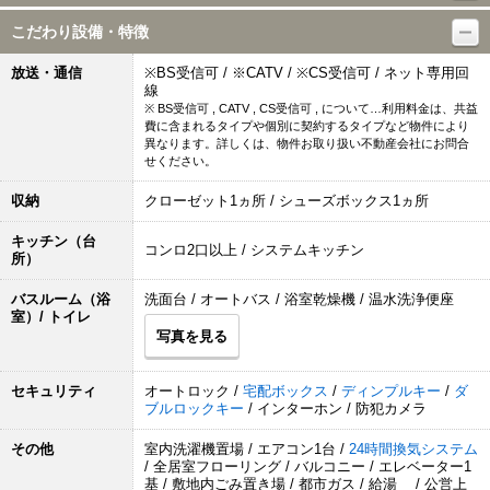
こだわり設備・特徴
放送・通信
※BS受信可 / ※CATV / ※CS受信可 / ネット専用回
線
※ BS受信可 , CATV , CS受信可 , について…利用料金は、共益
費に含まれるタイプや個別に契約するタイプなど物件により
異なります。詳しくは、物件お取り扱い不動産会社にお問合
せください。
収納
クローゼット1ヵ所 / シューズボックス1ヵ所
キッチン（台
コンロ2口以上 / システムキッチン
所）
バスルーム（浴
洗面台 / オートバス / 浴室乾燥機 / 温水洗浄便座
室）/ トイレ
写真を見る
セキュリティ
オートロック /
宅配ボックス
/
ディンプルキー
/
ダ
ブルロックキー
/ インターホン / 防犯カメラ
その他
室内洗濯機置場 / エアコン1台 /
24時間換気システム
/ 全居室フローリング / バルコニー / エレベーター1
基 / 敷地内ごみ置き場 / 都市ガス / 給湯 / 公営上