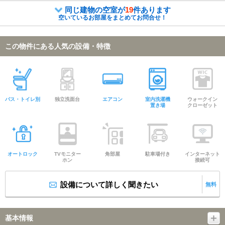
同じ建物の空室が
19
件あります
空いているお部屋をまとめてお問合せ！
この物件にある人気の設備・特徴
バス・トイレ別
独立洗面台
エアコン
室内洗濯機
ウォークイン
置き場
クローゼット
オートロック
TVモニター
角部屋
駐車場付き
インターネット
ホン
接続可
設備について詳しく聞きたい
無料
基本情報