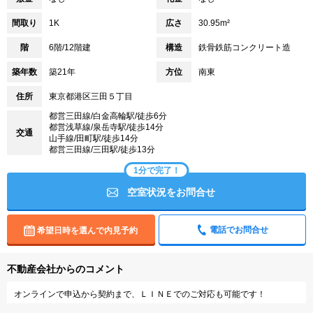
間取り
1K
広さ
30.95m²
階
6階/12階建
構造
鉄骨鉄筋コンクリート造
築年数
築21年
方位
南東
住所
東京都港区三田５丁目
都営三田線/白金高輪駅/徒歩6分
都営浅草線/泉岳寺駅/徒歩14分
交通
山手線/田町駅/徒歩14分
都営三田線/三田駅/徒歩13分
1分で完了！
空室状況をお問合せ
電話でお問合せ
希望日時を選んで内見予約
不動産会社からのコメント
オンラインで申込から契約まで、ＬＩＮＥでのご対応も可能です！