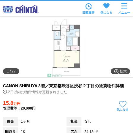
お部屋を探す
閲覧履歴
気になる
メニュー
沿線・駅から
住所から
家賃相場から
通勤通学時間から
物件特集から
拡大
1
/
27
不動産会社から
CANON SHIBUYA 3階／東京都渋谷区渋谷２丁目の賃貸物件詳細
TOP
2日以内に物件情報が更新されました
15.8
万円
管理費等：20,000円
気になる
敷金
1ヶ月
礼金
なし
間取り
1K
広さ
24.18m²