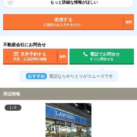
もっと詳細な情報がほしい
送信する
無料
2 項目のみ入力するだけ！
不動産会社にお問合せ
見学予約する
電話でお問合せ
無料
内見・お店訪問の相談
すぐに問合せる
おすすめ
電話ならやりとりがスムーズです
周辺情報
1
/
6