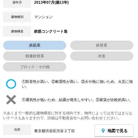
2013年07月(築13年)
築年月
マンション
建物種別
鉄筋コンクリート造
建物構造
鉄筋系
鉄骨系
軽量鉄骨系
木造
ブロック・その他
①防音性が高い。②耐震性が高い。③火や熱に強いため、火災に強
い。
①通気性が低いため、結露が発生しやすい。②家賃が比較的高い。
※あくまで一般的な建物構造に対する傾向です。物件によっては当てはまらな
いケースもありますので、詳細は不動産会社へお問い合わせください。
住所
地図で見る
東京都渋谷区渋谷２丁目