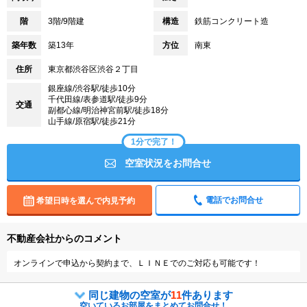
階
3階/9階建
構造
鉄筋コンクリート造
築年数
築13年
方位
南東
住所
東京都渋谷区渋谷２丁目
銀座線/渋谷駅/徒歩10分
千代田線/表参道駅/徒歩9分
交通
副都心線/明治神宮前駅/徒歩18分
山手線/原宿駅/徒歩21分
1分で完了！
空室状況をお問合せ
電話でお問合せ
希望日時を選んで内見予約
不動産会社からのコメント
オンラインで申込から契約まで、ＬＩＮＥでのご対応も可能です！
同じ建物の空室が
11
件あります
空いているお部屋をまとめてお問合せ！