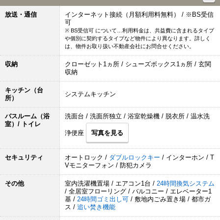
放送・通信
インターネット接続（月額利用料無料） / ※BS受信
可
※ BS受信可 について…利用料金は、共益費に含まれるタイプ
や個別に契約するタイプなど物件により異なります。詳しく
は、物件お取り扱い不動産会社にお問合せください。
収納
クローゼット1ヵ所 / シューズボックス1ヵ所 / 玄関
収納
キッチン（台
システムキッチン
所）
バスルーム（浴
洗面台 / 洗面所独立 / 浴室乾燥機 / 脱衣所 / 温水洗
室）/ トイレ
浄便座
写真を見る
セキュリティ
オートロック /
ダブルロックキー
/ インターホン / T
Vモニターフォン / 防犯カメラ
その他
室内洗濯機置場 / エアコン1台 /
24時間換気システム
/ 全居室フローリング / バルコニー / エレベーター1
基 /
24時間ゴミ出し可
/ 敷地内ごみ置き場 / 都市ガ
ス /
追い焚き機能