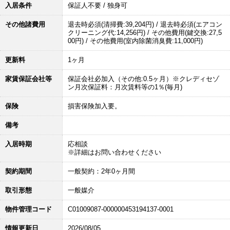
入居条件
保証人不要 / 独身可
その他諸費用
退去時必須(清掃費:39,204円) / 退去時必須(エアコン
クリーニング代:14,256円) / その他費用(鍵交換:27,5
00円) / その他費用(室内除菌消臭費:11,000円)
更新料
1ヶ月
家賃保証会社等
保証会社必加入（その他:0.5ヶ月）※クレディセゾ
ン月次保証料：月次賃料等の1％(毎月)
保険
損害保険加入要。
備考
入居時期
応相談
※詳細はお問い合わせください
契約期間
一般契約：2年0ヶ月間
取引形態
一般媒介
物件管理コード
C01009087-000000453194137-0001
情報更新日
2026/08/05