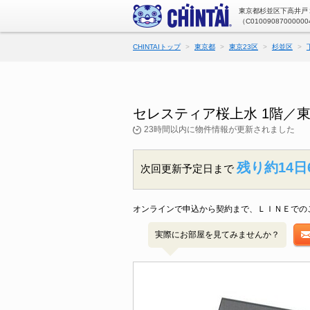
東京都杉並区下高井戸２
（C01009087000000
CHINTAIトップ
東京都
東京23区
杉並区
セレスティア桜上水 1階／
23時間以内に物件情報が更新されました
残り約14日
次回更新予定日まで
オンラインで申込から契約まで、ＬＩＮＥでの
実際にお部屋を見てみませんか？