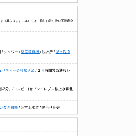
物件により異なります。詳しくは、物件お取り扱い不動産会
別
/
シャワー
/
浴室乾燥機
/
脱衣所
/
温水洗浄
ュリティー会社加入済
/
２４時間緊急通報シ
徒歩2分。/コンビニ(セブンイレブン桜上水駅北
い焚き機能
/
公営上水道
/
陽当り良好