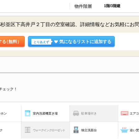
物件階層
1階/3階建
都杉並区下高井戸２丁目の空室確認、詳細情報などお気軽にお
する
（無料）
気になるリストに追加する
とりあえず
チェック！
ーホン
室内洗濯機置き場
駐車場付き
エア
ク
ウォークインクローゼット
独立洗面台
追い