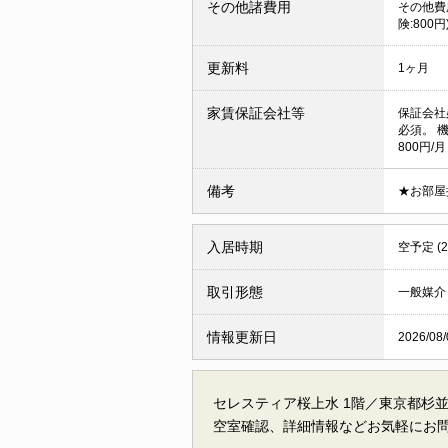
その他諸費用
その他費用
険:800円
更新料
1ヶ月
家賃保証会社等
保証会社
必須。 
800円/月
備考
★お部屋
入居時期
空予定 (
取引形態
一般媒介
情報更新日
2026/08/
セレスティア桜上水 1階／東京都杉
空室確認、詳細情報などお気軽にお