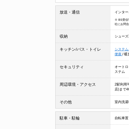
放送・通信
インター
※ BS受
社にお問合
収納
シューズ
キッチン/バス・トイレ
システム
便座
/
暖
セキュリティ
オートロ
ステム
周辺環境・アクセス
2駅利用
店)まで4
その他
室内洗濯
駐車・駐輪
自転車置