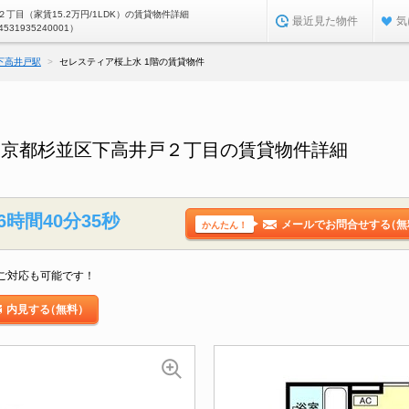
丁目（家賃15.2万円/1LDK）の賃貸物件詳細
最近見た物件
気
4531935240001）
下高井戸駅
セレスティア桜上水 1階の賃貸物件
東京都杉並区下高井戸２丁目の賃貸物件詳細
6時間40分34秒
メールでお問合せする
（無
かんたん！
ご対応も可能です！
内見する
（無料）