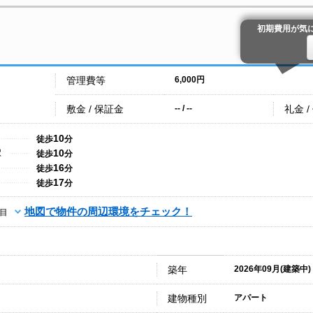
初期費用が気
管理費等
6,000円
敷金 / 保証金
礼金 /
-- / --
10
徒歩
分
10
駅
徒歩
分
16
徒歩
分
17
徒歩
分
地図で物件の周辺環境をチェック！
目
築年
2026年09月(建築中)
建物種別
アパート