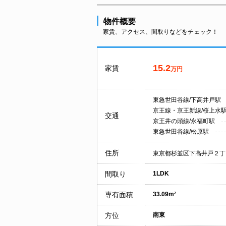
物件概要
家賃、アクセス、間取りなどをチェック！
15.2
家賃
万円
東急世田谷線/下高井戸駅
京王線・京王新線/桜上水
交通
京王井の頭線/永福町駅
東急世田谷線/松原駅
住所
東京都杉並区下高井戸２丁
間取り
1LDK
専有面積
33.09m²
方位
南東