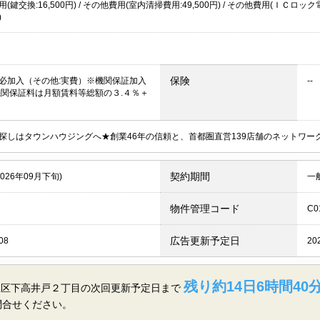
(鍵交換:16,500円) / その他費用(室内清掃費用:49,500円) / その他費用(ＩＣロック
)
保険
必加入（その他:実費）※機関保証加入
--
機関保証料は月額賃料等総額の３.４％＋
探しはタウンハウジングへ★創業46年の信頼と、首都圏直営139店舗のネットワ
契約期間
2026年09月下旬)
一
物件管理コード
C0
広告更新予定日
08
20
残り約14日6時間40分
並区下高井戸２丁目の
次回更新予定日まで
問合せください。