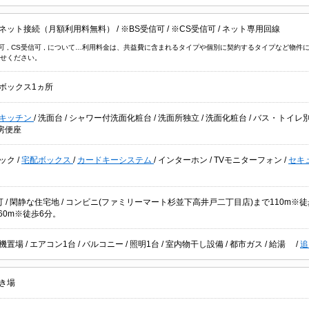
ネット接続（月額利用料無料）
/
※BS受信可
/
※CS受信可
/
ネット専用回線
信可 , CS受信可 , について…利用料金は、共益費に含まれるタイプや個別に契約するタイプなど
せください。
ボックス1ヵ所
キッチン
/
洗面台
/
シャワー付洗面化粧台
/
洗面所独立
/
洗面化粧台
/
バス・トイレ
房便座
ック
/
宅配ボックス
/
カードキーシステム
/
インターホン
/
TVモニターフォン
/
セキ
可
/
閑静な住宅地
/ コンビニ(ファミリーマート杉並下高井戸二丁目店)まで110m※
60m※徒歩6分。
機置場
/
エアコン1台
/
バルコニー
/
照明1台
/
室内物干し設備
/
都市ガス
/
給湯
/
追
き場