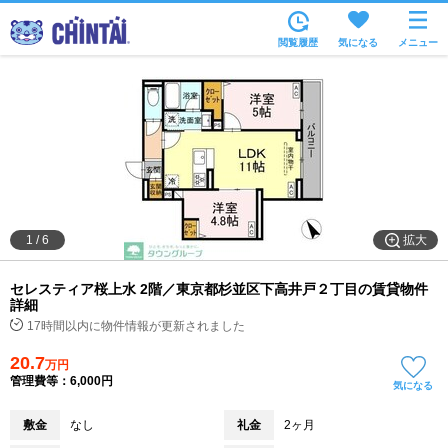
お部屋を探す
閲覧履歴
気になる
メニュー
沿線・駅から
住所から
家賃相場から
通勤通学時間から
物件特集から
拡大
1
/
6
不動産会社から
セレスティア桜上水 2階／東京都杉並区下高井戸２丁目の賃貸物件
TOP
詳細
17時間以内に物件情報が更新されました
20.7
万円
管理費等：6,000円
気になる
敷金
なし
礼金
2ヶ月