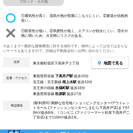
ブロック・その他
①通気性が高く、湿気や熱が部屋にこもりにくい。②家賃が比較的
安い。
①防音性が低い。②気密性が低く、エアコンが効きにくい。③火や
熱に弱いため、火災時にリスクがある。
※あくまで一般的な建物構造に対する傾向です。物件によっては当てはまらな
いケースもありますので、詳細は不動産会社へお問い合わせください。
住所
地図で見る
東京都杉並区下高井戸２丁目
東急世田谷線
下高井戸駅
徒歩10分
交通・アクセス
京王線・京王新線
桜上水駅
徒歩10分
京王井の頭線
永福町駅
徒歩16分
東急世田谷線
松原駅
徒歩17分
2駅利用可/ 閑静な住宅地 / ショッピングセンター/アウトレッ
周辺環境
トモール (ファッションセンターしまむら下高井戸店)まで57
0m※徒歩8分。 / コンビニ (ファミリーマート杉並下高井戸二
丁目店)まで110m※徒歩2分。