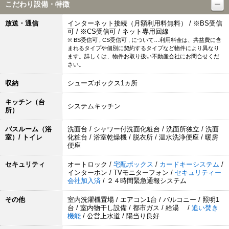
こだわり設備・特徴
放送・通信
インターネット接続（月額利用料無料） / ※BS受信
可 / ※CS受信可 / ネット専用回線
※ BS受信可 , CS受信可 , について…利用料金は、共益費に含
まれるタイプや個別に契約するタイプなど物件により異なり
ます。詳しくは、物件お取り扱い不動産会社にお問合せくだ
さい。
収納
シューズボックス1ヵ所
キッチン（台
システムキッチン
所）
バスルーム（浴
洗面台 / シャワー付洗面化粧台 / 洗面所独立 / 洗面
室）/ トイレ
化粧台 / 浴室乾燥機 / 脱衣所 / 温水洗浄便座 / 暖房
便座
セキュリティ
オートロック /
宅配ボックス
/
カードキーシステム
/
インターホン / TVモニターフォン /
セキュリティー
会社加入済
/ ２４時間緊急通報システム
その他
室内洗濯機置場 / エアコン1台 / バルコニー / 照明1
台 / 室内物干し設備 / 都市ガス / 給湯 /
追い焚き
機能
/ 公営上水道 / 陽当り良好