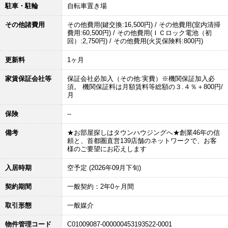
駐車・駐輪
自転車置き場
その他諸費用
その他費用(鍵交換:16,500円) / その他費用(室内清掃
費用:60,500円) / その他費用(ＩＣロック電池（初
回）:2,750円) / その他費用(火災保険料:800円)
更新料
1ヶ月
家賃保証会社等
保証会社必加入（その他:実費）※機関保証加入必
須。 機関保証料は月額賃料等総額の３.４％＋800円/
月
保険
--
備考
★お部屋探しはタウンハウジングへ★創業46年の信
頼と、首都圏直営139店舗のネットワークで、お客
様のご要望にお応えします
入居時期
空予定 (2026年09月下旬)
契約期間
一般契約：2年0ヶ月間
取引形態
一般媒介
物件管理コード
C01009087-000000453193522-0001