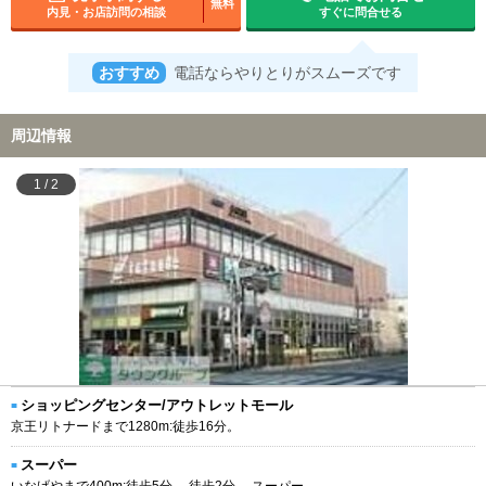
無料
内見・お店訪問の相談
すぐに問合せる
おすすめ
電話ならやりとりがスムーズです
周辺情報
1
/
2
ショッピングセンター/アウトレットモール
京王リトナードまで1280m:徒歩16分。
スーパー