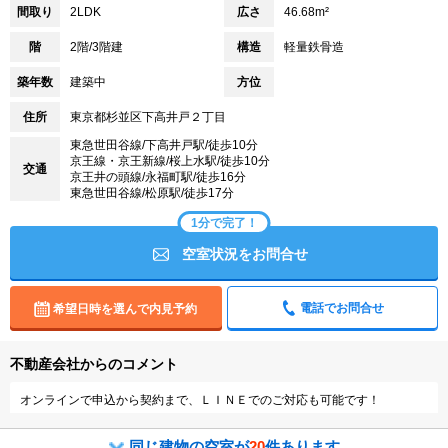
間取り
2LDK
広さ
46.68m²
階
2階/3階建
構造
軽量鉄骨造
築年数
建築中
方位
住所
東京都杉並区下高井戸２丁目
東急世田谷線/下高井戸駅/徒歩10分
京王線・京王新線/桜上水駅/徒歩10分
交通
京王井の頭線/永福町駅/徒歩16分
東急世田谷線/松原駅/徒歩17分
1分で完了！
空室状況をお問合せ
電話でお問合せ
希望日時を選んで内見予約
不動産会社からのコメント
オンラインで申込から契約まで、ＬＩＮＥでのご対応も可能です！
同じ建物の空室が
20
件あります