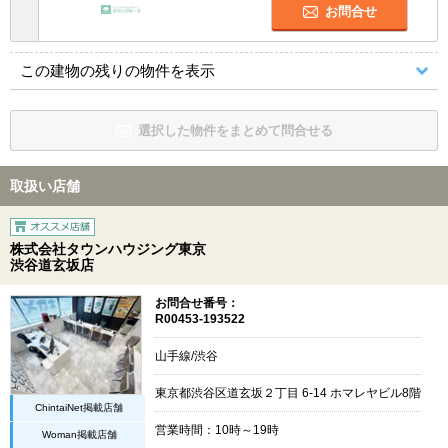
お問合せ
この建物の残りの物件を表示
選択した物件をまとめて問合せる
取扱い店舗
株式会社タウンハウジング東京
渋谷道玄坂店
お問合せ番号：
R00453-193522
山手線/渋谷
東京都渋谷区道玄坂２丁目 6-14 ホマレヤビル8階
ChintaiNet掲載店舗
営業時間：10時～19時
Woman掲載店舗