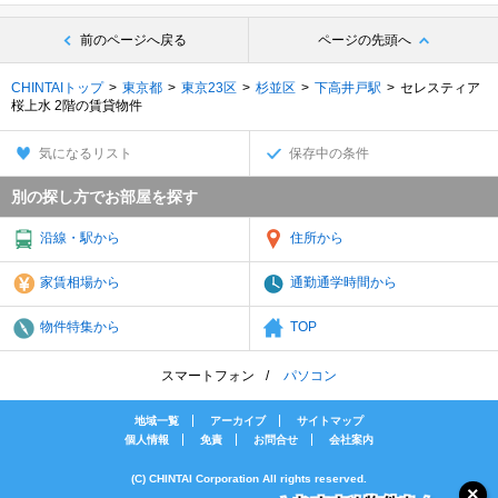
前のページへ戻る
ページの先頭へ
CHINTAIトップ
東京都
東京23区
杉並区
下高井戸駅
セレスティア
桜上水 2階の賃貸物件
気になるリスト
保存中の条件
別の探し方でお部屋を探す
沿線・駅から
住所から
家賃相場から
通勤通学時間から
物件特集から
TOP
スマートフォン
パソコン
地域一覧
アーカイブ
サイトマップ
個人情報
免責
お問合せ
会社案内
(C) CHINTAI Corporation All rights reserved.