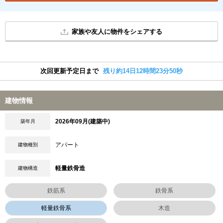
家族や友人に物件をシェアする
次回更新予定日まで
残り約14日12時間23分49秒
建物情報
2026年09月(建築中)
築年月
アパート
建物種別
軽量鉄骨造
建物構造
鉄筋系
鉄骨系
軽量鉄骨系
木造