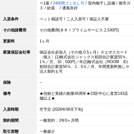
ー1基 /
24時間ゴミ出し可
/ 室内物干し設備 / 都市ガ
ス / 給湯 / 通風良好
入居条件
ペット相談可 / 二人入居可 / 保証人不要
その他諸費用
その他費用(ＢＲＩプライムサービス:2,530円)
更新料
1ヶ月
家賃保証会社等
保証会社必加入（その他:0.5ヶ月）※エポスカード
〈個人〉(1)株式会社ジャックス初回合計家賃50％、
1％／月、10，500円／年(2)株式会社［ROOM iD］
初回合計家賃50％、1．5％／月、年間更新料無し※
法人契約も可
保険
--
備考
★信頼と実績の創業45周年★23区中心に直営143店
舗以上★
入居時期
空予定 (2026年09月下旬)
契約期間
一般契約：2年0ヶ月間
取引形態
一般媒介