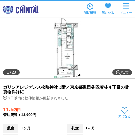
お部屋を探す
閲覧履歴
気になる
メニュー
沿線・駅から
住所から
家賃相場から
通勤通学時間から
物件特集から
拡大
1
/
28
不動産会社から
ガリシアレジデンス松陰神社 3階／東京都世田谷区若林４丁目の賃
TOP
貸物件詳細
3日以内に物件情報が更新されました
11.5
万円
管理費等：13,000円
気になる
敷金
1ヶ月
礼金
1ヶ月