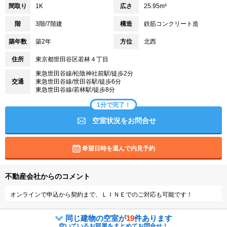
間取り
1K
広さ
25.95m²
階
3階/7階建
構造
鉄筋コンクリート造
築年数
築2年
方位
北西
住所
東京都世田谷区若林４丁目
東急世田谷線/松陰神社前駅/徒歩2分
交通
東急世田谷線/世田谷駅/徒歩6分
東急世田谷線/若林駅/徒歩8分
1分で完了！
空室状況をお問合せ
希望日時を選んで内見予約
不動産会社からのコメント
オンラインで申込から契約まで、ＬＩＮＥでのご対応も可能です！
同じ建物の空室が
19
件あります
空いているお部屋をまとめてお問合せ！