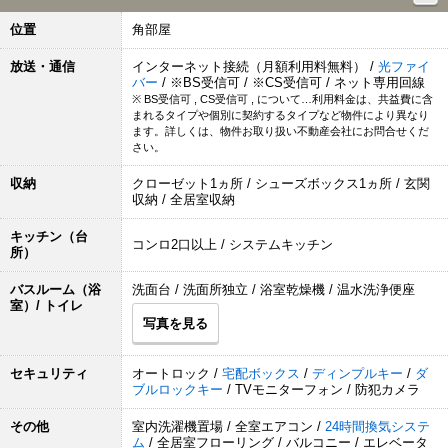
位置
角部屋
放送・通信
インターネット接続（月額利用料無料） /
光ファイ
バー
/ ※BS受信可 / ※CS受信可 / ネット専用回線
※ BS受信可 , CS受信可 , について…利用料金は、共益費に含
まれるタイプや個別に契約するタイプなど物件により異なり
ます。詳しくは、物件お取り扱い不動産会社にお問合せくだ
さい。
収納
クローゼット1ヵ所 / シューズボックス1ヵ所 / 玄関
収納 / 全居室収納
キッチン（台
コンロ2口以上 / システムキッチン
所）
バスルーム（浴
洗面台 / 洗面所独立 / 浴室乾燥機 / 温水洗浄便座
室）/ トイレ
写真を見る
セキュリティ
オートロック /
宅配ボックス
/
ディンプルキー
/
ダ
ブルロックキー
/ TVモニターフォン / 防犯カメラ
その他
室内洗濯機置場 / 全室エアコン /
24時間換気システ
ム
/ 全居室フローリング / バルコニー / エレベータ