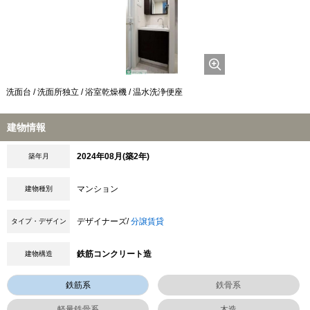
洗面台 / 洗面所独立 / 浴室乾燥機 / 温水洗浄便座
建物情報
2024年08月(築2年)
築年月
マンション
建物種別
デザイナーズ/
分譲賃貸
タイプ・デザイン
鉄筋コンクリート造
建物構造
鉄筋系
鉄骨系
軽量鉄骨系
木造