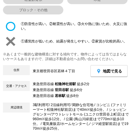
ブロック・その他
①防音性が高い。②耐震性が高い。③火や熱に強いため、火災に強
い。
①通気性が低いため、結露が発生しやすい。②家賃が比較的高い。
※あくまで一般的な建物構造に対する傾向です。物件によっては当てはまらな
いケースもありますので、詳細は不動産会社へお問い合わせください。
住所
地図で見る
東京都世田谷区若林４丁目
東急世田谷線
松陰神社前駅
徒歩2分
交通・アクセス
東急世田谷線
世田谷駅
徒歩6分
東急世田谷線
若林駅
徒歩8分
3駅利用可/ 2沿線利用可/ 閑静な住宅地 / コンビニ (ファミリ
周辺環境
ーマート松陰神社駅前店)まで40m※徒歩1分。 / ショッピン
グセンター/アウトレットモール (ユニクロ世田谷上町店)まで
960m※徒歩12分。 / 公園 (鳥山川緑道)まで770m※徒歩10
分。 / 電気量販店/ホームセンター (ノジマ経堂駅前店)まで19
70m※徒歩25分。