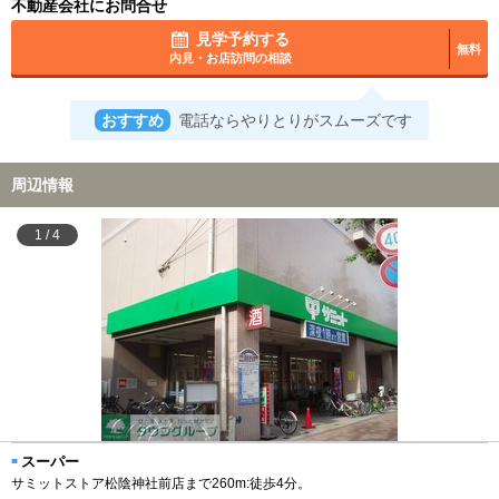
不動産会社にお問合せ
見学予約する
無料
内見・お店訪問の相談
おすすめ
電話ならやりとりがスムーズです
周辺情報
1
/
4
スーパー
サミットストア松陰神社前店まで260m:徒歩4分。