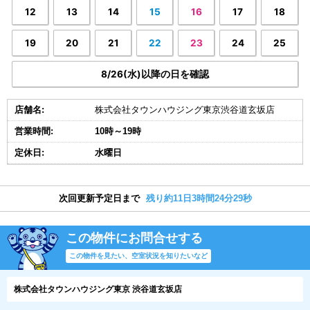
12
13
14
15
16
17
18
19
20
21
22
23
24
25
8/26(水)以降の日を確認
店舗名:
株式会社タウンハウジング東京渋谷道玄坂店
営業時間:
10時～19時
定休日:
水曜日
次回更新予定日まで
残り約11日3時間24分28秒
この物件にお問合せする
この物件を見たい、空室状況を知りたいなど
株式会社タウンハウジング東京 渋谷道玄坂店