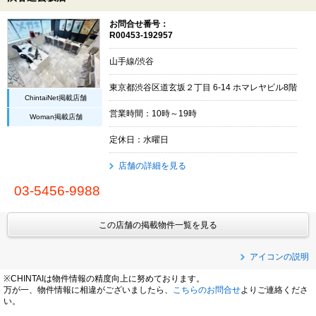
お問合せ番号：
R00453-192957
山手線/渋谷
東京都渋谷区道玄坂２丁目 6-14 ホマレヤビル8階
ChintaiNet掲載店舗
営業時間：10時～19時
Woman掲載店舗
定休日：水曜日
店舗の詳細を見る
03-5456-9988
この店舗の掲載物件一覧を見る
アイコンの説明
※CHINTAIは物件情報の精度向上に努めております。
万が一、物件情報に相違がございましたら、
こちらのお問合せ
よりご連絡くださ
い。