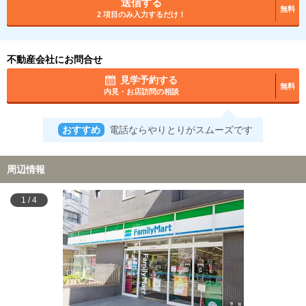
送信する
無料
2 項目のみ入力するだけ！
不動産会社にお問合せ
見学予約する
無料
内見・お店訪問の相談
おすすめ
電話ならやりとりがスムーズです
周辺情報
1
/
4