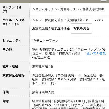
キッチン（台
システムキッチン / 対面キッチン / 食器洗浄乾燥機
所）
バスルーム（浴
シャワー付洗面化粧台 / 洗面所独立 / オートバス /
室）/ トイレ
浴室乾燥機 / 温水洗浄便座
写真を見る
セキュリティ
TVモニターフォン
その他
室内洗濯機置場 / エアコン1台 / フローリング / バル
コニー / 照明1台 / 都市ガス / 給湯 /
追い焚き機能
/ 公営上水道
駐車・駐輪
無料駐車場 1台
家賃保証会社等
保証会社必加入（その他:実費）※ 保証会社 要：
初回 賃料総額１００％＋月額 賃料総額２％（最
低１，０００円）
保険
損害保険加入要。
備考
駐車場登録料 1台(利用時のみ):11000円 除菌施工料
（契約時のみ）:19800円 リロサポプラス加入必須25
00円(月額) /一時使用賃貸借契約（転勤留守宅）/退