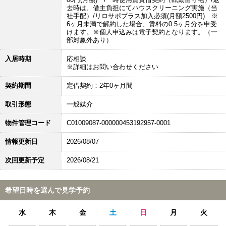
去時は、借主負担にてハウスクリーニング実施（当
社手配）/リロサポプラス加入必須(月額2500円) ※
6ヶ月未満で解約した場合、賃料の0.5ヶ月分を申受
けます。※個人申込みは電子契約となります。（一
部対象外あり）
入居時期
応相談
※詳細はお問い合わせください
契約期間
定借契約：2年0ヶ月間
取引形態
一般媒介
物件管理コード
C01009087-000000453192957-0001
情報更新日
2026/08/07
次回更新予定
2026/08/21
希望日時を選んで見学予約
水
木
金
土
日
月
火