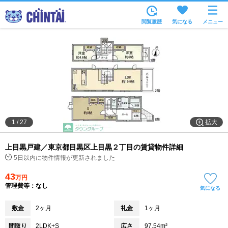
お部屋を探す
閲覧履歴
気になる
メニュー
沿線・駅から
住所から
家賃相場から
通勤通学時間から
物件特集から
拡大
1
/
27
不動産会社から
上目黒戸建／東京都目黒区上目黒２丁目の賃貸物件詳細
TOP
5日以内に物件情報が更新されました
43
万円
管理費等：なし
気になる
敷金
2ヶ月
礼金
1ヶ月
間取り
2LDK+S
広さ
97.54m²