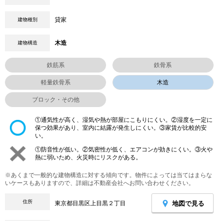
貸家
建物種別
木造
建物構造
鉄筋系
鉄骨系
軽量鉄骨系
木造
ブロック・その他
①通気性が高く、湿気や熱が部屋にこもりにくい。②湿度を一定に
保つ効果があり、室内に結露が発生しにくい。③家賃が比較的安
い。
①防音性が低い。②気密性が低く、エアコンが効きにくい。③火や
熱に弱いため、火災時にリスクがある。
※あくまで一般的な建物構造に対する傾向です。物件によっては当てはまらな
いケースもありますので、詳細は不動産会社へお問い合わせください。
住所
地図で見る
東京都目黒区上目黒２丁目