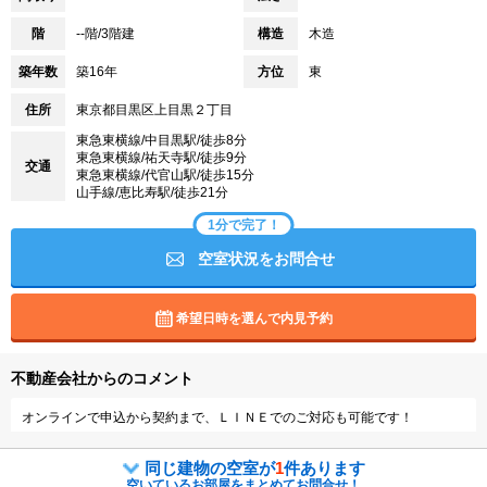
階
--階/3階建
構造
木造
築年数
築16年
方位
東
住所
東京都目黒区上目黒２丁目
東急東横線/中目黒駅/徒歩8分
東急東横線/祐天寺駅/徒歩9分
交通
東急東横線/代官山駅/徒歩15分
山手線/恵比寿駅/徒歩21分
1分で完了！
空室状況をお問合せ
希望日時を選んで内見予約
不動産会社からのコメント
オンラインで申込から契約まで、ＬＩＮＥでのご対応も可能です！
同じ建物の空室が
1
件あります
空いているお部屋をまとめてお問合せ！