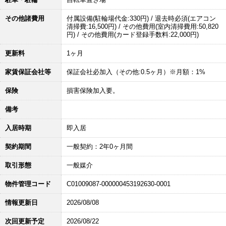
その他諸費用
付属設備(駐輪場代金:330円) / 退去時必須(エアコン
清掃費:16,500円) / その他費用(室内清掃費用:50,820
円) / その他費用(カード登録手数料:22,000円)
更新料
1ヶ月
家賃保証会社等
保証会社必加入（その他:0.5ヶ月）※月額：1%
保険
損害保険加入要。
備考
入居時期
即入居
契約期間
一般契約：2年0ヶ月間
取引形態
一般媒介
物件管理コード
C01009087-000000453192630-0001
情報更新日
2026/08/08
次回更新予定
2026/08/22