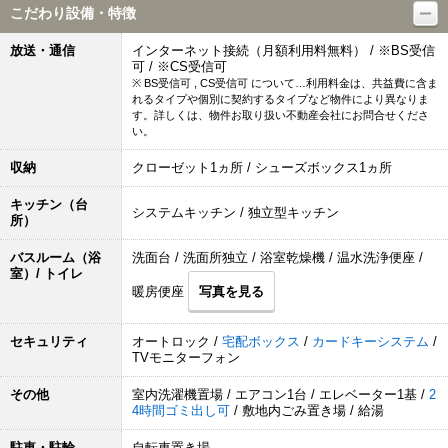
こだわり設備・特徴
放送・通信
インターネット接続（月額利用料無料） / ※BS受信
可 / ※CS受信可
※ BS受信可 , CS受信可 について…利用料金は、共益費に含ま
れるタイプや個別に契約するタイプなど物件により異なりま
す。詳しくは、物件お取り扱い不動産会社にお問合せくださ
い。
収納
クローゼット1ヵ所 / シューズボックス1ヵ所
キッチン（台
システムキッチン / 独立型キッチン
所）
バスルーム（浴
洗面台 / 洗面所独立 / 浴室乾燥機 / 温水洗浄便座 /
室）/ トイレ
暖房便座
写真を見る
セキュリティ
オートロック /
宅配ボックス
/
カードキーシステム
/
TVモニターフォン
その他
室内洗濯機置場 / エアコン1台 / エレベーター1基 /
2
4時間ゴミ出し可
/ 敷地内ごみ置き場 / 給湯
駐車・駐輪
自転車置き場