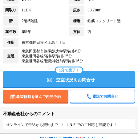
間取り
1LDK
広さ
33.79m²
階
2階/5階建
構造
鉄筋コンクリート造
築年数
築5年
方位
西
住所
東京都世田谷区上馬４丁目
東急田園都市線/駒沢大学駅/徒歩6分
交通
東急世田谷線/若林駅/徒歩15分
東急世田谷線/松陰神社前駅/徒歩16分
1分で完了！
空室状況をお問合せ
電話でお問合せ
希望日時を選んで内見予約
不動産会社からのコメント
オンラインで申込から契約まで、ＬＩＮＥでのご対応も可能です！