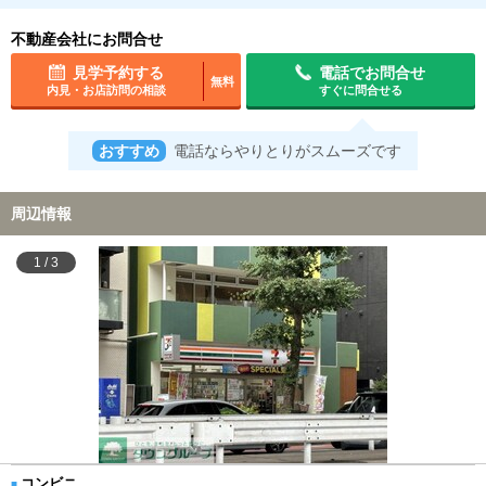
不動産会社にお問合せ
見学予約する
電話でお問合せ
無料
内見・お店訪問の相談
すぐに問合せる
おすすめ
電話ならやりとりがスムーズです
周辺情報
1
/
3
コンビニ