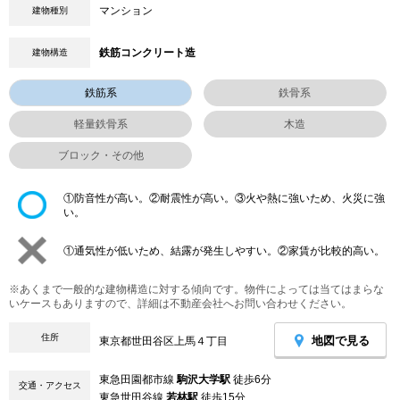
マンション
建物種別
鉄筋コンクリート造
建物構造
鉄筋系
鉄骨系
軽量鉄骨系
木造
ブロック・その他
①防音性が高い。②耐震性が高い。③火や熱に強いため、火災に強
い。
①通気性が低いため、結露が発生しやすい。②家賃が比較的高い。
※あくまで一般的な建物構造に対する傾向です。物件によっては当てはまらな
いケースもありますので、詳細は不動産会社へお問い合わせください。
住所
地図で見る
東京都世田谷区上馬４丁目
東急田園都市線
駒沢大学駅
徒歩6分
交通・アクセス
東急世田谷線
若林駅
徒歩15分