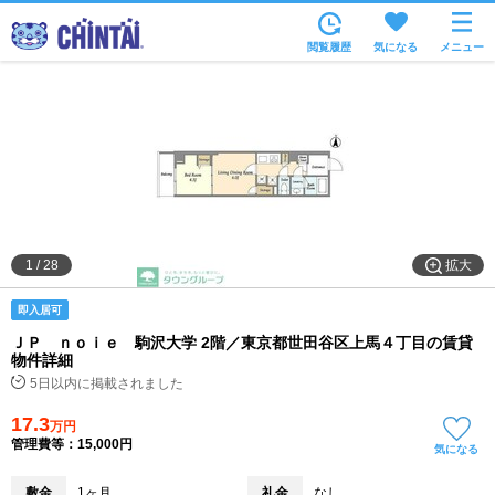
お部屋を探す
閲覧履歴
気になる
メニュー
沿線・駅から
住所から
家賃相場から
通勤通学時間から
物件特集から
拡大
1
/
28
不動産会社から
即入居可
TOP
ＪＰ ｎｏｉｅ 駒沢大学 2階／東京都世田谷区上馬４丁目の賃貸
物件詳細
5日以内に掲載されました
17.3
万円
管理費等：15,000円
気になる
敷金
1ヶ月
礼金
なし