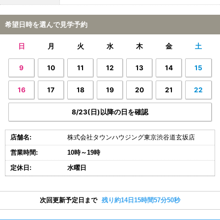
希望日時を選んで見学予約
日
月
火
水
木
金
土
9
10
11
12
13
14
15
16
17
18
19
20
21
22
8/23(日)以降の日を確認
店舗名:
株式会社タウンハウジング東京渋谷道玄坂店
営業時間:
10時～19時
定休日:
水曜日
次回更新予定日まで
残り約14日15時間57分50秒