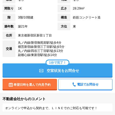
間取り
1K
広さ
28.29m²
階
3階/10階建
構造
鉄筋コンクリート造
築年数
築21年
方位
東
住所
東京都新宿区新宿１丁目
丸ノ内線/新宿御苑前駅/徒歩4分
都営新宿線/新宿三丁目駅/徒歩5分
交通
丸ノ内線/四谷三丁目駅/徒歩13分
副都心線/東新宿駅/徒歩14分
1分で完了！
空室状況をお問合せ
電話でお問合せ
希望日時を選んで内見予約
不動産会社からのコメント
オンラインで申込から契約まで、ＬＩＮＥでのご対応も可能です！