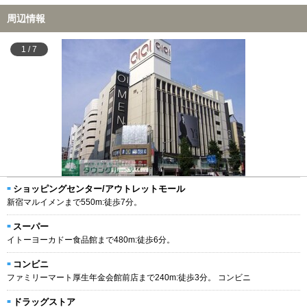
周辺情報
1
/
7
ショッピングセンター/アウトレットモール
新宿マルイメンまで550m:徒歩7分。
スーパー
イトーヨーカドー食品館まで480m:徒歩6分。
コンビニ
ファミリーマート厚生年金会館前店まで240m:徒歩3分。 コンビニ
ドラッグストア