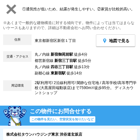
①通気性が低いため、結露が発生しやすい。②家賃が比較的高い。
※あくまで一般的な建物構造に対する傾向です。物件によっては当てはまらな
いケースもありますので、詳細は不動産会社へお問い合わせください。
住所
地図で見る
東京都新宿区新宿１丁目
丸ノ内線
新宿御苑前駅
徒歩4分
交通・アクセス
都営新宿線
新宿三丁目駅
徒歩5分
丸ノ内線
四谷三丁目駅
徒歩13分
副都心線
東新宿駅
徒歩14分
2駅利用可/ 2沿線利用可/ 閑静な住宅地 / 高等学校/高等専門学
周辺環境
校 (大黒屋田端動坂店)まで7590m※徒歩95分。 ディスカウ
ントショップ
この物件にお問合せする
この物件を見たい、空室状況を知りたいなど
株式会社タウンハウジング東京 渋谷道玄坂店