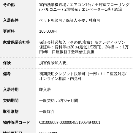
その他
室内洗濯機置場 / エアコン1台 / 全居室フローリング
/ バルコニー / 2面採光 / エレベーター1基 / 給湯
入居条件
ペット相談可 / 保証人不要 / 独身可
更新料
165,000円
家賃保証会社等
保証会社必加入（その他:実費）※クレディセゾン
保証料：賃料等の20％(最低1.5万円)、2年目～：1万
円/年、口座振替手数料借主負担
保険
損害保険加入要。
備考
初期費用クレジット決済可（一部）/ＩＴ重説対応/
オンライン相談・内見可
入居時期
即入居
契約期間
一般契約：2年0ヶ月間
取引形態
一般媒介
物件管理コード
C01009087-000000453190549-0001