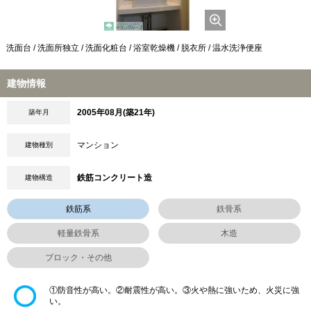
洗面台 / 洗面所独立 / 洗面化粧台 / 浴室乾燥機 / 脱衣所 / 温水洗浄便座
建物情報
2005年08月(築21年)
築年月
マンション
建物種別
鉄筋コンクリート造
建物構造
鉄筋系
鉄骨系
軽量鉄骨系
木造
ブロック・その他
①防音性が高い。②耐震性が高い。③火や熱に強いため、火災に強
い。