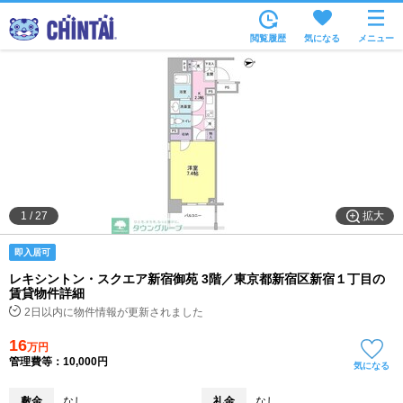
お部屋を探す
閲覧履歴
気になる
メニュー
沿線・駅から
住所から
家賃相場から
通勤通学時間から
物件特集から
拡大
1
/
27
不動産会社から
即入居可
TOP
レキシントン・スクエア新宿御苑 3階／東京都新宿区新宿１丁目の
賃貸物件詳細
2日以内に物件情報が更新されました
16
万円
管理費等：10,000円
気になる
敷金
なし
礼金
なし