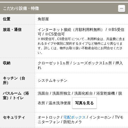
こだわり設備・特徴
位置
角部屋
放送・通信
インターネット接続（月額利用料無料） / ※BS受信
可 / ※CS受信可
※ BS受信可 , CS受信可 について…利用料金は、共益費に含ま
れるタイプや個別に契約するタイプなど物件により異なりま
す。詳しくは、物件お取り扱い不動産会社にお問合せくださ
い。
収納
クローゼット1ヵ所 / シューズボックス1ヵ所 / 押入
れ
キッチン（台
システムキッチン
所）
バスルーム（浴
洗面台 / 洗面所独立 / 洗面化粧台 / 浴室乾燥機 / 脱
室）/ トイレ
衣所 / 温水洗浄便座
写真を見る
セキュリティ
オートロック /
宅配ボックス
/ インターホン / TVモ
ニターフォン / 防犯カメラ