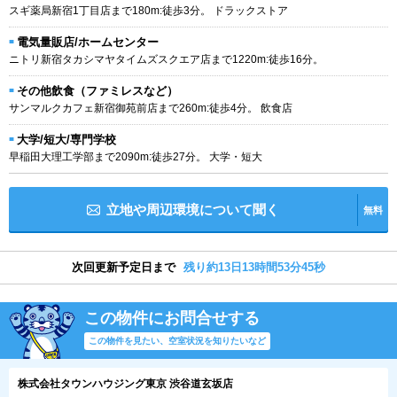
スギ薬局新宿1丁目店まで180m:徒歩3分。 ドラックストア
電気量販店/ホームセンター
ニトリ新宿タカシマヤタイムズスクエア店まで1220m:徒歩16分。
その他飲食（ファミレスなど）
サンマルクカフェ新宿御苑前店まで260m:徒歩4分。 飲食店
大学/短大/専門学校
早稲田大理工学部まで2090m:徒歩27分。 大学・短大
立地や周辺環境について聞く
無料
次回更新予定日まで
残り約13日13時間53分44秒
この物件にお問合せする
この物件を見たい、空室状況を知りたいなど
株式会社タウンハウジング東京 渋谷道玄坂店