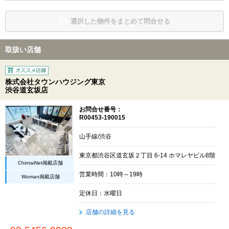
選択した物件をまとめて問合せる
取扱い店舗
株式会社タウンハウジング東京
渋谷道玄坂店
お問合せ番号：
R00453-190015
山手線/渋谷
東京都渋谷区道玄坂２丁目 6-14 ホマレヤビル8階
ChintaiNet掲載店舗
営業時間：10時～19時
Woman掲載店舗
定休日：水曜日
店舗の詳細を見る