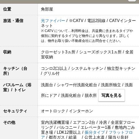
位置
角部屋
放送・通信
光ファイバー
/ ※CATV / 電話2回線 / CATVインター
ネット
※ CATV について…利用料金は、共益費に含まれるタイプや
個別に契約するタイプなど物件により異なります。詳しく
は、物件お取り扱い不動産会社にお問合せください。
収納
クローゼット3ヵ所 / シューズボックス1ヵ所 / 全居
室収納
キッチン（台
コンロ2口以上 / システムキッチン / 独立型キッチン
所）
/ グリル付
バスルーム（浴
洗面台 / シャワー付洗面化粧台 / 洗面所独立 / 洗面
室）/ トイレ
所にドア / 洗面化粧台 / 脱衣所
写真を見る
セキュリティ
オートロック / インターホン
その他
室内洗濯機置場 / エアコン2台 / 冷房 / 全居室フロー
リング / バルコニー / エレベーター1基 / 敷地内ごみ
置き場 / LDK12畳以上 /
振分タイプ
/
フラットフロ
ア
/ 都市ガス / 給湯 / 公営上水道 / 陽当り良好