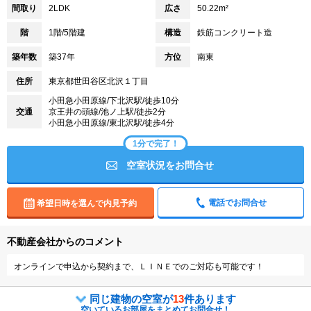
間取り
2LDK
広さ
50.22m²
階
1階/5階建
構造
鉄筋コンクリート造
築年数
築37年
方位
南東
住所
東京都世田谷区北沢１丁目
小田急小田原線/下北沢駅/徒歩10分
交通
京王井の頭線/池ノ上駅/徒歩2分
小田急小田原線/東北沢駅/徒歩4分
1分で完了！
空室状況をお問合せ
電話でお問合せ
希望日時を選んで内見予約
不動産会社からのコメント
オンラインで申込から契約まで、ＬＩＮＥでのご対応も可能です！
同じ建物の空室が
13
件あります
空いているお部屋をまとめてお問合せ！