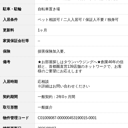
駐車・駐輪
自転車置き場
入居条件
ペット相談可 / 二人入居可 / 保証人不要 / 独身可
更新料
1ヶ月
家賃保証会社等
--
保険
損害保険加入要。
備考
★お部屋探しはタウンハウジングへ★創業46年の信
頼と、首都圏直営139店舗のネットワークで、お客
様のご要望にお応えします
入居時期
応相談
※詳細はお問い合わせください
契約期間
一般契約：2年0ヶ月間
取引形態
一般媒介
物件管理コード
C01009087-000000453190015-0001