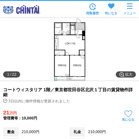
お部屋を探す
閲覧履歴
気になる
メニュー
沿線・駅から
住所から
家賃相場から
通勤通学時間から
物件特集から
拡大
1
/
22
不動産会社から
コートウィスタリア 1階／東京都世田谷区北沢１丁目の賃貸物件詳
TOP
細
3日以内に物件情報が更新されました
21
万円
管理費等：10,000円
気になる
敷金
210,000円
礼金
210,000円