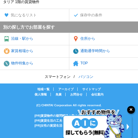
タリア 1階の賃貸物件
気になるリスト
保存中の条件
別の探し方でお部屋を探す
沿線・駅から
住所から
家賃相場から
通勤通学時間から
物件特集から
TOP
スマートフォン
パソコン
地域一覧
アーカイブ
サイトマップ
個人情報
免責
お問合せ
会社案内
(C) CHINTAI Corporation All rights reserved.
[PR]賃貸物件の疑問解決！教えてエイブルAGENT
[PR]賃貸生活の工夫を紹介！CHINTAI情報局
[PR]女性の賃貸生活を応援！Woman.CHINTAI