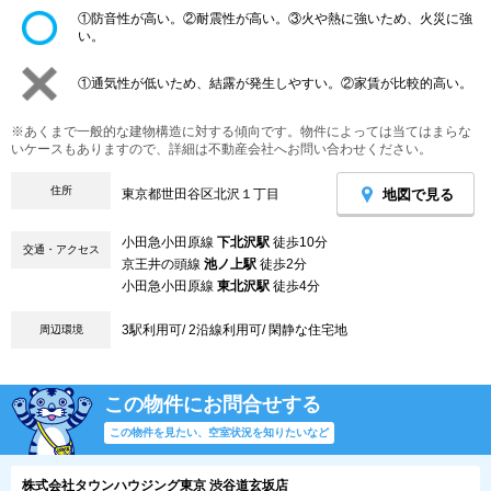
①防音性が高い。②耐震性が高い。③火や熱に強いため、火災に強
い。
①通気性が低いため、結露が発生しやすい。②家賃が比較的高い。
※あくまで一般的な建物構造に対する傾向です。物件によっては当てはまらな
いケースもありますので、詳細は不動産会社へお問い合わせください。
住所
地図で見る
東京都世田谷区北沢１丁目
小田急小田原線
下北沢駅
徒歩10分
交通・アクセス
京王井の頭線
池ノ上駅
徒歩2分
小田急小田原線
東北沢駅
徒歩4分
3駅利用可/ 2沿線利用可/ 閑静な住宅地
周辺環境
この物件にお問合せする
この物件を見たい、空室状況を知りたいなど
株式会社タウンハウジング東京 渋谷道玄坂店