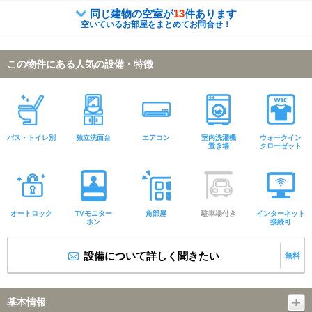
同じ建物の空室が
13
件あります
空いているお部屋をまとめてお問合せ！
この物件にある人気の設備・特徴
バス・トイレ別
独立洗面台
エアコン
室内洗濯機
ウォークイン
置き場
クローゼット
オートロック
TVモニター
角部屋
駐車場付き
インターネット
ホン
接続可
設備について詳しく聞きたい
無料
基本情報