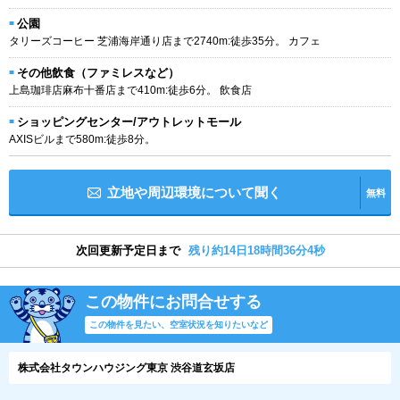
公園
タリーズコーヒー 芝浦海岸通り店まで2740m:徒歩35分。 カフェ
その他飲食（ファミレスなど）
上島珈琲店麻布十番店まで410m:徒歩6分。 飲食店
ショッピングセンター/アウトレットモール
AXISビルまで580m:徒歩8分。
立地や周辺環境について聞く
無料
次回更新予定日まで
残り約14日18時間36分3秒
この物件にお問合せする
この物件を見たい、空室状況を知りたいなど
株式会社タウンハウジング東京 渋谷道玄坂店