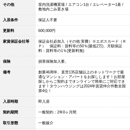
その他
室内洗濯機置場 / エアコン1台 / エレベーター1基 /
敷地内ごみ置き場
入居条件
保証人不要
更新料
600,000円
家賃保証会社等
保証会社必加入（その他:実費）※エポスカード（Ｒ
Ｐ） 保証料：賃料等の50％(最低2万)、月額保証
料：賃料等の1％(更新料無)
保険
損害保険加入要。
備考
創業46周年、直営135店舗以上のネットワークで最
適なマンション・アパートをお探しします！お部屋
探しからご契約までオンラインで簡単にご対応でき
ます！タウンハウジングは2024年賃貸仲介件数全国
第4位！
入居時期
即入居
契約期間
一般契約：2年0ヶ月間
取引形態
一般媒介