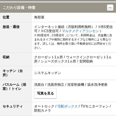
こだわり設備・特徴
位置
角部屋
放送・通信
インターネット接続（月額利用料無料） / ※BS受信
可 / ※CS受信可 /
マルチメディアコンセント
※ BS受信可 , CS受信可 , について…利用料金は、共益費に含
まれるタイプや個別に契約するタイプなど物件により異なり
ます。詳しくは、物件お取り扱い不動産会社にお問合せくだ
さい。
収納
クローゼット1ヵ所 / ウォークインクローゼット1ヵ
所 / シューズボックス1ヵ所 / 玄関収納
キッチン（台
システムキッチン
所）
バスルーム（浴
洗面台 / 洗面所独立 / 浴室乾燥機 / 温水洗浄便座
室）/ トイレ
写真を見る
セキュリティ
オートロック /
宅配ボックス
/ TVモニターフォン /
防犯カメラ