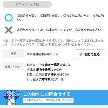
ブロック・その他
①防音性が高い。②耐震性が高い。③火や熱に強いため、火災に強
い。
①通気性が低いため、結露が発生しやすい。②家賃が比較的高い。
※あくまで一般的な建物構造に対する傾向です。物件によっては当てはまらな
いケースもありますので、詳細は不動産会社へお問い合わせください。
住所
地図で見る
東京都港区東麻布３丁目
都営大江戸線
麻布十番駅
徒歩3分
交通・アクセス
南北線
麻布十番駅
徒歩3分
都営大江戸線
赤羽橋駅
徒歩10分
日比谷線
六本木駅
徒歩15分
この物件にお問合せする
この物件を見たい、空室状況を知りたいなど