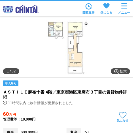
お部屋を探す
閲覧履歴
気になる
メニュー
沿線・駅から
住所から
家賃相場から
通勤通学時間から
物件特集から
拡大
1
/
32
不動産会社から
即入居可
TOP
ＡＳＴＩＬＥ麻布十番 4階／東京都港区東麻布３丁目の賃貸物件詳
細
11時間以内に物件情報が更新されました
60
万円
管理費等：10,000円
気になる
敷金
600,000円
礼金
なし