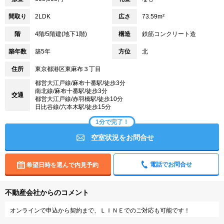
間取り
2LDK
広さ
73.59m²
階
4階/5階建(地下1階)
構造
鉄筋コンクリート造
築年数
築5年
方位
北
住所
東京都港区東麻布３丁目
都営大江戸線/麻布十番駅/徒歩3分
南北線/麻布十番駅/徒歩3分
交通
都営大江戸線/赤羽橋駅/徒歩10分
日比谷線/六本木駅/徒歩15分
1分で完了！
空室状況をお問合せ
電話でお問合せ
希望日時を選んで内見予約
不動産会社からのコメント
オンラインで申込から契約まで、ＬＩＮＥでのご対応も可能です！