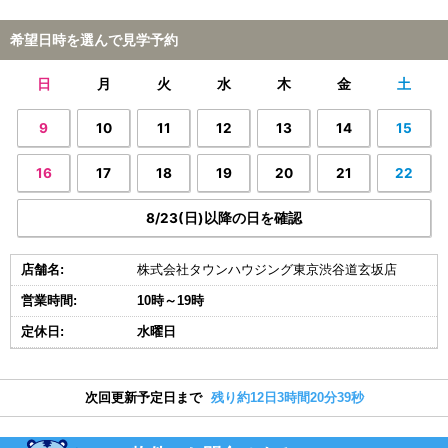
希望日時を選んで見学予約
日
月
火
水
木
金
土
9
10
11
12
13
14
15
16
17
18
19
20
21
22
8/23(日)以降の日を確認
店舗名:
株式会社タウンハウジング東京渋谷道玄坂店
営業時間:
10時～19時
定休日:
水曜日
次回更新予定日まで
残り約12日3時間20分39秒