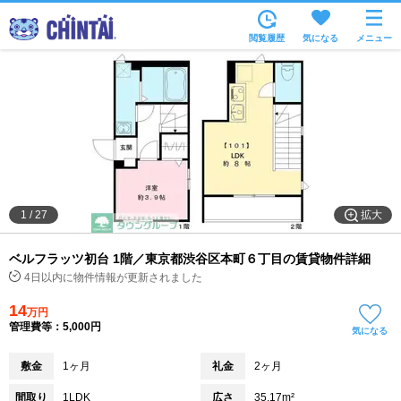
お部屋を探す
閲覧履歴
気になる
メニュー
沿線・駅から
住所から
家賃相場から
通勤通学時間から
物件特集から
拡大
1
/
27
不動産会社から
ベルフラッツ初台 1階／東京都渋谷区本町６丁目の賃貸物件詳細
TOP
4日以内に物件情報が更新されました
14
万円
管理費等：5,000円
気になる
敷金
1ヶ月
礼金
2ヶ月
間取り
1LDK
広さ
35.17m²