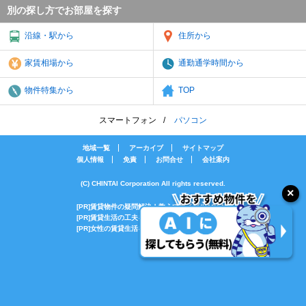
別の探し方でお部屋を探す
沿線・駅から
住所から
家賃相場から
通勤通学時間から
物件特集から
TOP
スマートフォン
パソコン
地域一覧
アーカイブ
サイトマップ
個人情報
免責
お問合せ
会社案内
(C) CHINTAI Corporation All rights reserved.
[PR]賃貸物件の疑問解決！教えてエイブルAGENT
[PR]賃貸生活の工夫を紹介！CHINTAI情報局
[PR]女性の賃貸生活を応援！Woman.CHINTAI