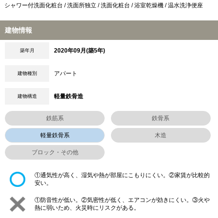
シャワー付洗面化粧台 / 洗面所独立 / 洗面化粧台 / 浴室乾燥機 / 温水洗浄便座
建物情報
2020年09月(築5年)
築年月
アパート
建物種別
軽量鉄骨造
建物構造
鉄筋系
鉄骨系
軽量鉄骨系
木造
ブロック・その他
①通気性が高く、湿気や熱が部屋にこもりにくい。②家賃が比較的
安い。
①防音性が低い。②気密性が低く、エアコンが効きにくい。③火や
熱に弱いため、火災時にリスクがある。