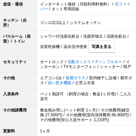
放送・通信
インターネット接続（月額利用料無料） /
光ファイ
バー
/ ネット専用回線
キッチン（台
コンロ2口以上 / システムキッチン
所）
バスルーム（浴
シャワー付洗面化粧台 / 洗面所独立 / 洗面化粧台 /
室）/ トイレ
浴室乾燥機 / 温水洗浄便座
写真を見る
セキュリティ
オートロック /
宅配ボックス
/
ディンプルキー
/ イ
ンターホン / TVモニターフォン / シャッター / 雨戸
その他
エアコン1台 /
複層ガラス
/ 室内物干し設備 / 都市ガ
ス /
追い焚き機能
/ 公営上水道
入居条件
ペット相談可 （飼育の場合：敷金1ヶ月増) / 二人入
居可
その他諸費用
敷金積み増し(ペット飼育:1ヶ月) / その他費用(鍵交
換:27,500円) / その他費用(室内清掃費用:86,900円) /
その他費用(安心入居サポート:1,210円)
更新料
1ヶ月