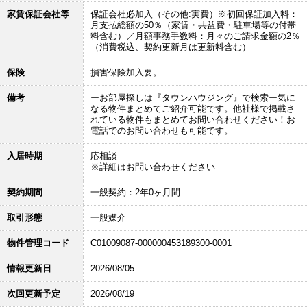
家賃保証会社等
保証会社必加入（その他:実費）※初回保証加入料：
月支払総額の50％（家賃・共益費・駐車場等の付帯
料含む）／月額事務手数料：月々のご請求金額の2％
（消費税込、契約更新月は更新料含む）
保険
損害保険加入要。
備考
ーお部屋探しは『タウンハウジング』で検索ー気に
なる物件まとめてご紹介可能です。他社様で掲載さ
れている物件もまとめてお問い合わせください！お
電話でのお問い合わせも可能です。
入居時期
応相談
※詳細はお問い合わせください
契約期間
一般契約：2年0ヶ月間
取引形態
一般媒介
物件管理コード
C01009087-000000453189300-0001
情報更新日
2026/08/05
次回更新予定
2026/08/19