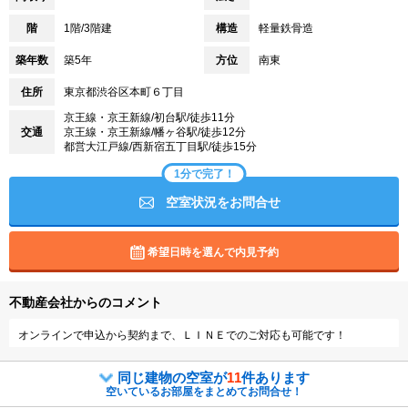
階
1階/3階建
構造
軽量鉄骨造
築年数
築5年
方位
南東
住所
東京都渋谷区本町６丁目
京王線・京王新線/初台駅/徒歩11分
交通
京王線・京王新線/幡ヶ谷駅/徒歩12分
都営大江戸線/西新宿五丁目駅/徒歩15分
1分で完了！
空室状況をお問合せ
希望日時を選んで内見予約
不動産会社からのコメント
オンラインで申込から契約まで、ＬＩＮＥでのご対応も可能です！
同じ建物の空室が
11
件あります
空いているお部屋をまとめてお問合せ！