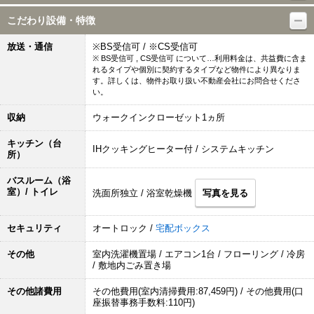
こだわり設備・特徴
放送・通信
※BS受信可 / ※CS受信可
※ BS受信可 , CS受信可 について…利用料金は、共益費に含ま
れるタイプや個別に契約するタイプなど物件により異なりま
す。詳しくは、物件お取り扱い不動産会社にお問合せくださ
い。
収納
ウォークインクローゼット1ヵ所
キッチン（台
IHクッキングヒーター付 / システムキッチン
所）
バスルーム（浴
室）/ トイレ
洗面所独立 / 浴室乾燥機
写真を見る
セキュリティ
オートロック /
宅配ボックス
その他
室内洗濯機置場 / エアコン1台 / フローリング / 冷房
/ 敷地内ごみ置き場
その他諸費用
その他費用(室内清掃費用:87,459円) / その他費用(口
座振替事務手数料:110円)