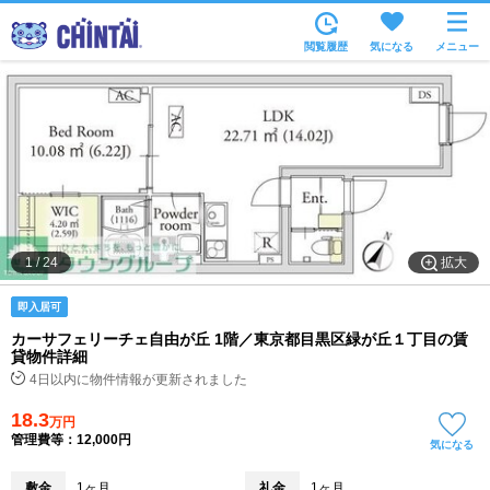
お部屋を探す
閲覧履歴
気になる
メニュー
沿線・駅から
住所から
家賃相場から
通勤通学時間から
物件特集から
拡大
1
/
24
不動産会社から
即入居可
TOP
カーサフェリーチェ自由が丘 1階／東京都目黒区緑が丘１丁目の賃
貸物件詳細
4日以内に物件情報が更新されました
18.3
万円
管理費等：12,000円
気になる
敷金
1ヶ月
礼金
1ヶ月