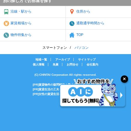
別の探し方でお部屋を探す
沿線・駅から
住所から
家賃相場から
通勤通学時間から
物件特集から
TOP
スマートフォン
パソコン
地域一覧
アーカイブ
サイトマップ
個人情報
免責
お問合せ
会社案内
(C) CHINTAI Corporation All rights reserved.
[PR]賃貸物件の疑問解決！教えてエイブルAGENT
[PR]賃貸生活の工夫を紹介！CHINTAI情報局
[PR]女性の賃貸生活を応援！Woman.CHINTAI