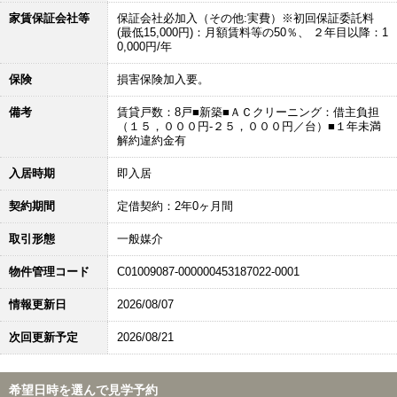
家賃保証会社等
保証会社必加入（その他:実費）※初回保証委託料
(最低15,000円)：月額賃料等の50％、 ２年目以降：1
0,000円/年
保険
損害保険加入要。
備考
賃貸戸数：8戸■新築■ＡＣクリーニング：借主負担
（１５，０００円‐２５，０００円／台）■１年未満
解約違約金有
入居時期
即入居
契約期間
定借契約：2年0ヶ月間
取引形態
一般媒介
物件管理コード
C01009087-000000453187022-0001
情報更新日
2026/08/07
次回更新予定
2026/08/21
希望日時を選んで見学予約