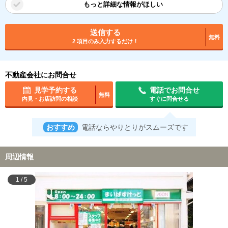
もっと詳細な情報がほしい
送信する
無料
2 項目のみ入力するだけ！
不動産会社にお問合せ
見学予約する
電話でお問合せ
無料
内見・お店訪問の相談
すぐに問合せる
おすすめ
電話ならやりとりがスムーズです
周辺情報
1
/
5