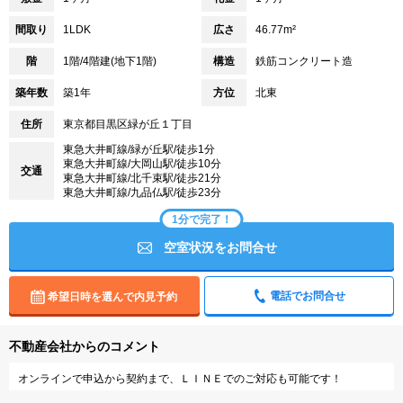
間取り
1LDK
広さ
46.77m²
階
1階/4階建(地下1階)
構造
鉄筋コンクリート造
築年数
築1年
方位
北東
住所
東京都目黒区緑が丘１丁目
東急大井町線/緑が丘駅/徒歩1分
東急大井町線/大岡山駅/徒歩10分
交通
東急大井町線/北千束駅/徒歩21分
東急大井町線/九品仏駅/徒歩23分
1分で完了！
空室状況をお問合せ
電話でお問合せ
希望日時を選んで内見予約
不動産会社からのコメント
オンラインで申込から契約まで、ＬＩＮＥでのご対応も可能です！