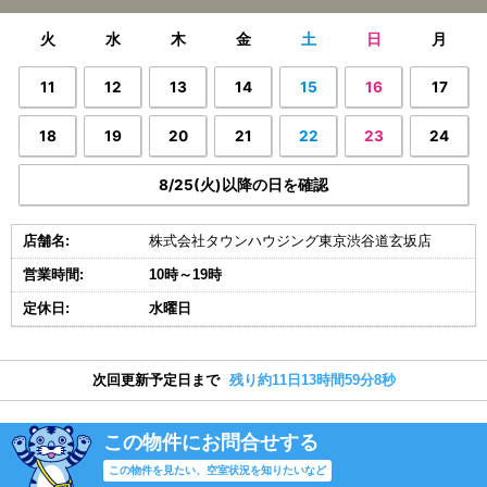
火
水
木
金
土
日
月
11
12
13
14
15
16
17
18
19
20
21
22
23
24
8/25(火)以降の日を確認
店舗名:
株式会社タウンハウジング東京渋谷道玄坂店
営業時間:
10時～19時
定休日:
水曜日
次回更新予定日まで
残り約11日13時間59分7秒
この物件にお問合せする
この物件を見たい、空室状況を知りたいなど