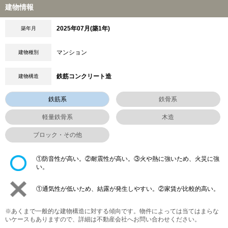
建物情報
2025年07月(築1年)
築年月
マンション
建物種別
鉄筋コンクリート造
建物構造
鉄筋系
鉄骨系
軽量鉄骨系
木造
ブロック・その他
①防音性が高い。②耐震性が高い。③火や熱に強いため、火災に強
い。
①通気性が低いため、結露が発生しやすい。②家賃が比較的高い。
※あくまで一般的な建物構造に対する傾向です。物件によっては当てはまらな
いケースもありますので、詳細は不動産会社へお問い合わせください。