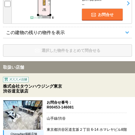
--
お問合せ
この建物の残りの物件を表示
選択した物件をまとめて問合せる
取扱い店舗
株式会社タウンハウジング東京
渋谷道玄坂店
お問合せ番号：
R00453-146081
山手線/渋谷
東京都渋谷区道玄坂２丁目 6-14 ホマレヤビル8階
ChintaiNet掲載店舗