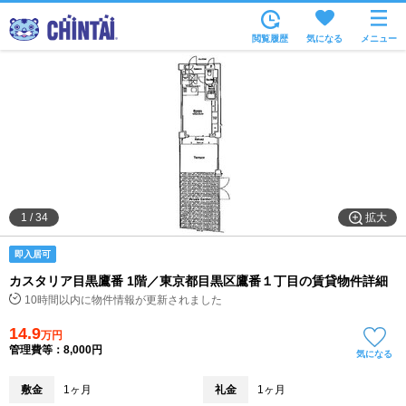
お部屋を探す
閲覧履歴
気になる
メニュー
沿線・駅から
住所から
家賃相場から
通勤通学時間から
物件特集から
拡大
1
/
34
不動産会社から
即入居可
TOP
カスタリア目黒鷹番 1階／東京都目黒区鷹番１丁目の賃貸物件詳細
10時間以内に物件情報が更新されました
14.9
万円
管理費等：8,000円
気になる
敷金
1ヶ月
礼金
1ヶ月