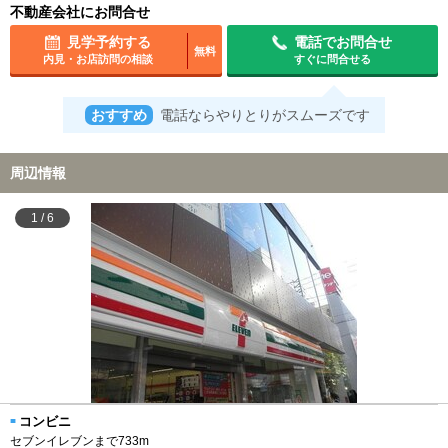
不動産会社にお問合せ
見学予約する
電話でお問合せ
無料
内見・お店訪問の相談
すぐに問合せる
おすすめ
電話ならやりとりがスムーズです
周辺情報
1
/
6
コンビニ
セブンイレブンまで733m