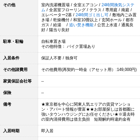
その他
室内洗濯機置場 / 全室エアコン /
24時間換気システ
ム
/ 全居室フローリング / テラス / 専用庭 / 南庭 /
エレベーター2基 /
24時間ゴミ出し可
/ 敷地内ごみ置
き場 / 乾燥機付 / 和室10畳以上 / 玄関ホール / 都市
ガス / 給湯 /
追い焚き機能
/ 公営上水道 / 通風良
好 / 陽当り良好
駐車・駐輪
自転車置き場
その他特徴： バイク置場あり
入居条件
保証人不要 / 独身可
その他諸費用
その他費用(再契約一時金（アセット用）:149,000円)
家賃保証会社等
--
保険
--
備考
★東京都を中心に関東人気エリアの賃貸マンショ
ン・アパート情報が豊富★★お部屋探しは首都圏に
強いタウンハウジングにお任せください★※退去時
の室内清掃費用は借主負担 短期解約時違約金有
入居時期
即入居