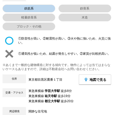
鉄筋系
鉄骨系
軽量鉄骨系
木造
ブロック・その他
①防音性が高い。②耐震性が高い。③火や熱に強いため、火災に強
い。
①通気性が低いため、結露が発生しやすい。②家賃が比較的高い。
※あくまで一般的な建物構造に対する傾向です。物件によっては当てはまらな
いケースもありますので、詳細は不動産会社へお問い合わせください。
住所
地図で見る
東京都目黒区鷹番１丁目
東急東横線
学芸大学駅
徒歩8分
交通・アクセス
東急東横線
祐天寺駅
徒歩19分
東急東横線
都立大学駅
徒歩20分
閑静な住宅地
周辺環境