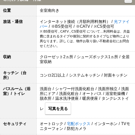
位置
全室南向き
放送・通信
インターネット接続（月額利用料無料） /
光ファイ
バー
/ ※BS受信可 / ※CATV / ※CS受信可
※ BS受信可 , CATV , CS受信可 について…利用料金は、共益
費に含まれるタイプや個別に契約するタイプなど物件により
異なります。詳しくは、物件お取り扱い不動産会社にお問合
せください。
収納
クローゼット2ヵ所 / シューズボックス1ヵ所 / 全居
室収納
キッチン（台
コンロ2口以上 / システムキッチン / 対面キッチン
所）
バスルーム（浴
洗面台 / シャワー付洗面化粧台 / 洗面所独立 / 洗面
室）/ トイレ
所にドア / 洗面化粧台 / オートバス / 浴室乾燥機 /
脱衣所 / 温水洗浄便座 / 暖房便座 / タンクレストイ
レ
写真を見る
セキュリティ
オートロック /
宅配ボックス
/ インターホン / TVモ
ニターフォン / 防犯カメラ