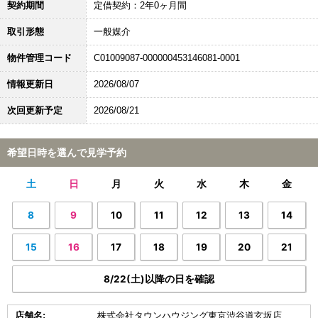
契約期間
定借契約：2年0ヶ月間
取引形態
一般媒介
物件管理コード
C01009087-000000453146081-0001
情報更新日
2026/08/07
次回更新予定
2026/08/21
希望日時を選んで見学予約
土
日
月
火
水
木
金
8
9
10
11
12
13
14
15
16
17
18
19
20
21
8/22(土)以降の日を確認
店舗名:
株式会社タウンハウジング東京渋谷道玄坂店