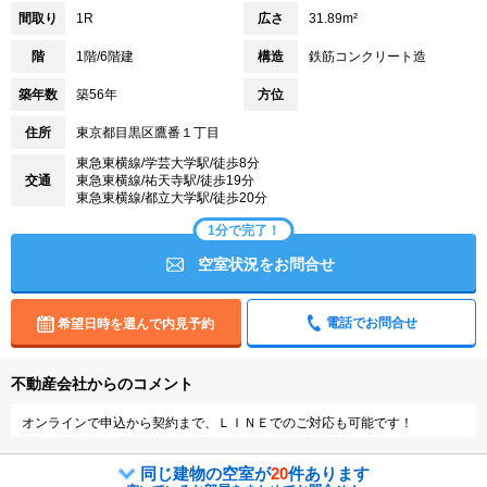
間取り
1R
広さ
31.89m²
階
1階/6階建
構造
鉄筋コンクリート造
築年数
築56年
方位
住所
東京都目黒区鷹番１丁目
東急東横線/学芸大学駅/徒歩8分
交通
東急東横線/祐天寺駅/徒歩19分
東急東横線/都立大学駅/徒歩20分
1分で完了！
空室状況をお問合せ
電話でお問合せ
希望日時を選んで内見予約
不動産会社からのコメント
オンラインで申込から契約まで、ＬＩＮＥでのご対応も可能です！
同じ建物の空室が
20
件あります