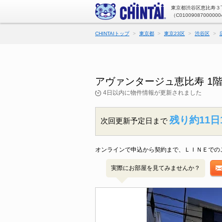
東京都渋谷区恵比寿３丁
（C01009087000000
CHINTAIトップ
東京都
東京23区
渋谷区
アヴァンタージュ恵比寿 1
4日以内に物件情報が更新されました
残り約11日
次回更新予定日まで
オンラインで申込から契約まで、ＬＩＮＥでの
実際にお部屋を見てみませんか？