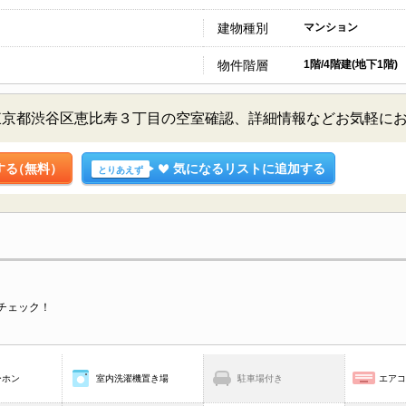
建物種別
マンション
物件階層
1階/4階建(地下1階)
東京都渋谷区恵比寿３丁目の空室確認、詳細情報などお気軽に
する
（無料）
気になるリストに追加する
とりあえず
チェック！
ーホン
室内洗濯機置き場
駐車場付き
エア