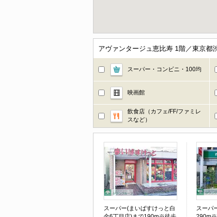
アヴァンタージュ恵比寿 1階／東京都
スーパー・コンビニ・100均
映画館
飲食店（カフェ/FF/ファミレ
スなど）
スーパー(まいばすけっと白
スーパ
金6丁目店)まで190m※徒歩
290m