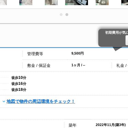
初期費用が気
管理費等
9,500円
敷金 / 保証金
礼金 /
1ヶ月 / --
10
徒歩
分
16
徒歩
分
18
徒歩
分
地図で物件の周辺環境をチェック！
築年
2022年11月(築3年)