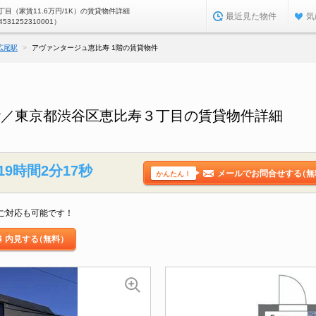
目（家賃11.6万円/1K）の賃貸物件詳細
最近見た物件
気
4531252310001）
広尾駅
アヴァンタージュ恵比寿 1階の賃貸物件
階／東京都渋谷区恵比寿３丁目の賃貸物件詳細
19時間2分16秒
メールでお問合せする
（無
かんたん！
ご対応も可能です！
内見する
（無料）