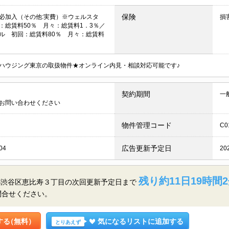
保険
必加入（その他:実費）※ウェルスタ
損
：総賃料50％ 月々：総賃料1．3％／
ル 初回：総賃料80％ 月々：総賃料
ハウジング東京の取扱物件★オンライン内見・相談対応可能です♪
契約期間
一
お問い合わせください
物件管理コード
C0
広告更新予定日
04
20
残り約11日19時間2
都渋谷区恵比寿３丁目の
次回更新予定日まで
問合せください。
する
（無料）
気になるリストに追加する
とりあえず