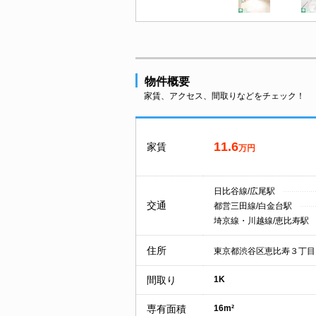
物件概要
家賃、アクセス、間取りなどをチェック！
11.6
家賃
万円
日比谷線/広尾駅
交通
都営三田線/白金台駅
埼京線・川越線/恵比寿駅
住所
東京都渋谷区恵比寿３丁目
間取り
1K
専有面積
16m²