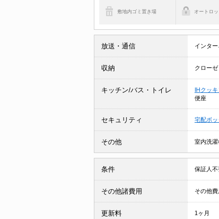
敷地内ゴミ置き場
オートロッ
放送・通信
インター
収納
クローゼ
キッチン/バス・トイレ
IHクッ
便座
セキュリティ
宅配ボッ
その他
室内洗濯
条件
保証人不
その他諸費用
その他費用
更新料
1ヶ月