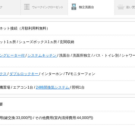
ク
ウォークインクローゼット
独立洗面台
追い
ネット接続（月額利用料無料）
ット1ヵ所
/
シューズボックス1ヵ所
/
玄関収納
キングヒーター付
/
システムキッチン
/
洗面台
/
洗面所独立
/
バス・トイレ別
/
シャワ
クス
/
ダブルロックキー
/
インターホン
/
TVモニターフォン
機置場
/
エアコン1台
/
24時間換気システム
/
照明1台
要
(鍵交換:33,000円) / その他費用(室内清掃費用:44,000円)