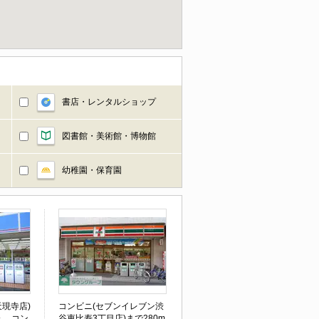
書店・レンタルショップ
図書館・美術館・博物館
幼稚園・保育園
現寺店)
コンビニ(セブンイレブン渋
分。 コン
谷恵比寿3丁目店)まで280m