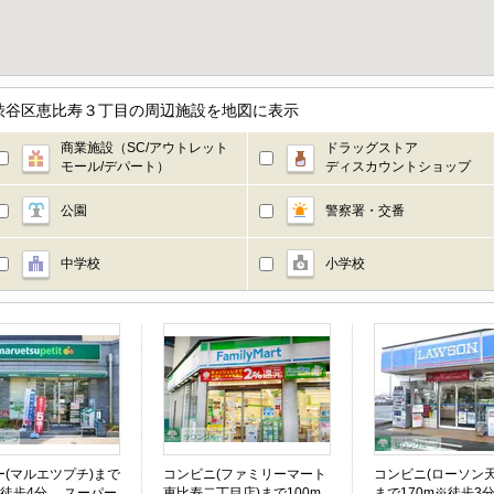
渋谷区恵比寿３丁目の周辺施設を地図に表示
商業施設（SC/アウトレット
ドラッグストア
モール/デパート）
ディスカウントショップ
公園
警察署・交番
中学校
小学校
ー(マルエツプチ)まで
コンビニ(ファミリーマート
コンビニ(ローソン天
※徒歩4分。 スーパー
恵比寿二丁目店)まで100m
まで170m※徒歩3