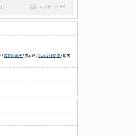
焚き
ベランダ・バルコニー
ー
/
浴室乾燥機
/
脱衣所
/
温水洗浄便座
/
暖房