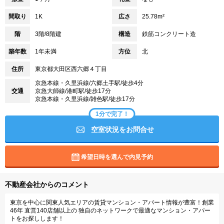
間取り
1K
広さ
25.78m²
階
3階/8階建
構造
鉄筋コンクリート造
築年数
1年未満
方位
北
住所
東京都大田区西六郷４丁目
京急本線・久里浜線/六郷土手駅/徒歩4分
交通
京急大師線/港町駅/徒歩17分
京急本線・久里浜線/雑色駅/徒歩17分
1分で完了！
空室状況をお問合せ
希望日時を選んで内見予約
不動産会社からのコメント
東京を中心に関東人気エリアの賃貸マンション・アパート情報が豊富！創業
46年 直営140店舗以上の 独自のネットワークで最適なマンション・アパー
トをお探しします！