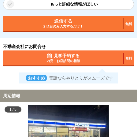
もっと詳細な情報がほしい
送信する
無料
2 項目のみ入力するだけ！
不動産会社にお問合せ
見学予約する
無料
内見・お店訪問の相談
おすすめ
電話ならやりとりがスムーズです
周辺情報
1
/
5