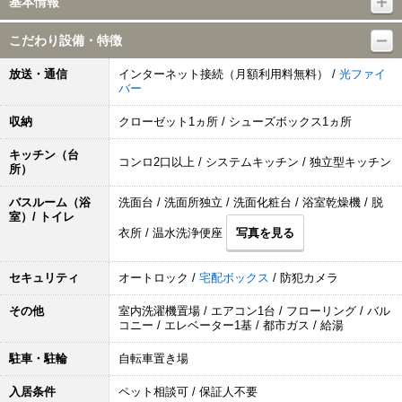
基本情報
こだわり設備・特徴
放送・通信
インターネット接続（月額利用料無料） /
光ファイ
バー
収納
クローゼット1ヵ所 / シューズボックス1ヵ所
キッチン（台
コンロ2口以上 / システムキッチン / 独立型キッチン
所）
バスルーム（浴
洗面台 / 洗面所独立 / 洗面化粧台 / 浴室乾燥機 / 脱
室）/ トイレ
衣所 / 温水洗浄便座
写真を見る
セキュリティ
オートロック /
宅配ボックス
/ 防犯カメラ
その他
室内洗濯機置場 / エアコン1台 / フローリング / バル
コニー / エレベーター1基 / 都市ガス / 給湯
駐車・駐輪
自転車置き場
入居条件
ペット相談可 / 保証人不要