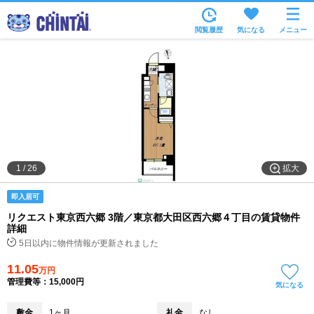
お部屋を探す
閲覧履歴
気になる
メニュー
沿線・駅から
住所から
家賃相場から
通勤通学時間から
物件特集から
拡大
1
/
26
不動産会社から
即入居可
TOP
リクエスト東京西六郷 3階／東京都大田区西六郷４丁目の賃貸物件
詳細
5日以内に物件情報が更新されました
11.05
万円
管理費等：15,000円
気になる
敷金
1ヶ月
礼金
なし