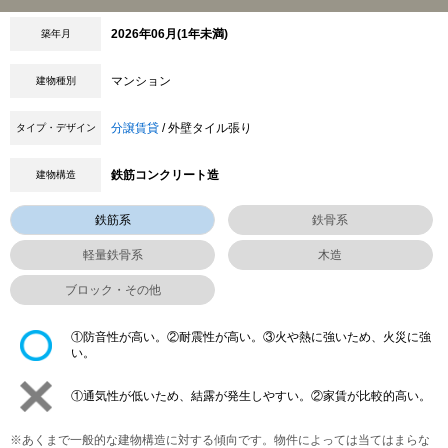
2026年06月(1年未満)
築年月
マンション
建物種別
分譲賃貸
/ 外壁タイル張り
タイプ・デザイン
鉄筋コンクリート造
建物構造
鉄筋系
鉄骨系
軽量鉄骨系
木造
ブロック・その他
①防音性が高い。②耐震性が高い。③火や熱に強いため、火災に強
い。
①通気性が低いため、結露が発生しやすい。②家賃が比較的高い。
※あくまで一般的な建物構造に対する傾向です。物件によっては当てはまらな