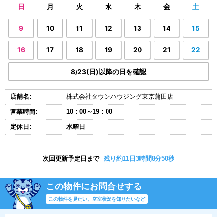
日
月
火
水
木
金
土
9
10
11
12
13
14
15
16
17
18
19
20
21
22
8/23(日)以降の日を確認
店舗名:
株式会社タウンハウジング東京蒲田店
営業時間:
10：00～19：00
定休日:
水曜日
次回更新予定日まで
残り約11日3時間8分49秒
この物件にお問合せする
この物件を見たい、空室状況を知りたいなど