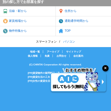
別の探し方でお部屋を探す
沿線・駅から
住所から
家賃相場から
通勤通学時間から
物件特集から
TOP
スマートフォン
パソコン
地域一覧
アーカイブ
サイトマップ
個人情報
免責
お問合せ
会社案内
(C) CHINTAI Corporation All rights reserved.
[PR]賃貸物件の疑問解決！教えてエイブルAGENT
[PR]賃貸生活の工夫を紹介！CHINTAI情報局
[PR]女性の賃貸生活を応援！Woman.CHINTAI