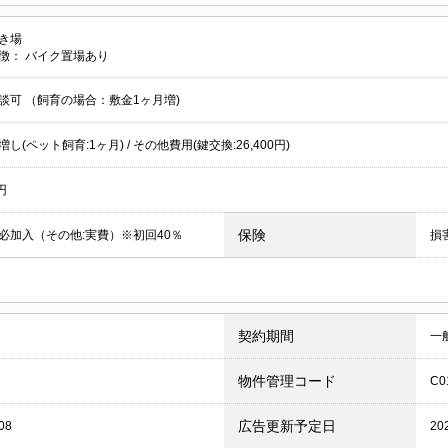
き場
徴：
バイク置場あり
談可 （飼育の場合：敷金1ヶ月増)
し(ペット飼育:1ヶ月) / その他費用(鍵交換:26,400円)
円
保険
必加入（その他:実費）※初回40％
損
契約期間
一
物件管理コード
C0
広告更新予定日
08
20