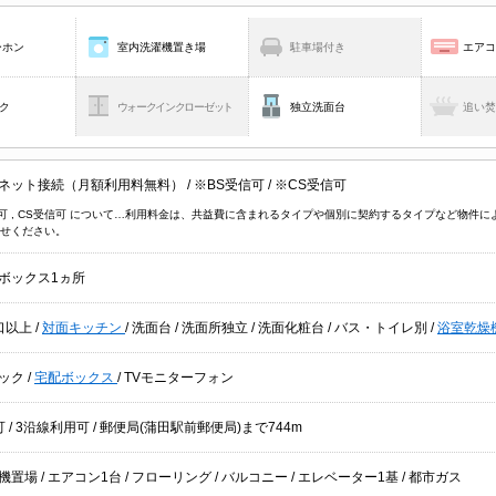
ーホン
室内洗濯機置き場
駐車場付き
エア
ク
ウォークインクローゼット
独立洗面台
追い
ネット接続（月額利用料無料）
/
※BS受信可
/
※CS受信可
信可 , CS受信可 について…利用料金は、共益費に含まれるタイプや個別に契約するタイプなど物
せください。
ボックス1ヵ所
口以上
/
対面キッチン
/
洗面台
/
洗面所独立
/
洗面化粧台
/
バス・トイレ別
/
浴室乾燥
ック
/
宅配ボックス
/
TVモニターフォン
可
/
3沿線利用可
/ 郵便局(蒲田駅前郵便局)まで744m
機置場
/
エアコン1台
/
フローリング
/
バルコニー
/
エレベーター1基
/
都市ガス