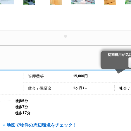
初期費用が気
管理費等
15,000円
敷金 / 保証金
礼金 /
1ヶ月 / --
6
駅
徒歩
分
7
徒歩
分
17
徒歩
分
地図で物件の周辺環境をチェック！