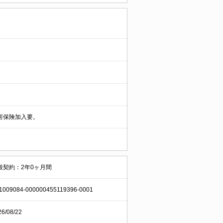
害保険加入要。
般契約：2年0ヶ月間
1009084-000000455119396-0001
26/08/22