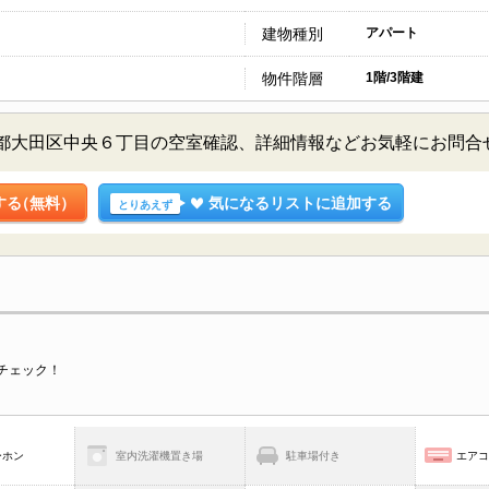
建物種別
アパート
物件階層
1階/3階建
東京都大田区中央６丁目の空室確認、詳細情報などお気軽にお問合
する
（無料）
気になるリストに追加する
とりあえず
チェック！
ーホン
室内洗濯機置き場
駐車場付き
エア