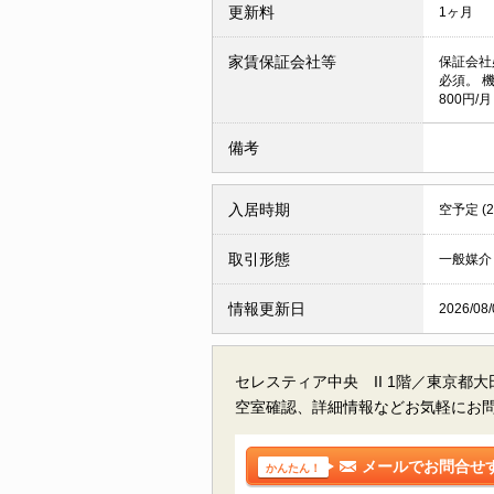
更新料
1ヶ月
家賃保証会社等
保証会社
必須。 
800円/月
備考
入居時期
空予定 (
取引形態
一般媒介
情報更新日
2026/08/
セレスティア中央 II 1階／東京都
空室確認、詳細情報などお気軽にお
メールでお問合せ
かんたん！