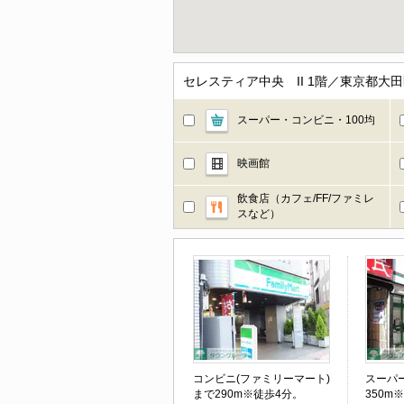
セレスティア中央 II 1階／東京都
スーパー・コンビニ・100均
映画館
飲食店（カフェ/FF/ファミレ
スなど）
コンビニ(ファミリーマート)
スーパ
まで290m※徒歩4分。
350m