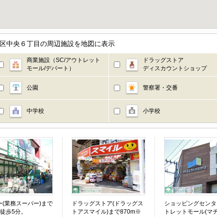
大田区中央６丁目の周辺施設を地図に表示
商業施設（SC/アウトレット
ドラッグストア
モール/デパート）
ディスカウントショップ
公園
警察署・交番
中学校
小学校
ー(業務スーパー)まで
ドラッグストア(ドラッグス
ショッピングセンタ
※徒歩5分。
トアスマイル)まで870m※
トレットモール(マ