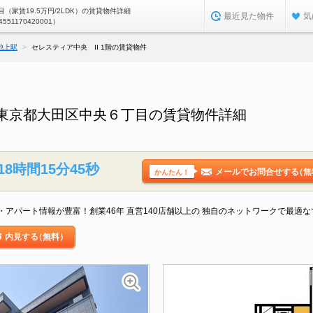
（家賃19.5万円/2LDK）の賃貸物件詳細
最近見た物件
気
4551170420001）
池上駅
セレスティア中央 II 1階の賃貸物件
階／東京都大田区中央６丁目の賃貸物件詳細
18時間15分44秒
メールでお問合せする
（無
かんたん！
アパート情報が豊富！創業46年 直営140店舗以上の 独自のネットワークで最適
内見する
（無料）