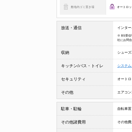
敷地内ゴミ置き場
オートロッ
放送・通信
インター
※ BS受
社にお問合
収納
シューズ
キッチン/バス・トイレ
システム
セキュリティ
オートロ
その他
エアコン
駐車・駐輪
自転車置
その他諸費用
その他費用