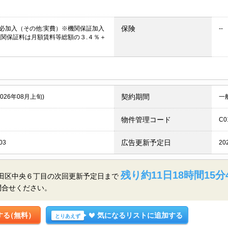
保険
必加入（その他:実費）※機関保証加入
--
機関保証料は月額賃料等総額の３.４％＋
契約期間
2026年08月上旬)
一
物件管理コード
C0
広告更新予定日
03
20
残り約11日18時間15分
大田区中央６丁目の
次回更新予定日まで
問合せください。
する
（無料）
気になるリストに追加する
とりあえず