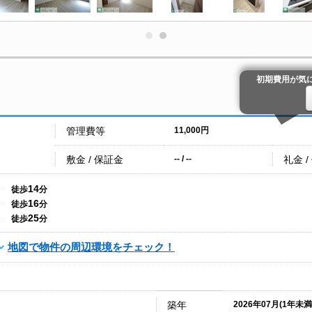
初期費用が気
管理費等
11,000円
敷金 / 保証金
礼金 /
-- / --
14
徒歩
分
16
徒歩
分
25
徒歩
分
地図で物件の周辺環境をチェック！
築年
2026年07月(1年未満