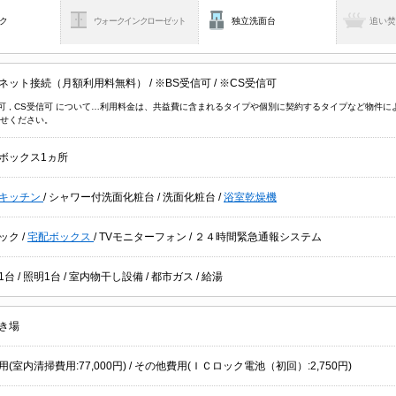
ク
ウォークインクローゼット
独立洗面台
追い
ネット接続（月額利用料無料）
/
※BS受信可
/
※CS受信可
信可 , CS受信可 について…利用料金は、共益費に含まれるタイプや個別に契約するタイプなど物
せください。
ボックス1ヵ所
キッチン
/
シャワー付洗面化粧台
/
洗面化粧台
/
浴室乾燥機
ック
/
宅配ボックス
/
TVモニターフォン
/
２４時間緊急通報システム
1台
/
照明1台
/
室内物干し設備
/
都市ガス
/
給湯
き場
(室内清掃費用:77,000円) / その他費用(ＩＣロック電池（初回）:2,750円)