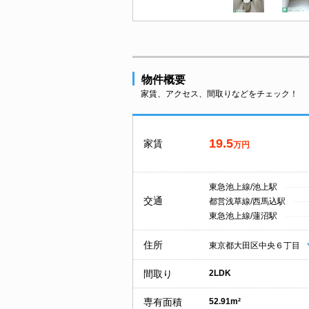
物件概要
家賃、アクセス、間取りなどをチェック！
19.5
家賃
万円
東急池上線/池上駅
交通
都営浅草線/西馬込駅
東急池上線/蓮沼駅
住所
東京都大田区中央６丁目
間取り
2LDK
専有面積
52.91m²