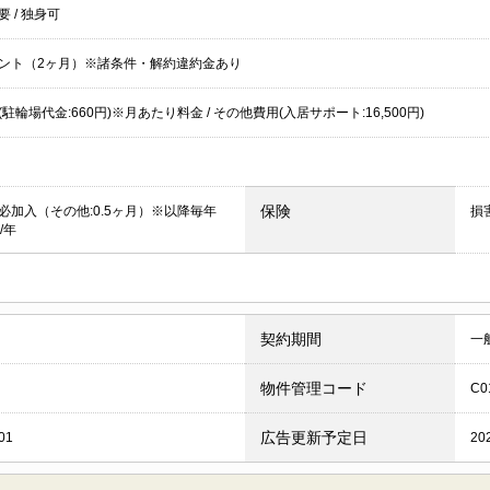
不要
/
独身可
ント（2ヶ月）※諸条件・解約違約金あり
駐輪場代金:660円)※月あたり料金 / その他費用(入居サポート:16,500円)
保険
必加入（その他:0.5ヶ月）※以降毎年
損
円/年
契約期間
一
物件管理コード
C0
広告更新予定日
01
20