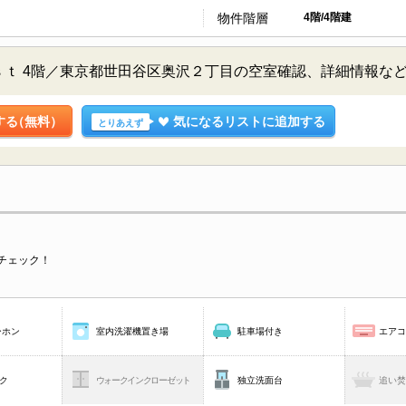
物件階層
4階/4階建
ｔ 4階／東京都世田谷区奥沢２丁目の空室確認、詳細情報な
する
（無料）
気になるリストに追加する
とりあえず
チェック！
ーホン
室内洗濯機置き場
駐車場付き
エア
ク
ウォークインクローゼット
独立洗面台
追い