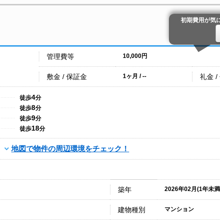
初期費用が気
管理費等
10,000円
敷金 / 保証金
礼金 /
1ヶ月 / --
4
徒歩
分
8
徒歩
分
9
徒歩
分
18
徒歩
分
地図で物件の周辺環境をチェック！
築年
2026年02月(1年未満
建物種別
マンション