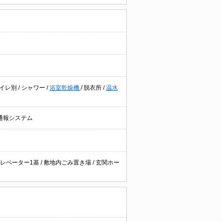
イレ別
/
シャワー
/
浴室乾燥機
/
脱衣所
/
温水
通報システム
レベーター1基
/
敷地内ごみ置き場
/
玄関ホー