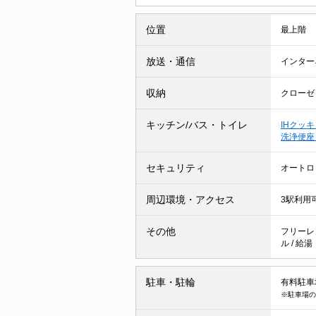
位置
最上階
放送・通信
インター
収納
クローゼ
キッチン/バス・トイレ
IHクッ
洗浄便
セキュリティ
オートロ
周辺環境・アクセス
3駅利用
その他
フリーレ
ル
/
給
駐車・駐輪
有料駐車場
※駐車場の