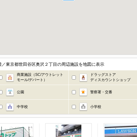
4階／東京都世田谷区奥沢２丁目の周辺施設を地図に表示
商業施設（SC/アウトレット
ドラッグストア
モール/デパート）
ディスカウントショップ
公園
警察署・交番
中学校
小学校