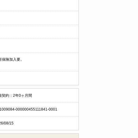
害保険加入要。
般契約：2年0ヶ月間
1009084-000000455111841-0001
26/08/15