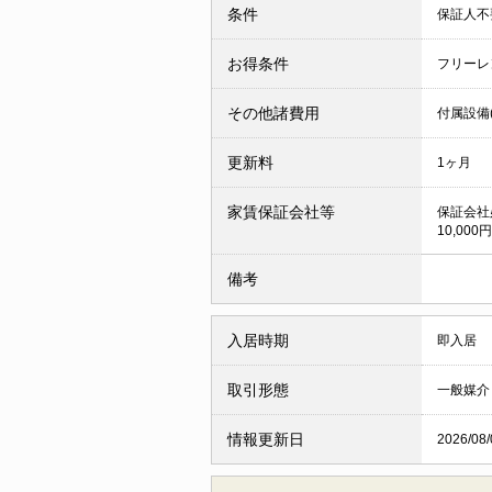
条件
保証人
お得条件
フリーレ
その他諸費用
付属設備(
更新料
1ヶ月
家賃保証会社等
保証会社
10,000
備考
入居時期
即入居
取引形態
一般媒介
情報更新日
2026/08/