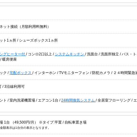
ネット接続（月額利用料無料）
ット1ヵ所
/
シューズボックス1ヵ所
キングヒーター付
/
コンロ2口以上
/
システムキッチン
/
洗面台
/
洗面所独立
/
バス・ト
座
/
暖房便座
ック
/
宅配ボックス
/
インターホン
/
TVモニターフォン
/
防犯カメラ
/
２４時間緊急
可
/
3沿線利用可
ント
/
室内洗濯機置場
/
エアコン1台
/
24時間換気システム
/
全居室フローリング
/
エ
湯
 1台 （49,500円/月） ※タイプ:平置 /
自転車置き場
金額表示は1台分の表示となります。