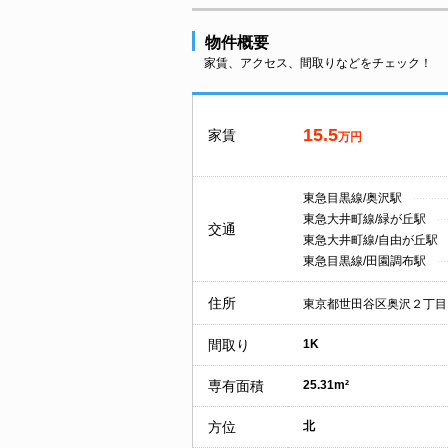
物件概要
家賃、アクセス、間取りなどをチェック！
15.5
家賃
万円
東急目黒線/奥沢駅
東急大井町線/緑が丘駅
交通
東急大井町線/自由が丘駅
東急目黒線/田園調布駅
住所
東京都世田谷区奥沢２丁目
間取り
1K
専有面積
25.31m²
方位
北