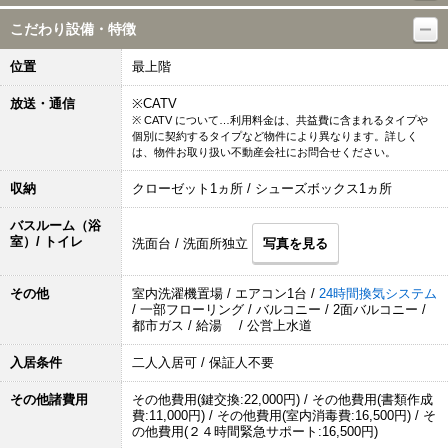
こだわり設備・特徴
位置
最上階
放送・通信
※CATV
※ CATV について…利用料金は、共益費に含まれるタイプや
個別に契約するタイプなど物件により異なります。詳しく
は、物件お取り扱い不動産会社にお問合せください。
収納
クローゼット1ヵ所 / シューズボックス1ヵ所
バスルーム（浴
室）/ トイレ
洗面台 / 洗面所独立
写真を見る
その他
室内洗濯機置場 / エアコン1台 /
24時間換気システム
/ 一部フローリング / バルコニー / 2面バルコニー /
都市ガス / 給湯 / 公営上水道
入居条件
二人入居可 / 保証人不要
その他諸費用
その他費用(鍵交換:22,000円) / その他費用(書類作成
費:11,000円) / その他費用(室内消毒費:16,500円) / そ
の他費用(２４時間緊急サポート:16,500円)