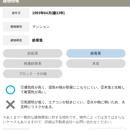
建物情報
1993年04月(築33年)
築年月
マンション
建物種別
鉄骨造
建物構造
鉄筋系
鉄骨系
軽量鉄骨系
木造
ブロック・その他
①通気性が高く、湿気や熱が部屋にこもりにくい。②木造と比較し
て耐震性が高い。
①気密性が低く、エアコンが効きにくい。②火や熱に弱いため、火
災時にリスクがある。
※あくまで一般的な建物構造に対する傾向です。物件によっては当てはまらな
いケースもありますので、詳細は不動産会社へお問い合わせください。