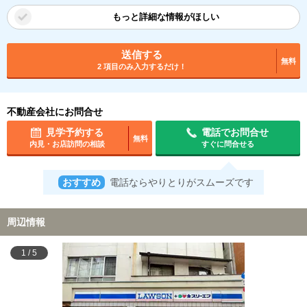
もっと詳細な情報がほしい
送信する
無料
2 項目のみ入力するだけ！
不動産会社にお問合せ
見学予約する
電話でお問合せ
無料
内見・お店訪問の相談
すぐに問合せる
おすすめ
電話ならやりとりがスムーズです
周辺情報
1
/
5