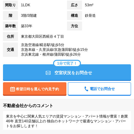
間取り
1LDK
広さ
53m²
階
3階/3階建
構造
鉄骨造
築年数
築33年
方位
住所
東京都大田区西糀谷４丁目
京急空港線/糀谷駅/徒歩5分
交通
京急本線・久里浜線/京急蒲田駅/徒歩15分
京浜東北線・根岸線/蒲田駅/徒歩26分
1分で完了！
空室状況をお問合せ
電話でお問合せ
希望日時を選んで内見予約
不動産会社からのコメント
東京を中心に関東人気エリアの賃貸マンション・アパート情報が豊富！創業
46年 直営140店舗以上の 独自のネットワークで最適なマンション・アパー
トをお探しします！