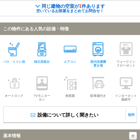
同じ建物の空室が
1
件あります
空いているお部屋をまとめてお問合せ！
この物件にある人気の設備・特徴
バス・トイレ別
独立洗面台
エアコン
室内洗濯機
ウォークイン
置き場
クローゼット
オートロック
TVモニター
角部屋
駐車場付き
インターネット
ホン
接続可
設備について詳しく聞きたい
無料
基本情報