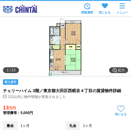
お部屋を探す
閲覧履歴
気になる
メニュー
沿線・駅から
住所から
家賃相場から
通勤通学時間から
物件特集から
拡大
1
/
23
不動産会社から
即入居可
TOP
チェリーハイム 3階／東京都大田区西糀谷４丁目の賃貸物件詳細
2日以内に物件情報が更新されました
13
万円
管理費等：5,000円
気になる
敷金
1ヶ月
礼金
1ヶ月