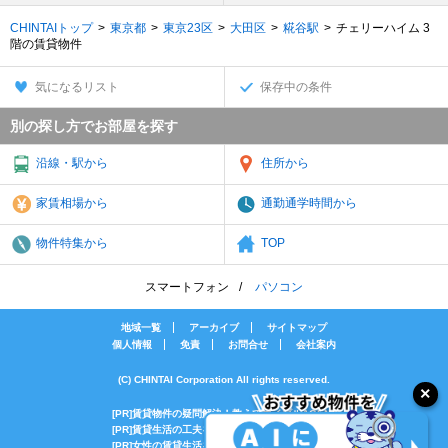
CHINTAIトップ
東京都
東京23区
大田区
糀谷駅
チェリーハイム 3
階の賃貸物件
気になるリスト
保存中の条件
別の探し方でお部屋を探す
沿線・駅から
住所から
家賃相場から
通勤通学時間から
物件特集から
TOP
スマートフォン
パソコン
地域一覧
アーカイブ
サイトマップ
個人情報
免責
お問合せ
会社案内
(C) CHINTAI Corporation All rights reserved.
[PR]賃貸物件の疑問解決！教えてエイブルAGENT
[PR]賃貸生活の工夫を紹介！CHINTAI情報局
[PR]女性の賃貸生活を応援！Woman.CHINTAI