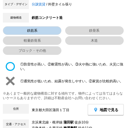
分譲賃貸
/ 外壁タイル張り
タイプ・デザイン
鉄筋コンクリート造
建物構造
鉄筋系
鉄骨系
軽量鉄骨系
木造
ブロック・その他
①防音性が高い。②耐震性が高い。③火や熱に強いため、火災に強
い。
①通気性が低いため、結露が発生しやすい。②家賃が比較的高い。
※あくまで一般的な建物構造に対する傾向です。物件によっては当てはまらな
いケースもありますので、詳細は不動産会社へお問い合わせください。
住所
地図で見る
東京都大田区蒲田１丁目
京浜東北線・根岸線
蒲田駅
徒歩10分
交通・アクセス