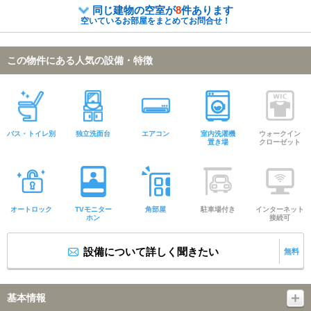
同じ建物の空室が
8
件あります
空いているお部屋をまとめてお問合せ！
この物件にある人気の設備・特徴
バス・トイレ別
独立洗面台
エアコン
室内洗濯機
ウォークイン
置き場
クローゼット
オートロック
TVモニター
角部屋
駐車場付き
インターネット
ホン
接続可
設備について詳しく聞きたい
無料
基本情報