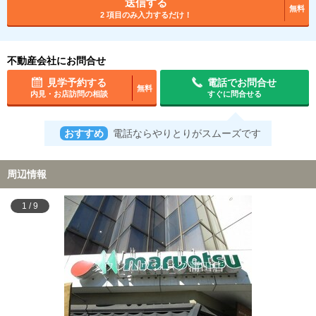
送信する
無料
2 項目のみ入力するだけ！
不動産会社にお問合せ
見学予約する
電話でお問合せ
無料
内見・お店訪問の相談
すぐに問合せる
おすすめ
電話ならやりとりがスムーズです
周辺情報
1
/
9