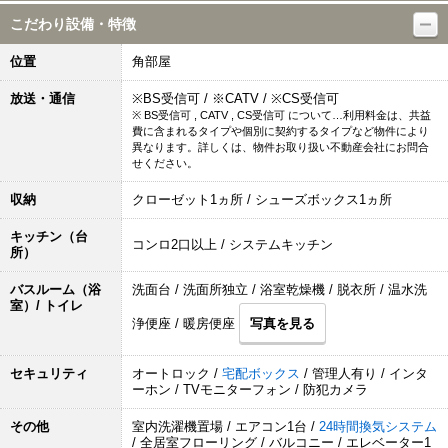
こだわり設備・特徴
位置
角部屋
放送・通信
※BS受信可 / ※CATV / ※CS受信可
※ BS受信可 , CATV , CS受信可 について…利用料金は、共益
費に含まれるタイプや個別に契約するタイプなど物件により
異なります。詳しくは、物件お取り扱い不動産会社にお問合
せください。
収納
クローゼット1ヵ所 / シューズボックス1ヵ所
キッチン（台
コンロ2口以上 / システムキッチン
所）
バスルーム（浴
洗面台 / 洗面所独立 / 浴室乾燥機 / 脱衣所 / 温水洗
室）/ トイレ
浄便座 / 暖房便座
写真を見る
セキュリティ
オートロック /
宅配ボックス
/ 管理人有り / インタ
ーホン / TVモニターフォン / 防犯カメラ
その他
室内洗濯機置場 / エアコン1台 /
24時間換気システム
/ 全居室フローリング / バルコニー / エレベーター1