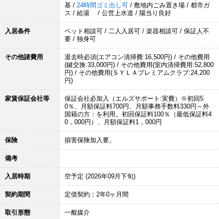
基 /
24時間ゴミ出し可
/ 敷地内ごみ置き場 / 都市ガ
ス / 給湯 / 公営上水道 / 陽当り良好
入居条件
ペット相談可 / 二人入居可 / 楽器相談可 / 保証人不
要 / 独身可
その他諸費用
退去時必須(エアコン清掃費:16,500円) / その他費用
(鍵交換:33,000円) / その他費用(室内清掃費用:52,800
円) / その他費用(ＳＹＬＡプレミアムクラブ:24,200
円)
家賃保証会社等
保証会社必加入（エルズサポート:実費）※初回5
0％、月額保証料700円、月額事務手数料330円～外
国籍の方：を利用。初回保証料100％（最低保証料4
0，000円）、月額保証料1，000円
保険
損害保険加入要。
備考
入居時期
空予定 (2026年09月下旬)
契約期間
定借契約：2年0ヶ月間
取引形態
一般媒介