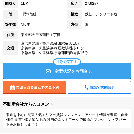
間取り
1DK
広さ
27.92m²
階
1階/7階建
構造
鉄筋コンクリート造
築年数
築6年
方位
東
住所
東京都大田区蒲田１丁目
京浜東北線・根岸線/蒲田駅/徒歩10分
交通
京急本線・久里浜線/梅屋敷駅/徒歩11分
京急本線・久里浜線/京急蒲田駅/徒歩15分
1分で完了！
空室状況をお問合せ
電話でお問合せ
希望日時を選んで内見予約
不動産会社からのコメント
東京を中心に関東人気エリアの賃貸マンション・アパート情報が豊富！創業
46年 直営140店舗以上の 独自のネットワークで最適なマンション・アパー
トをお探しします！