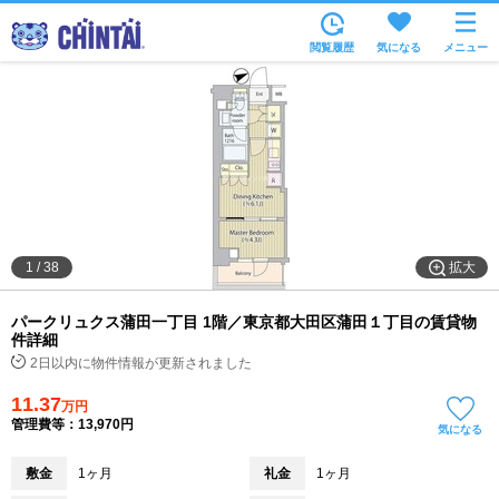
お部屋を探す
閲覧履歴
気になる
メニュー
沿線・駅から
住所から
家賃相場から
通勤通学時間から
物件特集から
拡大
1
/
38
不動産会社から
パークリュクス蒲田一丁目 1階／東京都大田区蒲田１丁目の賃貸物
TOP
件詳細
2日以内に物件情報が更新されました
11.37
万円
管理費等：13,970円
気になる
敷金
1ヶ月
礼金
1ヶ月