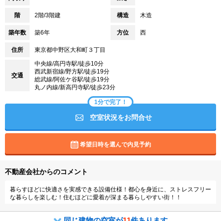
階
2階/3階建
構造
木造
築年数
築6年
方位
西
住所
東京都中野区大和町３丁目
中央線/高円寺駅/徒歩10分
西武新宿線/野方駅/徒歩19分
交通
総武線/阿佐ケ谷駅/徒歩19分
丸ノ内線/新高円寺駅/徒歩23分
1分で完了！
空室状況をお問合せ
希望日時を選んで内見予約
不動産会社からのコメント
暮らすほどに快適さを実感できる設備仕様！都心を身近に、ストレスフリー
な暮らしを楽しむ！住むほどに愛着が深まる暮らしやすい街！！
同じ建物の空室が
11
件あります