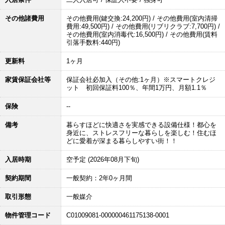
その他諸費用
その他費用(鍵交換:24,200円) / その他費用(室内清掃
費用:49,500円) / その他費用(リブリクラブ:7,700円) /
その他費用(室内消毒代:16,500円) / その他費用(賃料
引落手数料:440円)
更新料
1ヶ月
家賃保証会社等
保証会社必加入（その他:1ヶ月）※スマートクレジ
ット 初回保証料100％、年間1万円、月額1.1％
保険
--
備考
暮らすほどに快適さを実感できる設備仕様！都心を
身近に、ストレスフリーな暮らしを楽しむ！住むほ
どに愛着が深まる暮らしやすい街！！
入居時期
空予定 (2026年08月下旬)
契約期間
一般契約：2年0ヶ月間
取引形態
一般媒介
物件管理コード
C01009081-000000461175138-0001