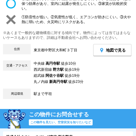
保つ効果があり、室内に結露が発生しにくい。③家賃が比較的安
い。
①防音性が低い。②気密性が低く、エアコンが効きにくい。③火や
熱に弱いため、火災時にリスクがある。
※あくまで一般的な建物構造に対する傾向です。物件によっては当てはまらな
いケースもありますので、詳細は不動産会社へお問い合わせください。
住所
地図で見る
東京都中野区大和町３丁目
中央線
高円寺駅
徒歩10分
交通・アクセス
西武新宿線
野方駅
徒歩19分
総武線
阿佐ケ谷駅
徒歩19分
丸ノ内線
新高円寺駅
徒歩23分
駅まで平坦
周辺環境
この物件にお問合せする
この物件を見たい、空室状況を知りたいなど