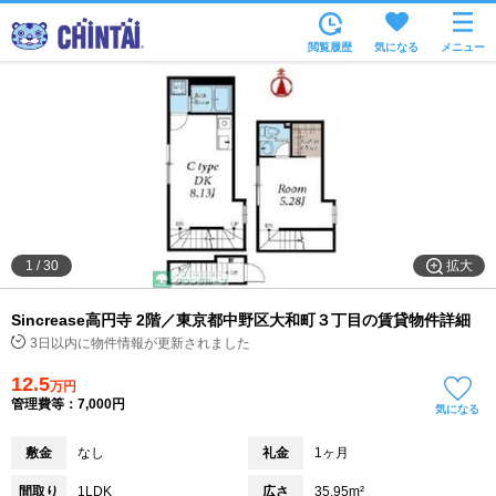
お部屋を探す
閲覧履歴
気になる
メニュー
沿線・駅から
住所から
家賃相場から
通勤通学時間から
物件特集から
拡大
1
/
30
不動産会社から
Sincrease高円寺 2階／東京都中野区大和町３丁目の賃貸物件詳細
TOP
3日以内に物件情報が更新されました
12.5
万円
管理費等：7,000円
気になる
敷金
なし
礼金
1ヶ月
間取り
1LDK
広さ
35.95m²