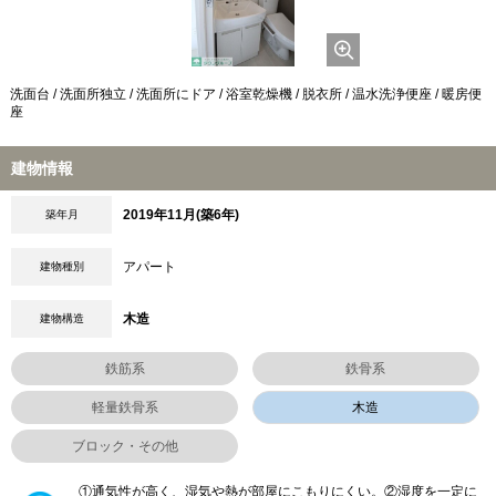
洗面台 / 洗面所独立 / 洗面所にドア / 浴室乾燥機 / 脱衣所 / 温水洗浄便座 / 暖房便
座
建物情報
2019年11月(築6年)
築年月
アパート
建物種別
木造
建物構造
鉄筋系
鉄骨系
軽量鉄骨系
木造
ブロック・その他
①通気性が高く、湿気や熱が部屋にこもりにくい。②湿度を一定に