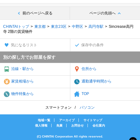
前のページへ戻る
ページの先頭へ
CHINTAIトップ
東京都
東京23区
中野区
高円寺駅
Sincrease高円
寺 2階の賃貸物件
気になるリスト
保存中の条件
別の探し方でお部屋を探す
沿線・駅から
住所から
家賃相場から
通勤通学時間から
物件特集から
TOP
スマートフォン
パソコン
地域一覧
アーカイブ
サイトマップ
個人情報
免責
お問合せ
会社案内
(C) CHINTAI Corporation All rights reserved.