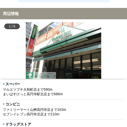
周辺情報
1
/
6
スーパー
マルエツプチ大和町店まで590m
まいばすけっと高円寺駅北店まで686m
コンビニ
ファミリーマート山桝高円寺店まで163m
セブンイレブン高円寺北店まで210m
ドラッグストア