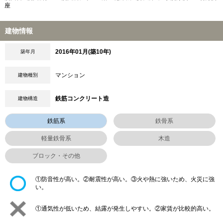
座
建物情報
2016年01月(築10年)
築年月
マンション
建物種別
鉄筋コンクリート造
建物構造
鉄筋系
鉄骨系
軽量鉄骨系
木造
ブロック・その他
①防音性が高い。②耐震性が高い。③火や熱に強いため、火災に強
い。
①通気性が低いため、結露が発生しやすい。②家賃が比較的高い。