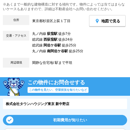
※あくまで一般的な建物構造に対する傾向です。物件によっては当てはまらな
いケースもありますので、詳細は不動産会社へお問い合わせください。
住所
地図で見る
東京都杉並区上荻１丁目
丸ノ内線
荻窪駅
徒歩7分
交通・アクセス
総武線
西荻窪駅
徒歩24分
総武線
阿佐ケ谷駅
徒歩25分
丸ノ内線
南阿佐ケ谷駅
徒歩25分
閑静な住宅地/ 駅まで平坦
周辺環境
この物件にお問合せする
この物件を見たい、空室状況を知りたいなど
株式会社タウンハウジング東京 新中野店
初期費用が知りたい