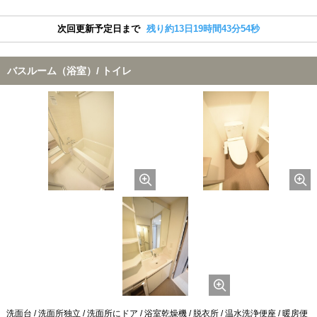
次回更新予定日まで
残り約13日19時間43分53秒
バスルーム（浴室）/ トイレ
洗面台 / 洗面所独立 / 洗面所にドア / 浴室乾燥機 / 脱衣所 / 温水洗浄便座 / 暖房便