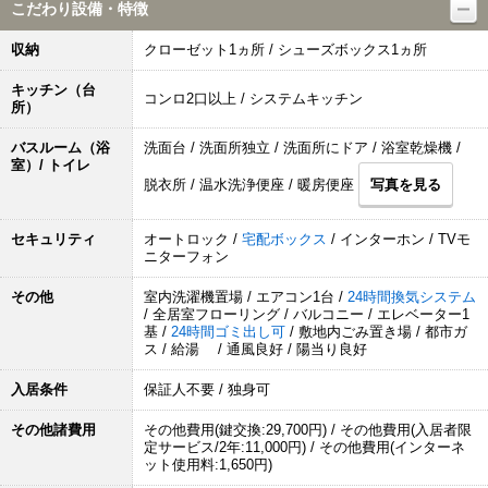
こだわり設備・特徴
収納
クローゼット1ヵ所 / シューズボックス1ヵ所
キッチン（台
コンロ2口以上 / システムキッチン
所）
バスルーム（浴
洗面台 / 洗面所独立 / 洗面所にドア / 浴室乾燥機 /
室）/ トイレ
脱衣所 / 温水洗浄便座 / 暖房便座
写真を見る
セキュリティ
オートロック /
宅配ボックス
/ インターホン / TVモ
ニターフォン
その他
室内洗濯機置場 / エアコン1台 /
24時間換気システム
/ 全居室フローリング / バルコニー / エレベーター1
基 /
24時間ゴミ出し可
/ 敷地内ごみ置き場 / 都市ガ
ス / 給湯 / 通風良好 / 陽当り良好
入居条件
保証人不要 / 独身可
その他諸費用
その他費用(鍵交換:29,700円) / その他費用(入居者限
定サービス/2年:11,000円) / その他費用(インターネ
ット使用料:1,650円)