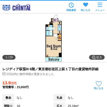
お部屋を探す
閲覧履歴
気になる
メニュー
沿線・駅から
住所から
家賃相場から
通勤通学時間から
物件特集から
拡大
1
/
29
不動産会社から
レジディア荻窪III 6階／東京都杉並区上荻１丁目の賃貸物件詳細
TOP
2日以内に物件情報が更新されました
13.9
万円
管理費等：15,000円
気になる
敷金
なし
礼金
なし
間取り
1K
広さ
25.18m²