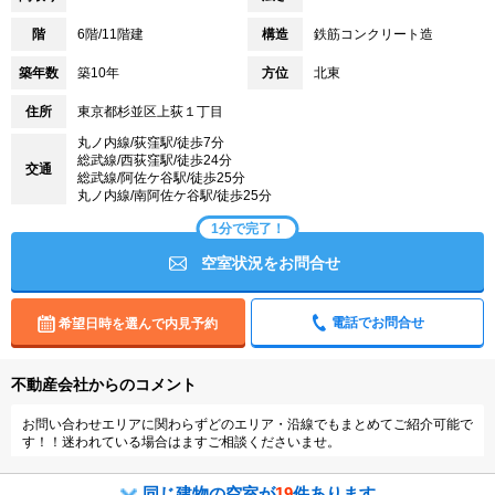
階
6階/11階建
構造
鉄筋コンクリート造
築年数
築10年
方位
北東
住所
東京都杉並区上荻１丁目
丸ノ内線/荻窪駅/徒歩7分
総武線/西荻窪駅/徒歩24分
交通
総武線/阿佐ケ谷駅/徒歩25分
丸ノ内線/南阿佐ケ谷駅/徒歩25分
1分で完了！
空室状況をお問合せ
電話でお問合せ
希望日時を選んで内見予約
不動産会社からのコメント
お問い合わせエリアに関わらずどのエリア・沿線でもまとめてご紹介可能で
す！！迷われている場合はますご相談くださいませ。
同じ建物の空室が
19
件あります