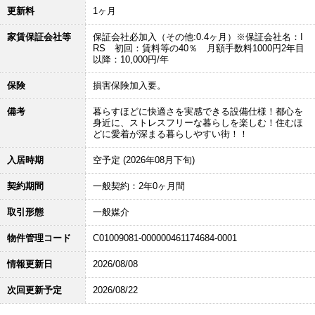
更新料
1ヶ月
家賃保証会社等
保証会社必加入（その他:0.4ヶ月）※保証会社名：I
RS 初回：賃料等の40％ 月額手数料1000円2年目
以降：10,000円/年
保険
損害保険加入要。
備考
暮らすほどに快適さを実感できる設備仕様！都心を
身近に、ストレスフリーな暮らしを楽しむ！住むほ
どに愛着が深まる暮らしやすい街！！
入居時期
空予定 (2026年08月下旬)
契約期間
一般契約：2年0ヶ月間
取引形態
一般媒介
物件管理コード
C01009081-000000461174684-0001
情報更新日
2026/08/08
次回更新予定
2026/08/22