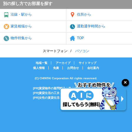
別の探し方でお部屋を探す
沿線・駅から
住所から
家賃相場から
通勤通学時間から
物件特集から
TOP
スマートフォン
パソコン
地域一覧
アーカイブ
サイトマップ
個人情報
免責
お問合せ
会社案内
(C) CHINTAI Corporation All rights reserved.
[PR]賃貸物件の疑問解決！教えてエイブルAGENT
[PR]賃貸生活の工夫を紹介！CHINTAI情報局
[PR]女性の賃貸生活を応援！Woman.CHINTAI