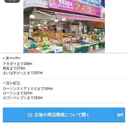
スーパー
アキダイまで189m
西友まで379m
まいばすけっとまで287m
コンビニ
ローソンストア１００まで164m
ローソンまで107m
セブンイレブンまで163m
立地や周辺環境について聞く
無料