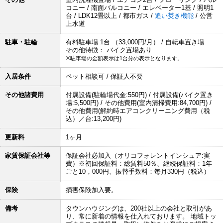
コニー / 南面バルコニー / エレベーター1基 / 照明1
台 / LDK12畳以上 / 都市ガス /
追い焚き機能
/ 公営
上水道
駐車・駐輪
有料駐車場 1台 （33,000円/月） / 自転車置き場
その他特徴： バイク置場あり
※駐車場の金額表示は1台分の表示となります。
入居条件
ペット相談可 / 保証人不要
その他諸費用
付属設備(駐輪場代金:550円) / 付属設備(バイク置き
場:5,500円) / その他費用(室内清掃費用:84,700円) /
その他費用(解約時エアコンクリーニング費用（税
込）／台:13,200円)
更新料
1ヶ月
家賃保証会社等
保証会社必加入（オリコフォレントインシュア:実
費）※初回保証料：総賃料50％、継続保証料：1年
ごと10，000円、振替手数料：毎月330円（税込）
保険
損害保険加入要。
備考
タウンハウジングは、200社以上の会社と取引があ
り、常に新着の情報を仕入れております。 地域トッ