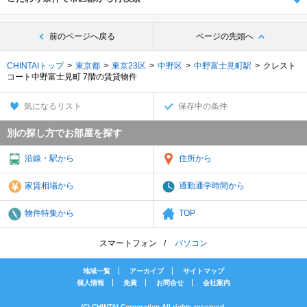
前のページへ戻る
ページの先頭へ
CHINTAIトップ
東京都
東京23区
中野区
中野富士見町駅
クレスト
コート中野富士見町 7階の賃貸物件
気になるリスト
保存中の条件
別の探し方でお部屋を探す
沿線・駅から
住所から
家賃相場から
通勤通学時間から
物件特集から
TOP
スマートフォン
パソコン
地域一覧
アーカイブ
サイトマップ
個人情報
免責
お問合せ
会社案内
(C) CHINTAI Corporation All rights reserved.