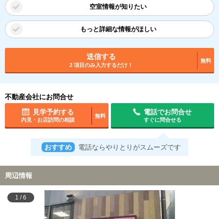
空室情報が知りたい
もっと詳細な情報がほしい
送信する
無料
2 項目のみ入力するだけ！
不動産会社にお問合せ
見学予約する
電話でお問合せ
無料
内見・お店訪問の相談
すぐに問合せる
おすすめ
電話ならやりとりがスムーズです
周辺情報
1
/
6