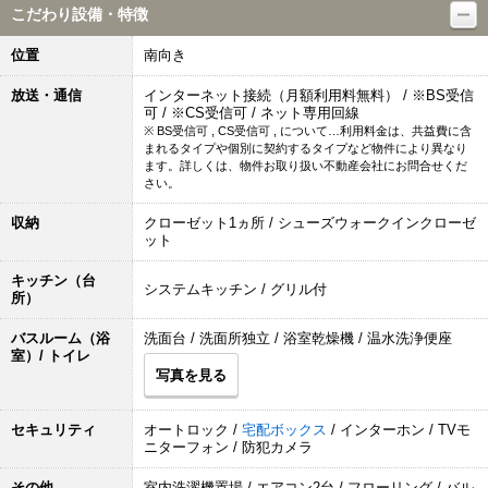
こだわり設備・特徴
位置
南向き
放送・通信
インターネット接続（月額利用料無料） / ※BS受信
可 / ※CS受信可 / ネット専用回線
※ BS受信可 , CS受信可 , について…利用料金は、共益費に含
まれるタイプや個別に契約するタイプなど物件により異なり
ます。詳しくは、物件お取り扱い不動産会社にお問合せくだ
さい。
収納
クローゼット1ヵ所 / シューズウォークインクローゼ
ット
キッチン（台
システムキッチン / グリル付
所）
バスルーム（浴
洗面台 / 洗面所独立 / 浴室乾燥機 / 温水洗浄便座
室）/ トイレ
写真を見る
セキュリティ
オートロック /
宅配ボックス
/ インターホン / TVモ
ニターフォン / 防犯カメラ
その他
室内洗濯機置場 / エアコン2台 / フローリング / バル