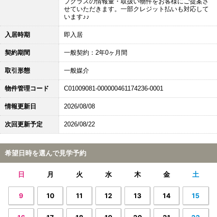
プクラスの情報量・取扱い物件をお客様にご提案さ
せていただきます。一部クレジット払いも対応して
います♪♪
入居時期
即入居
契約期間
一般契約：2年0ヶ月間
取引形態
一般媒介
物件管理コード
C01009081-000000461174236-0001
情報更新日
2026/08/08
次回更新予定
2026/08/22
希望日時を選んで見学予約
日
月
火
水
木
金
土
9
10
11
12
13
14
15