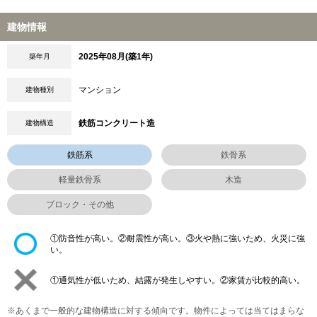
建物情報
2025年08月(築1年)
築年月
マンション
建物種別
鉄筋コンクリート造
建物構造
鉄筋系
鉄骨系
軽量鉄骨系
木造
ブロック・その他
①防音性が高い。②耐震性が高い。③火や熱に強いため、火災に強
い。
①通気性が低いため、結露が発生しやすい。②家賃が比較的高い。
※あくまで一般的な建物構造に対する傾向です。物件によっては当てはまらな