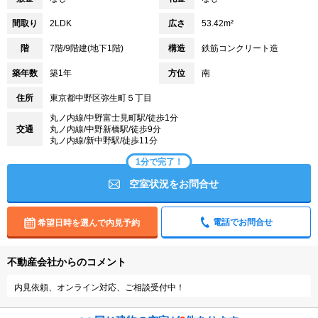
間取り
2LDK
広さ
53.42m²
階
7階/9階建(地下1階)
構造
鉄筋コンクリート造
築年数
築1年
方位
南
住所
東京都中野区弥生町５丁目
丸ノ内線/中野富士見町駅/徒歩1分
交通
丸ノ内線/中野新橋駅/徒歩9分
丸ノ内線/新中野駅/徒歩11分
1分で完了！
空室状況をお問合せ
電話でお問合せ
希望日時を選んで内見予約
不動産会社からのコメント
内見依頼、オンライン対応、ご相談受付中！