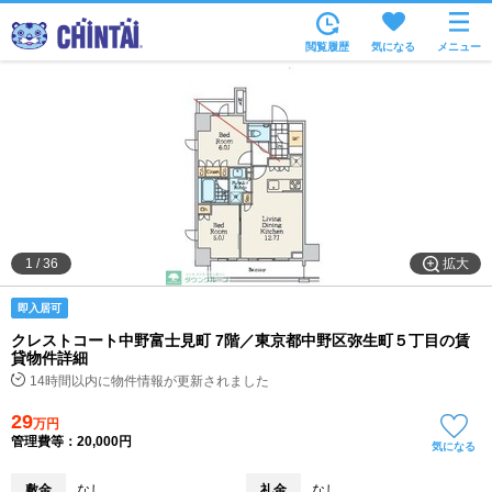
お部屋を探す
閲覧履歴
気になる
メニュー
沿線・駅から
住所から
家賃相場から
通勤通学時間から
物件特集から
拡大
1
/
36
不動産会社から
即入居可
TOP
クレストコート中野富士見町 7階／東京都中野区弥生町５丁目の賃
貸物件詳細
14時間以内に物件情報が更新されました
29
万円
管理費等：20,000円
気になる
敷金
なし
礼金
なし