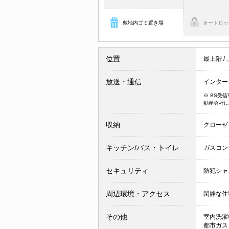
敷地内ゴミ置き場
オートロッ
位置
最上階
/
放送・通信
インター
※ BS受
動産会社に
収納
クローゼ
キッチン/バス・トイレ
ガスコン
セキュリティ
防犯シャ
周辺環境・アクセス
閑静な住
その他
室内洗濯
都市ガ