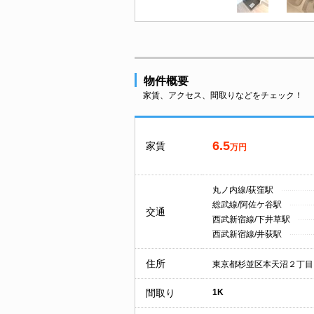
物件概要
家賃、アクセス、間取りなどをチェック！
6.5
家賃
万円
丸ノ内線/荻窪駅
総武線/阿佐ケ谷駅
交通
西武新宿線/下井草駅
西武新宿線/井荻駅
住所
東京都杉並区本天沼２丁目
間取り
1K