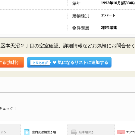
築年
1992年10月(築33年)
建物種別
アパート
物件階層
2階/2階建
並区本天沼２丁目の空室確認、詳細情報などお気軽にお問合せ
する
（無料）
気になるリストに追加する
とりあえず
チェック！
ーホン
室内洗濯機置き場
駐車場付き
エア