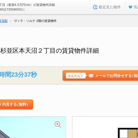
目（家賃6.5万円/1K）の賃貸物件詳細
最近見た物件
気
4611735080001）
荻窪駅
ヴィラ・ソルテ 2階の賃貸物件
都杉並区本天沼２丁目の賃貸物件詳細
時間23分36秒
メールでお問合せする
（無
かんたん！
内見する
（無料）