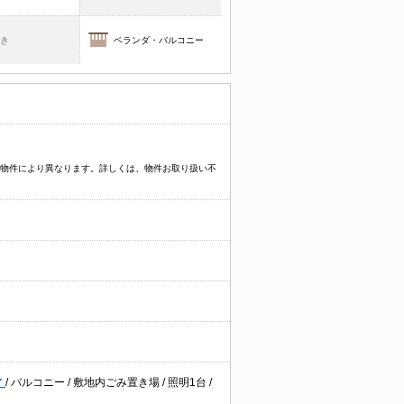
焚き
ベランダ・バルコニー
プなど物件により異なります。詳しくは、物件お取り扱い不
ア
/
バルコニー
/
敷地内ごみ置き場
/
照明1台
/