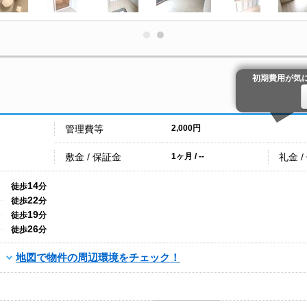
初期費用が気
管理費等
2,000円
敷金 / 保証金
礼金 /
1ヶ月 / --
14
徒歩
分
22
徒歩
分
19
徒歩
分
26
徒歩
分
地図で物件の周辺環境をチェック！