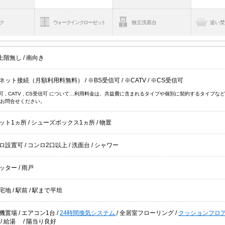
ク
ウォークインクローゼット
独立洗面台
追い
上階無し
/
南向き
ネット接続（月額利用料無料）
/
※BS受信可
/
※CATV
/
※CS受信可
信可 , CATV , CS受信可 について…利用料金は、共益費に含まれるタイプや個別に契約するタイ
お問合せください。
ット1ヵ所
/
シューズボックス1ヵ所
/
物置
ロ設置可
/
コンロ2口以上
/
洗面台
/
シャワー
ッター
/
雨戸
宅地
/
駅前
/
駅まで平坦
機置場
/
エアコン1台
/
24時間換気システム
/
全居室フローリング
/
クッションフロ
ス
/
給湯
/
陽当り良好