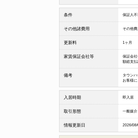
条件
保証人
その他諸費用
その他費用(
更新料
1ヶ月
家賃保証会社等
保証会社
額総支払額
備考
タウンハ
お客様に
入居時期
即入居
取引形態
一般媒介
情報更新日
2026/08/