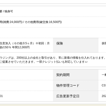
不要
/
独身可
雑費:24,000円) / その他費用(鍵交換:16,500円)
保険
任意加入（その他:0.5ヶ月）※初回：月
損
の50％ 年間12,000円
ウジングは、200社以上の会社と取引があり、常に新着の情報を仕入れております
ご提案させていただきます。一部クレジット払いも対応しています♪♪
契約期間
一
物件管理コード
C0
広告更新予定日
01
20