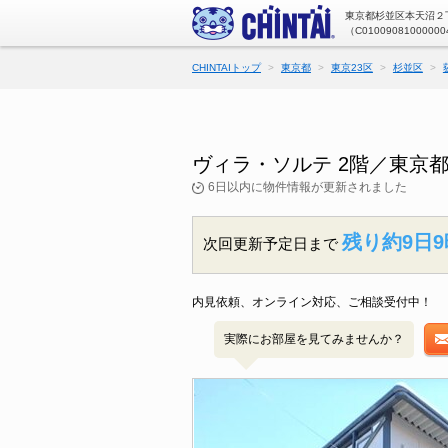
東京都杉並区本天沼２丁
（C01009081000000
CHINTAIトップ
東京都
東京23区
杉並区
ヴィラ・ソルテ 2階／東京
6日以内に物件情報が更新されました
残り約9日9
次回更新予定日まで
内見依頼、オンライン対応、ご相談受付中！
実際にお部屋を見てみませんか？