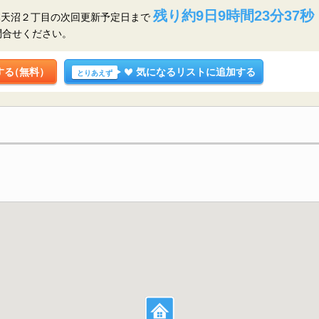
残り約9日9時間23分36秒
本天沼２丁目の
次回更新予定日まで
問合せください。
する
（無料）
気になるリストに追加する
とりあえず