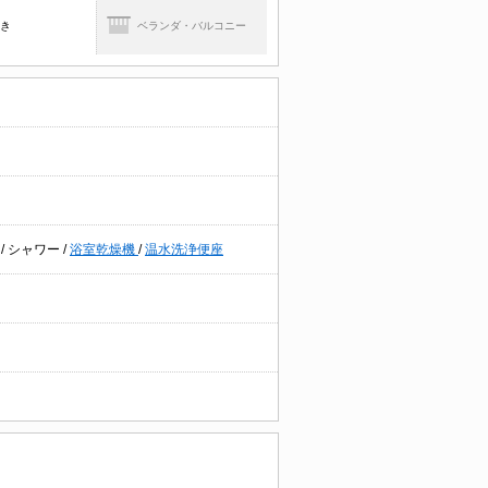
焚き
ベランダ・バルコニー
別
/
シャワー
/
浴室乾燥機
/
温水洗浄便座
。