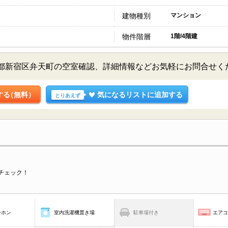
建物種別
マンション
物件階層
1階/4階建
東京都新宿区弁天町の空室確認、詳細情報などお気軽にお問合せく
する
（無料）
気になるリストに追加する
とりあえず
チェック！
ーホン
室内洗濯機置き場
駐車場付き
エア