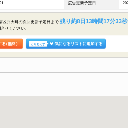
広告更新予定日
01
20
残り約8日13時間17分32秒
新宿区弁天町の
次回更新予定日まで
問合せください。
する
（無料）
気になるリストに追加する
とりあえず