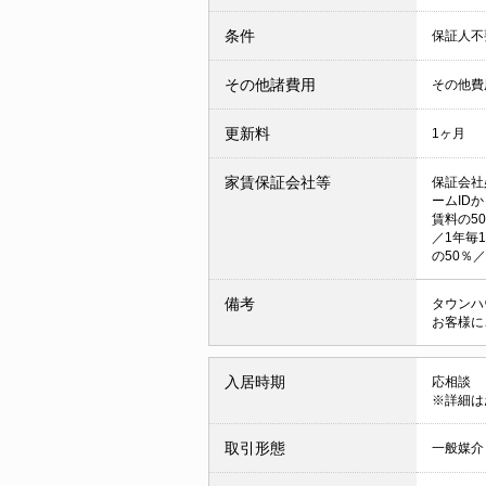
条件
保証人不
その他諸費用
その他費用
更新料
1ヶ月
家賃保証会社等
保証会社
ームID
賃料の5
／1年毎
の50％
備考
タウンハ
お客様に
入居時期
応相談
※詳細は
取引形態
一般媒介