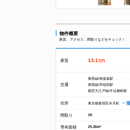
物件概要
家賃、アクセス、間取りなどをチェック！
13.1
家賃
万円
東西線/神楽坂駅
交通
東西線/早稲田駅
都営大江戸線/牛込柳町駅
住所
東京都新宿区弁天町
間取り
1K
専有面積
25.36m²