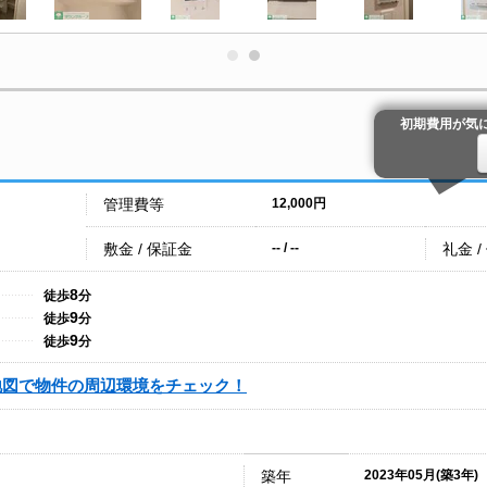
初期費用が気
管理費等
12,000円
敷金 / 保証金
礼金 /
-- / --
8
徒歩
分
9
徒歩
分
9
徒歩
分
地図で物件の周辺環境をチェック！
築年
2023年05月(築3年)