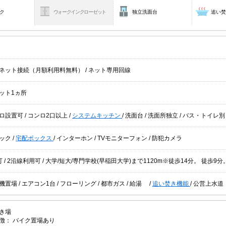
ク
ウォークインクローゼット
独立洗面台
追い
ネット接続（月額利用料無料）
/
ネット専用回線
ット1ヵ所
ロ設置可
/
コンロ2口以上
/
システムキッチン
/
洗面台
/
洗面所独立
/
バス・トイレ
ック
/
宅配ボックス
/
インターホン
/
TVモニターフォン
/
防犯カメラ
可
/
2沿線利用可
/ 大学/短大/専門学校(早稲田大学)まで1120m※徒歩14分。 徒歩9分
機置場
/
エアコン1台
/
フローリング
/
都市ガス
/
給湯
/
追い焚き機能
/
公営上水道
き場
徴：
バイク置場あり