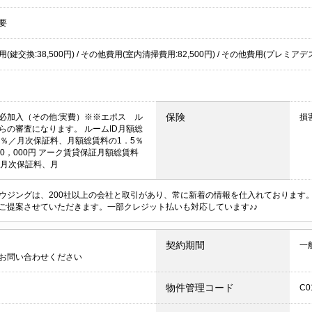
要
(鍵交換:38,500円) / その他費用(室内清掃費用:82,500円) / その他費用(プレミアデ
保険
必加入（その他:実費）※※エポス ル
損
からの審査になります。 ルームID月額総
0％／月次保証料、月額総賃料の1．5％
10，000円 アーク賃貸保証月額総賃料
／月次保証料、月
ウジングは、200社以上の会社と取引があり、常に新着の情報を仕入れております
ご提案させていただきます。一部クレジット払いも対応しています♪♪
契約期間
一
お問い合わせください
物件管理コード
C0