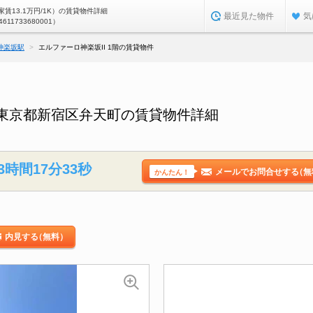
賃13.1万円/1K）の賃貸物件詳細
最近見た物件
気
4611733680001）
神楽坂駅
エルファーロ神楽坂II 1階の賃貸物件
階／東京都新宿区弁天町の賃貸物件詳細
3時間17分32秒
メールでお問合せする
（無
かんたん！
内見する
（無料）