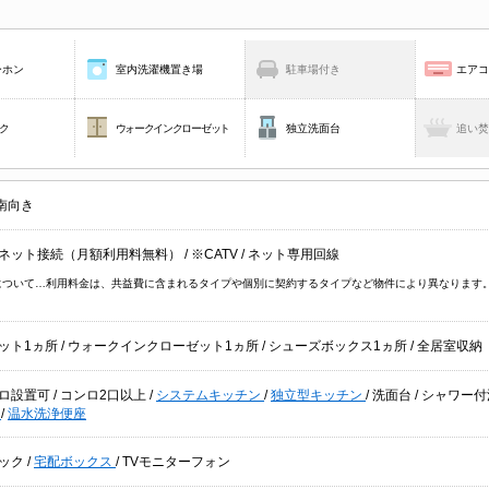
ーホン
室内洗濯機置き場
駐車場付き
エア
ク
ウォークインクローゼット
独立洗面台
追い
南向き
ネット接続（月額利用料無料）
/
※CATV
/
ネット専用回線
V について…利用料金は、共益費に含まれるタイプや個別に契約するタイプなど物件により異なりま
ット1ヵ所
/
ウォークインクローゼット1ヵ所
/
シューズボックス1ヵ所
/
全居室収納
ロ設置可
/
コンロ2口以上
/
システムキッチン
/
独立型キッチン
/
洗面台
/
シャワー付
機
/
温水洗浄便座
ック
/
宅配ボックス
/
TVモニターフォン