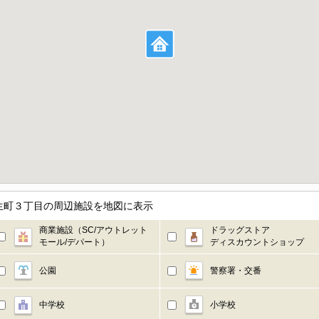
生町３丁目の周辺施設を地図に表示
商業施設（SC/アウトレット
ドラッグストア
モール/デパート）
ディスカウントショップ
公園
警察署・交番
中学校
小学校