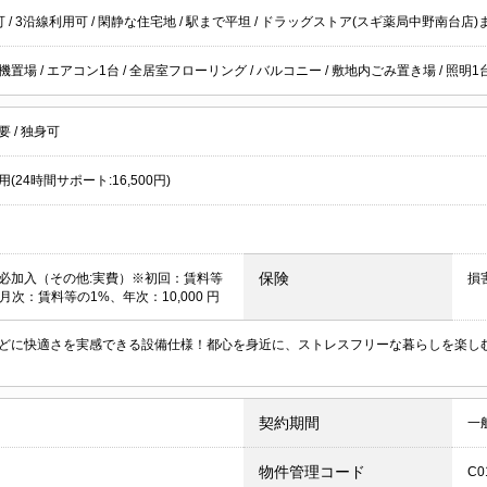
可
/
3沿線利用可
/
閑静な住宅地
/
駅まで平坦
/ ドラッグストア(スギ薬局中野南台店)
機置場
/
エアコン1台
/
全居室フローリング
/
バルコニー
/
敷地内ごみ置き場
/
照明1
不要
/
独身可
(24時間サポート:16,500円)
保険
必加入（その他:実費）※初回：賃料等
損
月次：賃料等の1%、年次：10,000 円
どに快適さを実感できる設備仕様！都心を身近に、ストレスフリーな暮らしを楽し
契約期間
一
物件管理コード
C0