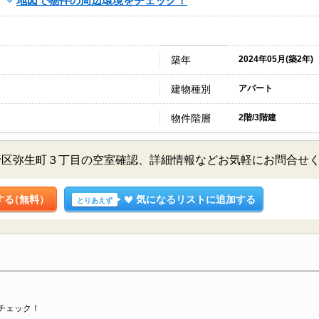
地図で物件の周辺環境をチェック！
築年
2024年05月(築2年)
建物種別
アパート
物件階層
2階/3階建
野区弥生町３丁目の空室確認、詳細情報などお気軽にお問合せ
する
（無料）
気になるリストに追加する
とりあえず
チェック！