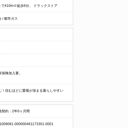
まで410m※徒歩6分。 ドラックストア
台
/
都市ガス
害保険加入要。
む！住むほどに愛着が深まる暮らしやすい
般契約：2年0ヶ月間
1009081-000000461173301-0001