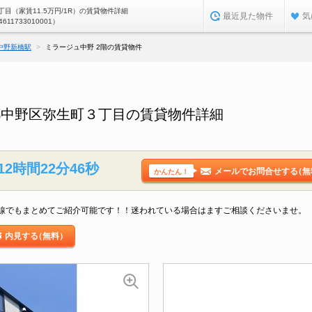
目（家賃11.5万円/1R）の賃貸物件詳細
最近見た物件
気
4611733010001）
中野新橋駅
ミラージュ中野 2階の賃貸物件
都中野区弥生町３丁目の賃貸物件詳細
12時間22分45秒
メールでお問合せする
（無
かんたん！
線でもまとめてご紹介可能です！！迷われている場合はますご相談くださいませ。
内見する
（無料）