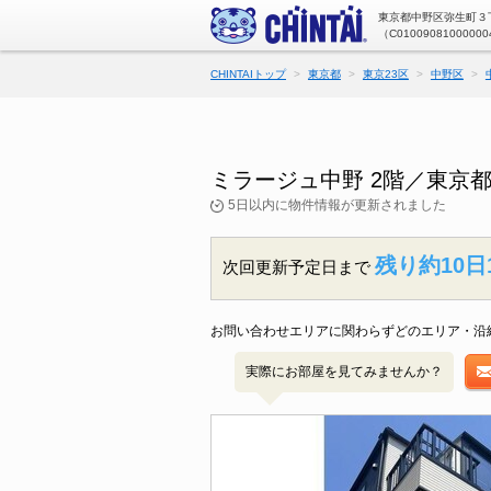
東京都中野区弥生町３丁
（C01009081000000
CHINTAIトップ
東京都
東京23区
中野区
ミラージュ中野 2階／東京
5日以内に物件情報が更新されました
残り約10日
次回更新予定日まで
お問い合わせエリアに関わらずどのエリア・沿
実際にお部屋を見てみませんか？