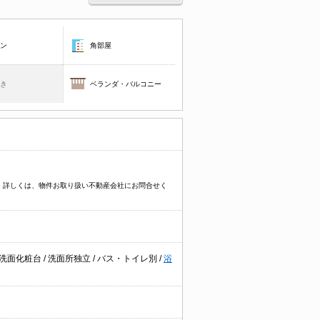
コン
角部屋
焚き
ベランダ・バルコニー
す。詳しくは、物件お取り扱い不動産会社にお問合せく
洗面化粧台
/
洗面所独立
/
バス・トイレ別
/
浴