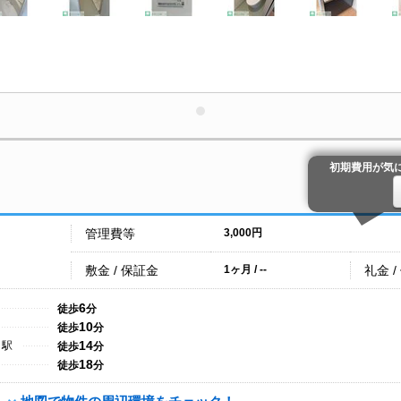
初期費用が気
管理費等
3,000円
敷金 / 保証金
礼金 /
1ヶ月 / --
6
徒歩
分
10
徒歩
分
14
目駅
徒歩
分
18
徒歩
分