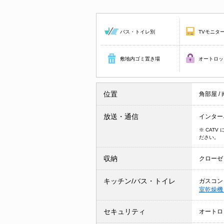
バス・トイレ別
TVモニタ
敷地内ゴミ置き場
オートロッ
位置
角部屋
/
放送・通信
インター
※ CAT
ださい。
収納
クローゼ
キッチン/バス・トイレ
ガスコン
室乾燥
セキュリティ
オートロ