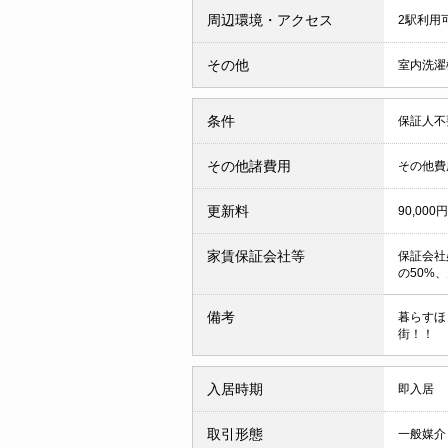
周辺環境・アクセス
2駅利用
その他
室内洗濯
条件
保証人
その他諸費用
その他費用
更新料
90,000円
家賃保証会社等
保証会社
の50%、
備考
暮らすほ
街！！
入居時期
即入居
取引形態
一般媒介