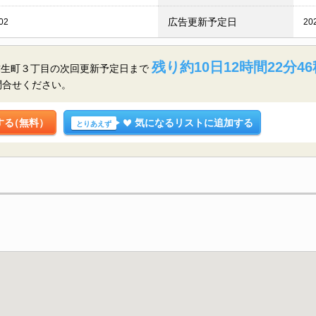
広告更新予定日
02
20
残り約10日12時間22分45
弥生町３丁目の
次回更新予定日まで
問合せください。
する
（無料）
気になるリストに追加する
とりあえず