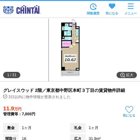
お部屋を探す
閲覧履歴
気になる
メニュー
沿線・駅から
住所から
家賃相場から
通勤通学時間から
物件特集から
拡大
1
/
31
不動産会社から
グレイスウッド 2階／東京都中野区本町３丁目の賃貸物件詳細
TOP
3日以内に物件情報が更新されました
11.9
万円
管理費等：7,000円
気になる
敷金
1ヶ月
礼金
1ヶ月
間取り
1K
広さ
31.9m²