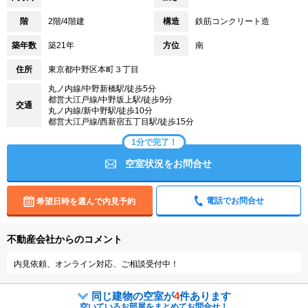
階
2階/4階建
構造
鉄筋コンクリート造
築年数
築21年
方位
南
住所
東京都中野区本町３丁目
丸ノ内線/中野新橋駅/徒歩5分
都営大江戸線/中野坂上駅/徒歩9分
交通
丸ノ内線/新中野駅/徒歩10分
都営大江戸線/西新宿五丁目駅/徒歩15分
1分で完了！
空室状況をお問合せ
電話でお問合せ
希望日時を選んで内見予約
不動産会社からのコメント
内見依頼、オンライン対応、ご相談受付中！
同じ建物の空室が
4
件あります
空いているお部屋をまとめてお問合せ！