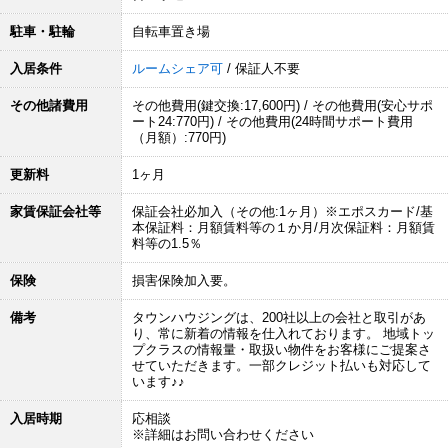
駐車・駐輪
自転車置き場
入居条件
ルームシェア可
/ 保証人不要
その他諸費用
その他費用(鍵交換:17,600円) / その他費用(安心サポ
ート24:770円) / その他費用(24時間サポート費用
（月額）:770円)
更新料
1ヶ月
家賃保証会社等
保証会社必加入（その他:1ヶ月）※エポスカード/基
本保証料：月額賃料等の１か月/月次保証料：月額賃
料等の1.5％
保険
損害保険加入要。
備考
タウンハウジングは、200社以上の会社と取引があ
り、常に新着の情報を仕入れております。 地域トッ
プクラスの情報量・取扱い物件をお客様にご提案さ
せていただきます。一部クレジット払いも対応して
います♪♪
入居時期
応相談
※詳細はお問い合わせください