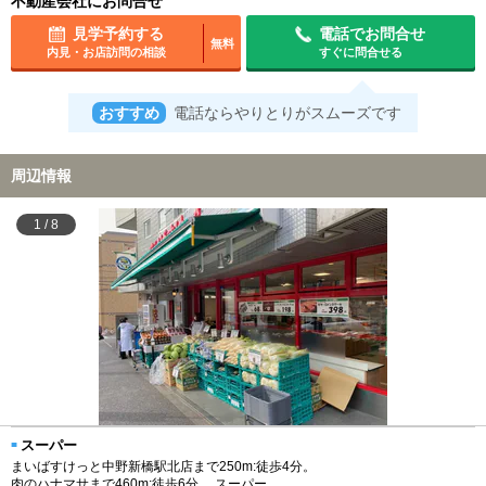
不動産会社にお問合せ
見学予約する
電話でお問合せ
無料
内見・お店訪問の相談
すぐに問合せる
おすすめ
電話ならやりとりがスムーズです
周辺情報
1
/
8
スーパー
まいばすけっと中野新橋駅北店まで250m:徒歩4分。
肉のハナマサまで460m:徒歩6分。 スーパー