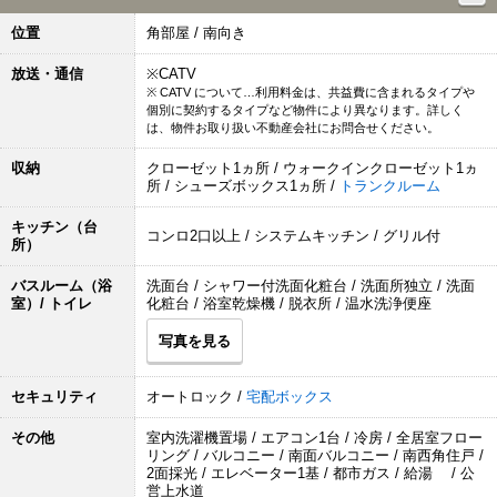
位置
角部屋 / 南向き
放送・通信
※CATV
※ CATV について…利用料金は、共益費に含まれるタイプや
個別に契約するタイプなど物件により異なります。詳しく
は、物件お取り扱い不動産会社にお問合せください。
収納
クローゼット1ヵ所 / ウォークインクローゼット1ヵ
所 / シューズボックス1ヵ所 /
トランクルーム
キッチン（台
コンロ2口以上 / システムキッチン / グリル付
所）
バスルーム（浴
洗面台 / シャワー付洗面化粧台 / 洗面所独立 / 洗面
室）/ トイレ
化粧台 / 浴室乾燥機 / 脱衣所 / 温水洗浄便座
写真を見る
セキュリティ
オートロック /
宅配ボックス
その他
室内洗濯機置場 / エアコン1台 / 冷房 / 全居室フロー
リング / バルコニー / 南面バルコニー / 南西角住戸 /
2面採光 / エレベーター1基 / 都市ガス / 給湯 / 公
営上水道