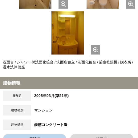
洗面台 / シャワー付洗面化粧台 / 洗面所独立 / 洗面化粧台 / 浴室乾燥機 / 脱衣所 /
温水洗浄便座
建物情報
2005年03月(築21年)
築年月
マンション
建物種別
鉄筋コンクリート造
建物構造