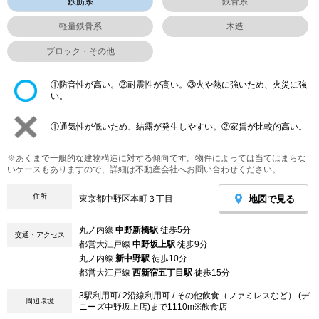
鉄筋系
鉄骨系
軽量鉄骨系
木造
ブロック・その他
①防音性が高い。②耐震性が高い。③火や熱に強いため、火災に強
い。
①通気性が低いため、結露が発生しやすい。②家賃が比較的高い。
※あくまで一般的な建物構造に対する傾向です。物件によっては当てはまらな
いケースもありますので、詳細は不動産会社へお問い合わせください。
住所
地図で見る
東京都中野区本町３丁目
丸ノ内線
中野新橋駅
徒歩5分
交通・アクセス
都営大江戸線
中野坂上駅
徒歩9分
丸ノ内線
新中野駅
徒歩10分
都営大江戸線
西新宿五丁目駅
徒歩15分
3駅利用可/ 2沿線利用可 / その他飲食（ファミレスなど） (デ
周辺環境
ニーズ中野坂上店)まで1110m※飲食店