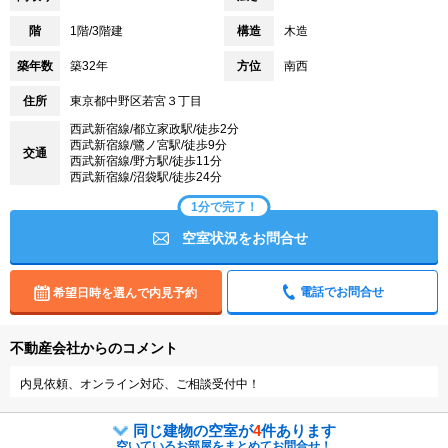
階
1階/3階建
構造
木造
築年数
築32年
方位
南西
住所
東京都中野区若宮３丁目
西武新宿線/都立家政駅/徒歩2分
西武新宿線/鷺ノ宮駅/徒歩9分
交通
西武新宿線/野方駅/徒歩11分
西武新宿線/沼袋駅/徒歩24分
1分で完了！
空室状況をお問合せ
電話でお問合せ
希望日時を選んで内見予約
不動産会社からのコメント
内見依頼、オンライン対応、ご相談受付中！
同じ建物の空室が
4
件あります
空いているお部屋をまとめてお問合せ！