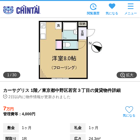
お部屋を探す
閲覧履歴
気になる
メニュー
沿線・駅から
住所から
家賃相場から
通勤通学時間から
物件特集から
拡大
1
/
30
不動産会社から
カーサグリス 1階／東京都中野区若宮３丁目の賃貸物件詳細
TOP
2日以内に物件情報が更新されました
7
万円
管理費等：4,000円
気になる
敷金
1ヶ月
礼金
1ヶ月
間取り
1R
広さ
24.3m²