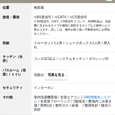
位置
角部屋
放送・通信
※BS受信可 / ※CATV / ※CS受信可
※ BS受信可 , CATV , CS受信可 について…利用料金は、共益
費に含まれるタイプや個別に契約するタイプなど物件により
異なります。詳しくは、物件お取り扱い不動産会社にお問合
せください。
収納
クローゼット1ヵ所 / シューズボックス1ヵ所 / 押入
れ
キッチン（台
コンロ2口以上 / システムキッチン / ガスレンジ付
所）
バスルーム（浴
室）/ トイレ
洗面台
写真を見る
セキュリティ
インターホン
その他
室内洗濯機置場 / 全室エアコン /
24時間換気システ
ム
/ 全居室フローリング / 2面採光 / 敷地内ごみ置き
場 / 照明1台 / 都市ガス / 給湯 / 眺望良好 / 陽当り
良好