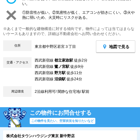
い。
①防音性が低い。②気密性が低く、エアコンが効きにくい。③火や
熱に弱いため、火災時にリスクがある。
※あくまで一般的な建物構造に対する傾向です。物件によっては当てはまらな
いケースもありますので、詳細は不動産会社へお問い合わせください。
住所
地図で見る
東京都中野区若宮３丁目
西武新宿線
都立家政駅
徒歩2分
交通・アクセス
西武新宿線
鷺ノ宮駅
徒歩9分
西武新宿線
野方駅
徒歩11分
西武新宿線
沼袋駅
徒歩24分
2沿線利用可/ 閑静な住宅地/ 駅前
周辺環境
この物件にお問合せする
この物件を見たい、空室状況を知りたいなど
株式会社タウンハウジング東京 新中野店