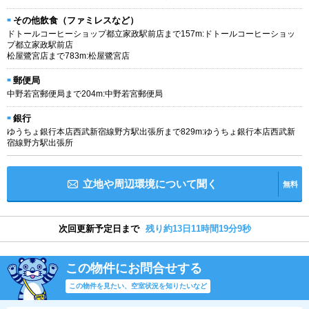
その他飲食（ファミレスなど）
ドトールコーヒーショップ都立家政駅前店まで157m:ドトールコーヒーショッ
プ都立家政駅前店
松屋鷺宮店まで783m:松屋鷺宮店
郵便局
中野若宮郵便局まで204m:中野若宮郵便局
銀行
ゆうちょ銀行本店西武新宿線野方駅出張所まで829m:ゆうちょ銀行本店西武新
宿線野方駅出張所
立地や周辺環境について聞く
無料
次回更新予定日まで
残り約13日11時間19分8秒
この物件にお問合せする
この物件を見たい、空室状況を知りたいなど