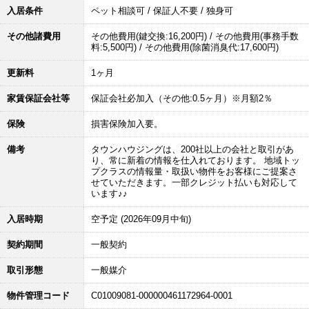
入居条件
ペット相談可 / 保証人不要 / 独身可
その他諸費用
その他費用(鍵交換:16,200円) / その他費用(事務手数
料:5,500円) / その他費用(除菌消臭代:17,600円)
更新料
1ヶ月
家賃保証会社等
保証会社必加入（その他:0.5ヶ月）※月額2％
保険
損害保険加入要。
備考
タウンハウジングは、200社以上の会社と取引があ
り、常に新着の情報を仕入れております。 地域トッ
プクラスの情報量・取扱い物件をお客様にご提案さ
せていただきます。一部クレジット払いも対応して
います♪♪
入居時期
空予定 (2026年09月中旬)
契約期間
一般契約
取引形態
一般媒介
物件管理コード
C01009081-000000461172964-0001