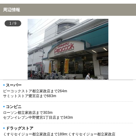
周辺情報
1
/
9
スーパー
ピーコックストア都立家政店まで264m
サミットストア鷺宮店まで683m
コンビニ
ローソン都立家政店まで303m
セブンイレブン中野鷺宮1丁目店まで343m
ドラッグストア
くすりセイジョー都立家政店まで189m:くすりセイジョー都立家政店