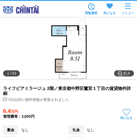
お部屋を探す
閲覧履歴
気になる
メニュー
沿線・駅から
住所から
家賃相場から
通勤通学時間から
物件特集から
拡大
1
/
43
不動産会社から
ライフピアミラージュ 2階／東京都中野区鷺宮１丁目の賃貸物件詳
TOP
細
3日以内に物件情報が更新されました
6.4
万円
管理費等：3,000円
気になる
敷金
なし
礼金
なし