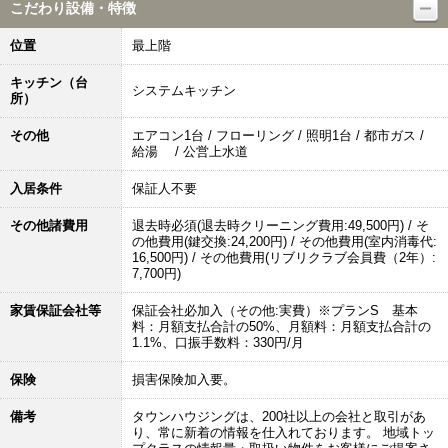
こだわり設備・特徴
位置
最上階
キッチン（台
システムキッチン
所）
その他
エアコン1台 / フローリング / 照明1台 / 都市ガス /
給湯 / 公営上水道
入居条件
保証人不要
その他諸費用
退去時必須(退去時クリーニング費用:49,500円) / そ
の他費用(鍵交換:24,200円) / その他費用(室内消毒代:
16,500円) / その他費用(リブリクラブ会員費（2年）:
7,700円)
家賃保証会社等
保証会社必加入（その他:実費）※プランS 基本
料：月額支払合計の50%、月額料：月額支払合計の
1.1%、口振手数料：330円/月
保険
損害保険加入要。
備考
タウンハウジングは、200社以上の会社と取引があ
り、常に新着の情報を仕入れております。 地域トッ