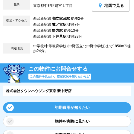
住所
地図で見る
東京都中野区鷺宮１丁目
西武新宿線
都立家政駅
徒歩2分
交通・アクセス
西武新宿線
鷺ノ宮駅
徒歩7分
西武新宿線
野方駅
徒歩13分
西武新宿線
下井草駅
徒歩28分
中学校/中等教育学校 (中野区立北中野中学校)まで1850m※徒
周辺環境
歩24分。
この物件にお問合せする
この物件を見たい、空室状況を知りたいなど
株式会社タウンハウジング東京 新中野店
初期費用が知りたい
物件を実際に見たい