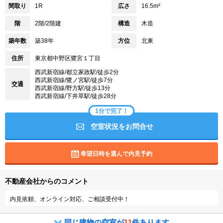
間取り
1R
広さ
16.5m²
階
2階/2階建
構造
木造
築年数
築38年
方位
北東
住所
東京都中野区鷺宮１丁目
西武新宿線/都立家政駅/徒歩2分
西武新宿線/鷺ノ宮駅/徒歩7分
交通
西武新宿線/野方駅/徒歩13分
西武新宿線/下井草駅/徒歩28分
1分で完了！
空室状況をお問合せ
希望日時を選んで内見予約
不動産会社からのコメント
内見依頼、オンライン対応、ご相談受付中！
同じ建物の空室が
11
件あります