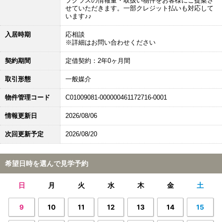
プクラスの情報量・取扱い物件をお客様にご提案さ
せていただきます。一部クレジット払いも対応して
います♪♪
入居時期
応相談
※詳細はお問い合わせください
契約期間
定借契約：2年0ヶ月間
取引形態
一般媒介
物件管理コード
C01009081-000000461172716-0001
情報更新日
2026/08/06
次回更新予定
2026/08/20
希望日時を選んで見学予約
日
月
火
水
木
金
土
9
10
11
12
13
14
15