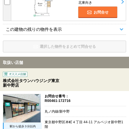
北東向き
お問合せ
この建物の残りの物件を表示
選択した物件をまとめて問合せる
取扱い店舗
株式会社タウンハウジング東京
新中野店
お問合せ番号：
R00461-172716
丸ノ内線/新中野
東京都中野区本町４丁目 44-11 アルペジオ新中野1
駅から徒歩３分以内
階