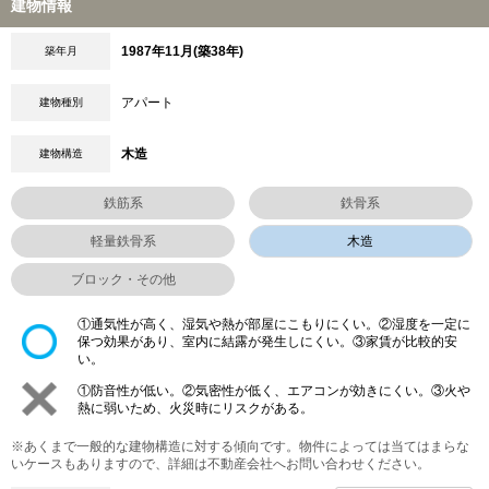
建物情報
1987年11月(築38年)
築年月
アパート
建物種別
木造
建物構造
鉄筋系
鉄骨系
軽量鉄骨系
木造
ブロック・その他
①通気性が高く、湿気や熱が部屋にこもりにくい。②湿度を一定に
保つ効果があり、室内に結露が発生しにくい。③家賃が比較的安
い。
①防音性が低い。②気密性が低く、エアコンが効きにくい。③火や
熱に弱いため、火災時にリスクがある。
※あくまで一般的な建物構造に対する傾向です。物件によっては当てはまらな
いケースもありますので、詳細は不動産会社へお問い合わせください。