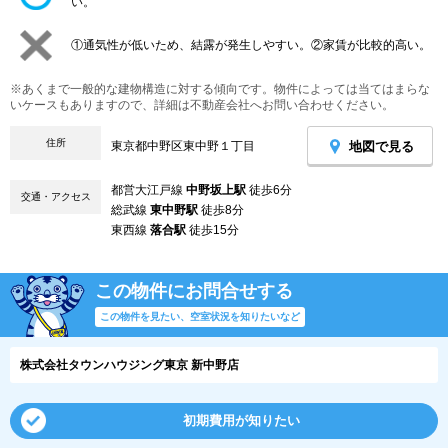
い。
①通気性が低いため、結露が発生しやすい。②家賃が比較的高い。
※あくまで一般的な建物構造に対する傾向です。物件によっては当てはまらな
いケースもありますので、詳細は不動産会社へお問い合わせください。
住所
地図で見る
東京都中野区東中野１丁目
都営大江戸線
中野坂上駅
徒歩6分
交通・アクセス
総武線
東中野駅
徒歩8分
東西線
落合駅
徒歩15分
この物件にお問合せする
この物件を見たい、空室状況を知りたいなど
株式会社タウンハウジング東京 新中野店
初期費用が知りたい