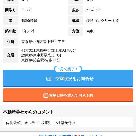
間取り
1LDK
広さ
53.43m²
階
4階/5階建
構造
鉄筋コンクリート造
築年数
1年未満
方位
南東
住所
東京都中野区東中野１丁目
都営大江戸線/中野坂上駅/徒歩6分
交通
総武線/東中野駅/徒歩8分
東西線/落合駅/徒歩15分
1分で完了！
空室状況をお問合せ
希望日時を選んで内見予約
不動産会社からのコメント
内見依頼、オンライン対応、ご相談受付中！