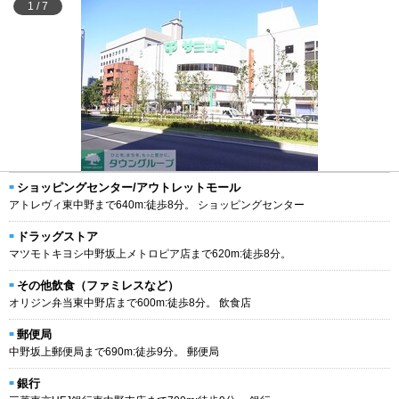
1
/
7
ショッピングセンター/アウトレットモール
アトレヴィ東中野まで640m:徒歩8分。 ショッピングセンター
ドラッグストア
マツモトキヨシ中野坂上メトロピア店まで620m:徒歩8分。
その他飲食（ファミレスなど）
オリジン弁当東中野店まで600m:徒歩8分。 飲食店
郵便局
中野坂上郵便局まで690m:徒歩9分。 郵便局
銀行