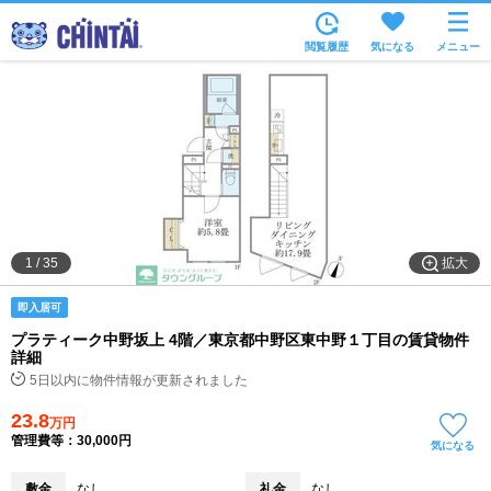
お部屋を探す
閲覧履歴
気になる
メニュー
沿線・駅から
住所から
家賃相場から
通勤通学時間から
物件特集から
拡大
1
/
35
不動産会社から
即入居可
TOP
プラティーク中野坂上 4階／東京都中野区東中野１丁目の賃貸物件
詳細
5日以内に物件情報が更新されました
23.8
万円
管理費等：30,000円
気になる
敷金
なし
礼金
なし