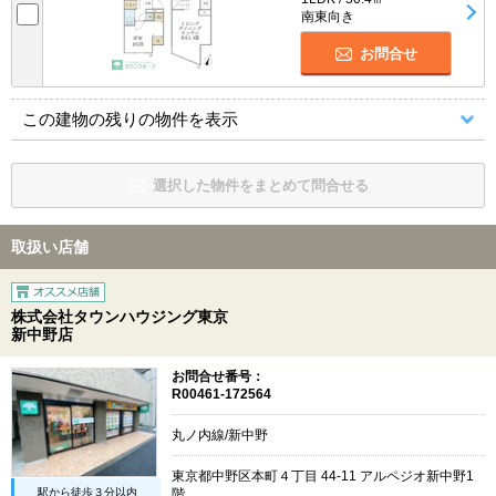
南東向き
お問合せ
この建物の残りの物件を表示
選択した物件をまとめて問合せる
取扱い店舗
株式会社タウンハウジング東京
新中野店
お問合せ番号：
R00461-172564
丸ノ内線/新中野
東京都中野区本町４丁目 44-11 アルペジオ新中野1
駅から徒歩３分以内
階