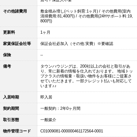
その他諸費用
敷金積み増し(ペット飼育:1ヶ月) / その他費用(室内
清掃費用:81,400円) / その他費用(24Hサポ―ト料:19,
800円)
更新料
1ヶ月
家賃保証会社等
保証会社必加入（その他:実費）※要確認
保険
--
備考
タウンハウジングは、200社以上の会社と取引があ
り、常に新着の情報を仕入れております。 地域トッ
プクラスの情報量・取扱い物件をお客様にご提案さ
せていただきます。一部クレジット払いも対応して
います♪♪
入居時期
即入居
契約期間
一般契約：2年0ヶ月間
取引形態
一般媒介
物件管理コード
C01009081-000000461172564-0001