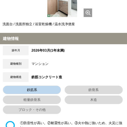
洗面台 / 洗面所独立 / 浴室乾燥機 / 温水洗浄便座
建物情報
2026年03月(1年未満)
築年月
マンション
建物種別
鉄筋コンクリート造
建物構造
鉄筋系
鉄骨系
軽量鉄骨系
木造
ブロック・その他
①防音性が高い。②耐震性が高い。③火や熱に強いため、火災に強