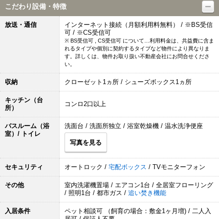
こだわり設備・特徴
放送・通信
インターネット接続（月額利用料無料） / ※BS受信
可 / ※CS受信可
※ BS受信可 , CS受信可 について…利用料金は、共益費に含ま
れるタイプや個別に契約するタイプなど物件により異なりま
す。詳しくは、物件お取り扱い不動産会社にお問合せくださ
い。
収納
クローゼット1ヵ所 / シューズボックス1ヵ所
キッチン（台
コンロ2口以上
所）
バスルーム（浴
洗面台 / 洗面所独立 / 浴室乾燥機 / 温水洗浄便座
室）/ トイレ
写真を見る
セキュリティ
オートロック /
宅配ボックス
/ TVモニターフォン
その他
室内洗濯機置場 / エアコン1台 / 全居室フローリング
/ 照明1台 / 都市ガス /
追い焚き機能
入居条件
ペット相談可 （飼育の場合：敷金1ヶ月増) / 二人入
居可 / 保証人不要