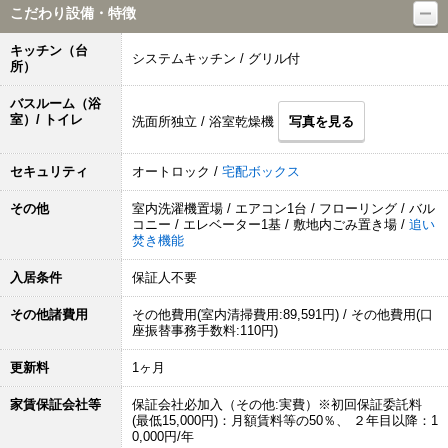
こだわり設備・特徴
キッチン（台
システムキッチン / グリル付
所）
バスルーム（浴
室）/ トイレ
洗面所独立 / 浴室乾燥機
写真を見る
セキュリティ
オートロック /
宅配ボックス
その他
室内洗濯機置場 / エアコン1台 / フローリング / バル
コニー / エレベーター1基 / 敷地内ごみ置き場 /
追い
焚き機能
入居条件
保証人不要
その他諸費用
その他費用(室内清掃費用:89,591円) / その他費用(口
座振替事務手数料:110円)
更新料
1ヶ月
家賃保証会社等
保証会社必加入（その他:実費）※初回保証委託料
(最低15,000円)：月額賃料等の50％、 ２年目以降：1
0,000円/年