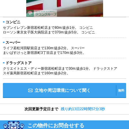
コンビニ
セブンイレブン新宿若松町店まで80m:徒歩1分。 コンビニ
ローソン東京女子医大病院店まで370m:徒歩5分。 コンビニ
スーパー
ライフ若松河田駅前店まで130m:徒歩2分。 スーパー
まいばすけっと新宿原町3丁目店まで170m:徒歩3分。
ドラッグストア
クリエイトエス・ディー新宿若松町店まで30m:徒歩1分。 ドラックストア
スギ薬局新宿若松町店まで160m:徒歩2分。
立地や周辺環境について聞く
無料
次回更新予定日まで
残り約13日22時間57分2秒
この物件にお問合せする