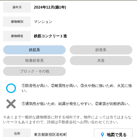
2024年12月(築1年)
築年月
マンション
建物種別
鉄筋コンクリート造
建物構造
鉄筋系
鉄骨系
軽量鉄骨系
木造
ブロック・その他
①防音性が高い。②耐震性が高い。③火や熱に強いため、火災に強
い。
①通気性が低いため、結露が発生しやすい。②家賃が比較的高い。
※あくまで一般的な建物構造に対する傾向です。物件によっては当てはまらな
いケースもありますので、詳細は不動産会社へお問い合わせください。
住所
地図で見る
東京都新宿区若松町