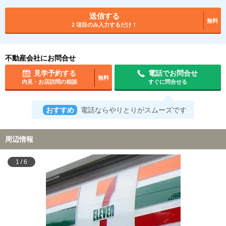
送信する
無料
2 項目のみ入力するだけ！
不動産会社にお問合せ
見学予約する
電話でお問合せ
無料
内見・お店訪問の相談
すぐに問合せる
おすすめ
電話ならやりとりがスムーズです
周辺情報
1
/
6