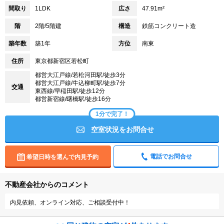
間取り
1LDK
広さ
47.91m²
階
2階/5階建
構造
鉄筋コンクリート造
築年数
築1年
方位
南東
住所
東京都新宿区若松町
都営大江戸線/若松河田駅/徒歩3分
都営大江戸線/牛込柳町駅/徒歩7分
交通
東西線/早稲田駅/徒歩12分
都営新宿線/曙橋駅/徒歩16分
1分で完了！
空室状況をお問合せ
電話でお問合せ
希望日時を選んで内見予約
不動産会社からのコメント
内見依頼、オンライン対応、ご相談受付中！