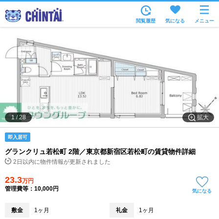
お部屋を探す
閲覧履歴
気になる
メニュー
沿線・駅から
住所から
家賃相場から
通勤通学時間から
物件特集から
拡大
1
/
28
不動産会社から
即入居可
TOP
グランクリュ若松町 2階／東京都新宿区若松町の賃貸物件詳細
2日以内に物件情報が更新されました
23.3
万円
管理費等：10,000円
気になる
敷金
1ヶ月
礼金
1ヶ月