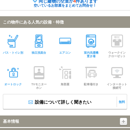
同じ建物の空室が
4
件あります
空いているお部屋をまとめてお問合せ！
この物件にある人気の設備・特徴
バス・トイレ別
独立洗面台
エアコン
室内洗濯機
ウォークイン
置き場
クローゼット
オートロック
TVモニター
角部屋
駐車場付き
インターネット
ホン
接続可
設備について詳しく聞きたい
無料
基本情報