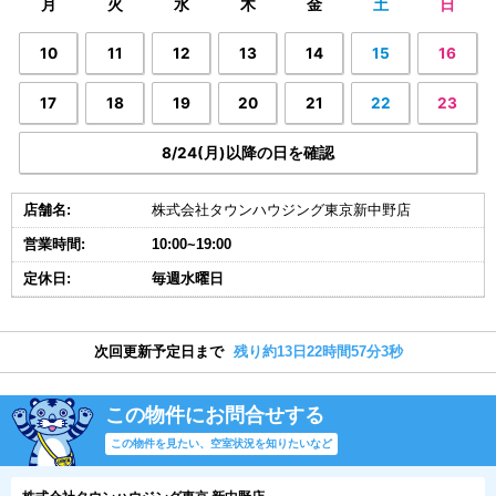
月
火
水
木
金
土
日
10
11
12
13
14
15
16
17
18
19
20
21
22
23
8/24(月)以降の日を確認
店舗名:
株式会社タウンハウジング東京新中野店
営業時間:
10:00~19:00
定休日:
毎週水曜日
次回更新予定日まで
残り約13日22時間57分2秒
この物件にお問合せする
この物件を見たい、空室状況を知りたいなど