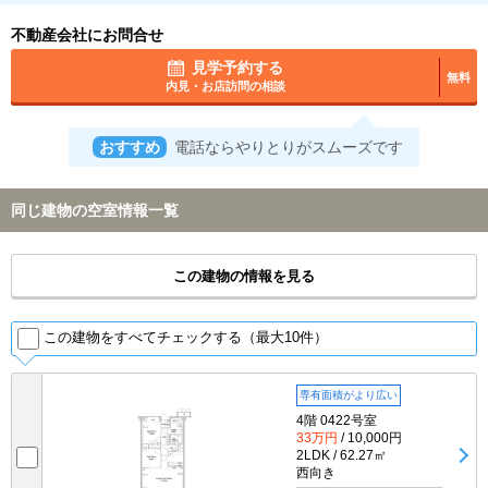
不動産会社にお問合せ
見学予約する
無料
内見・お店訪問の相談
おすすめ
電話ならやりとりがスムーズです
同じ建物の空室情報一覧
この建物の情報を見る
この建物をすべてチェックする（最大10件）
専有面積がより広い
4階 0422号室
33万円
/ 10,000円
2LDK / 62.27㎡
西向き