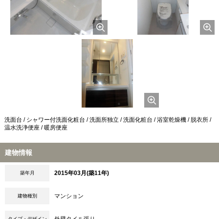
洗面台 / シャワー付洗面化粧台 / 洗面所独立 / 洗面化粧台 / 浴室乾燥機 / 脱衣所 /
温水洗浄便座 / 暖房便座
建物情報
2015年03月(築11年)
築年月
マンション
建物種別
外壁タイル張り
タイプ・デザイン