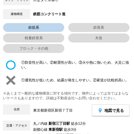
鉄筋コンクリート造
建物構造
鉄筋系
鉄骨系
軽量鉄骨系
木造
ブロック・その他
①防音性が高い。②耐震性が高い。③火や熱に強いため、火災に強
い。
①通気性が低いため、結露が発生しやすい。②家賃が比較的高い。
※あくまで一般的な建物構造に対する傾向です。物件によっては当てはまらな
いケースもありますので、詳細は不動産会社へお問い合わせください。
住所
地図で見る
東京都新宿区新宿７丁目
丸ノ内線
新宿三丁目駅
徒歩12分
交通・アクセス
副都心線
東新宿駅
徒歩3分