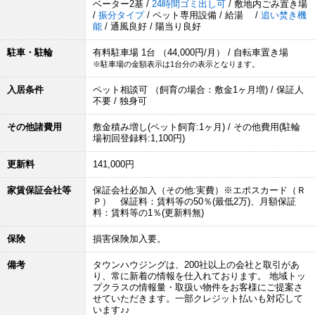
ベーター2基 /
24時間ゴミ出し可
/ 敷地内ごみ置き場
/
振分タイプ
/ ペット専用設備 / 給湯 /
追い焚き機
能
/ 通風良好 / 陽当り良好
駐車・駐輪
有料駐車場 1台 （44,000円/月） / 自転車置き場
※駐車場の金額表示は1台分の表示となります。
入居条件
ペット相談可 （飼育の場合：敷金1ヶ月増) / 保証人
不要 / 独身可
その他諸費用
敷金積み増し(ペット飼育:1ヶ月) / その他費用(駐輪
場初回登録料:1,100円)
更新料
141,000円
家賃保証会社等
保証会社必加入（その他:実費）※エポスカード（Ｒ
Ｐ） 保証料：賃料等の50％(最低2万)、月額保証
料：賃料等の1％(更新料無)
保険
損害保険加入要。
備考
タウンハウジングは、200社以上の会社と取引があ
り、常に新着の情報を仕入れております。 地域トッ
プクラスの情報量・取扱い物件をお客様にご提案さ
せていただきます。一部クレジット払いも対応して
います♪♪