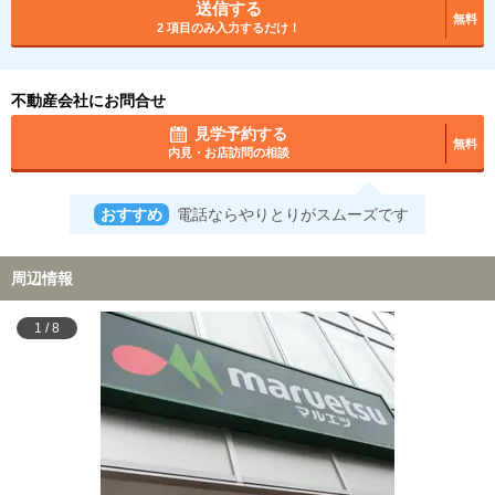
送信する
無料
2 項目のみ入力するだけ！
不動産会社にお問合せ
見学予約する
無料
内見・お店訪問の相談
おすすめ
電話ならやりとりがスムーズです
周辺情報
1
/
8