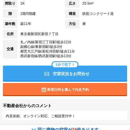
間取り
1K
広さ
25.5m²
階
1階/5階建
構造
鉄筋コンクリート造
築年数
築11年
方位
東
住所
東京都新宿区新宿７丁目
丸ノ内線/新宿三丁目駅/徒歩12分
副都心線/東新宿駅/徒歩3分
交通
都営大江戸線/若松河田駅/徒歩11分
西武新宿線/西武新宿駅/徒歩13分
1分で完了！
空室状況をお問合せ
希望日時を選んで内見予約
不動産会社からのコメント
内見依頼、オンライン対応、ご相談受付中！
同じ建物の空室が
18
件あります