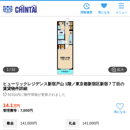
お部屋を探す
閲覧履歴
気になる
メニュー
沿線・駅から
住所から
家賃相場から
通勤通学時間から
物件特集から
拡大
1
/
32
不動産会社から
ヒューリックレジデンス新宿戸山 1階／東京都新宿区新宿７丁目の
TOP
賃貸物件詳細
6日以内に物件情報が更新されました
14.1
万円
管理費等：7,000円
気になる
敷金
141,000円
礼金
141,000円