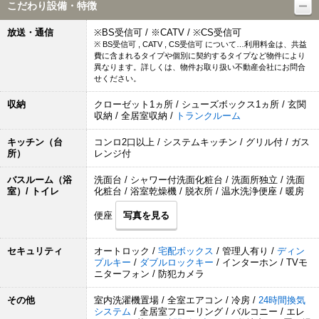
こだわり設備・特徴
放送・通信
※BS受信可 / ※CATV / ※CS受信可
※ BS受信可 , CATV , CS受信可 について…利用料金は、共益
費に含まれるタイプや個別に契約するタイプなど物件により
異なります。詳しくは、物件お取り扱い不動産会社にお問合
せください。
収納
クローゼット1ヵ所 / シューズボックス1ヵ所 / 玄関
収納 / 全居室収納 /
トランクルーム
キッチン（台
コンロ2口以上 / システムキッチン / グリル付 / ガス
所）
レンジ付
バスルーム（浴
洗面台 / シャワー付洗面化粧台 / 洗面所独立 / 洗面
室）/ トイレ
化粧台 / 浴室乾燥機 / 脱衣所 / 温水洗浄便座 / 暖房
便座
写真を見る
セキュリティ
オートロック /
宅配ボックス
/ 管理人有り /
ディン
プルキー
/
ダブルロックキー
/ インターホン / TVモ
ニターフォン / 防犯カメラ
その他
室内洗濯機置場 / 全室エアコン / 冷房 /
24時間換気
システム
/ 全居室フローリング / バルコニー / エレ