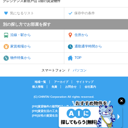
クレジデンス新宿戸山 1階の賃貸物件
気になるリスト
保存中の条件
別の探し方でお部屋を探す
沿線・駅から
住所から
家賃相場から
通勤通学時間から
物件特集から
TOP
スマートフォン
パソコン
地域一覧
アーカイブ
サイトマップ
個人情報
免責
お問合せ
会社案内
(C) CHINTAI Corporation All rights reserved.
[PR]賃貸物件の疑問解決！教えてエイブルAGENT
[PR]賃貸生活の工夫を紹介！CHINTAI情報局
[PR]女性の賃貸生活を応援！Woman.CHINTAI