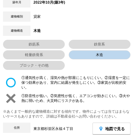
2022年10月(築3年)
築年月
貸家
建物種別
木造
建物構造
鉄筋系
鉄骨系
軽量鉄骨系
木造
ブロック・その他
①通気性が高く、湿気や熱が部屋にこもりにくい。②湿度を一定に
保つ効果があり、室内に結露が発生しにくい。③家賃が比較的安
い。
①防音性が低い。②気密性が低く、エアコンが効きにくい。③火や
熱に弱いため、火災時にリスクがある。
※あくまで一般的な建物構造に対する傾向です。物件によっては当てはまらな
いケースもありますので、詳細は不動産会社へお問い合わせください。
住所
地図で見る
東京都杉並区永福４丁目