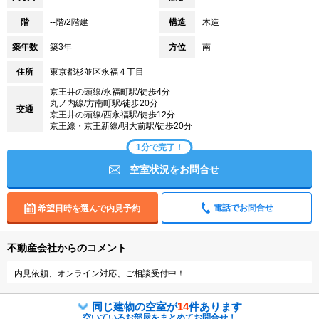
階
--階/2階建
構造
木造
築年数
築3年
方位
南
住所
東京都杉並区永福４丁目
京王井の頭線/永福町駅/徒歩4分
丸ノ内線/方南町駅/徒歩20分
交通
京王井の頭線/西永福駅/徒歩12分
京王線・京王新線/明大前駅/徒歩20分
1分で完了！
空室状況をお問合せ
電話でお問合せ
希望日時を選んで内見予約
不動産会社からのコメント
内見依頼、オンライン対応、ご相談受付中！
同じ建物の空室が
14
件あります
空いているお部屋をまとめてお問合せ！