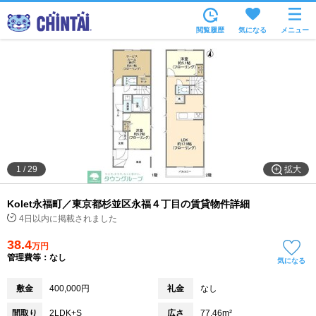
お部屋を探す
閲覧履歴
気になる
メニュー
沿線・駅から
住所から
家賃相場から
通勤通学時間から
物件特集から
拡大
1
/
29
不動産会社から
Kolet永福町／東京都杉並区永福４丁目の賃貸物件詳細
TOP
4日以内に掲載されました
38.4
万円
管理費等：なし
気になる
敷金
400,000円
礼金
なし
間取り
2LDK+S
広さ
77.46m²