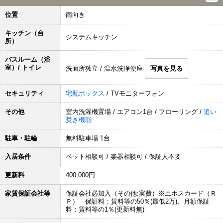
位置
南向き
キッチン（台
システムキッチン
所）
バスルーム（浴
室）/ トイレ
洗面所独立 / 温水洗浄便座
写真を見る
セキュリティ
宅配ボックス
/ TVモニターフォン
その他
室内洗濯機置場 / エアコン1台 / フローリング /
追い
焚き機能
駐車・駐輪
無料駐車場 1台
入居条件
ペット相談可 / 楽器相談可 / 保証人不要
更新料
400,000円
家賃保証会社等
保証会社必加入（その他:実費）※エポスカード（Ｒ
Ｐ） 保証料：賃料等の50％(最低2万)、月額保証
料：賃料等の1％(更新料無)