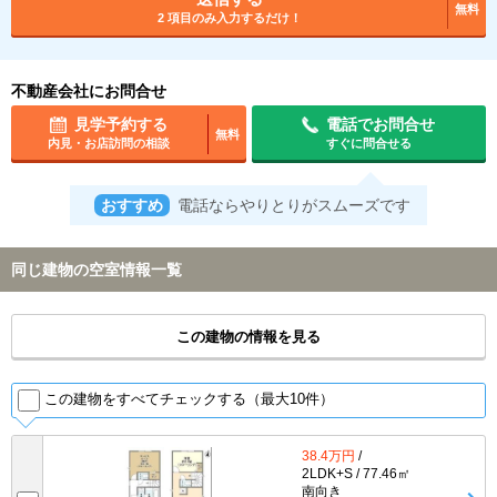
無料
2 項目のみ入力するだけ！
不動産会社にお問合せ
見学予約する
電話でお問合せ
無料
内見・お店訪問の相談
すぐに問合せる
おすすめ
電話ならやりとりがスムーズです
同じ建物の空室情報一覧
この建物の情報を見る
この建物をすべてチェックする（最大10件）
38.4万円
/
2LDK+S / 77.46㎡
南向き