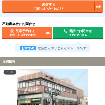
送信する
無料
2 項目のみ入力するだけ！
不動産会社にお問合せ
見学予約する
電話でお問合せ
無料
内見・お店訪問の相談
すぐに問合せる
おすすめ
電話ならやりとりがスムーズです
周辺情報
1
/
8