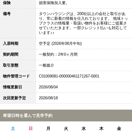
保険
損害保険加入要。
備考
タウンハウジングは、200社以上の会社と取引があ
り、常に新着の情報を仕入れております。 地域トッ
プクラスの情報量・取扱い物件をお客様にご提案さ
せていただきます。一部クレジット払いも対応して
います♪♪
入居時期
空予定 (2026年08月中旬)
契約期間
一般契約：2年0ヶ月間
取引形態
一般媒介
物件管理コード
C01009081-000000461171267-0001
情報更新日
2026/08/04
次回更新予定
2026/08/18
希望日時を選んで見学予約
土
日
月
火
水
木
金