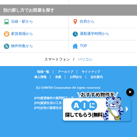
別の探し方でお部屋を探す
沿線・駅から
住所から
家賃相場から
通勤通学時間から
物件特集から
TOP
スマートフォン
パソコン
地域一覧
アーカイブ
サイトマップ
個人情報
免責
お問合せ
会社案内
(C) CHINTAI Corporation All rights reserved.
[PR]賃貸物件の疑問解決！教えてエイブルAGENT
[PR]賃貸生活の工夫を紹介！CHINTAI情報局
[PR]女性の賃貸生活を応援！Woman.CHINTAI