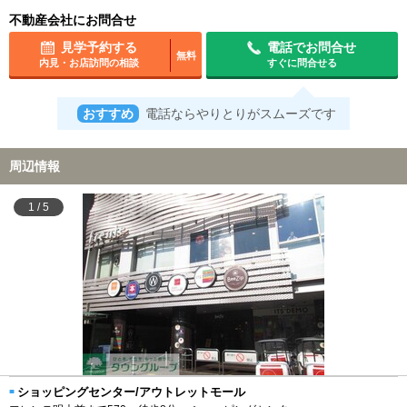
不動産会社にお問合せ
見学予約する
電話でお問合せ
無料
内見・お店訪問の相談
すぐに問合せる
おすすめ
電話ならやりとりがスムーズです
周辺情報
1
/
5
ショッピングセンター/アウトレットモール