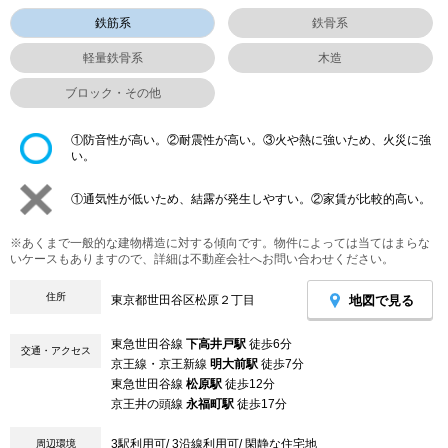
鉄筋系
鉄骨系
軽量鉄骨系
木造
ブロック・その他
①防音性が高い。②耐震性が高い。③火や熱に強いため、火災に強
い。
①通気性が低いため、結露が発生しやすい。②家賃が比較的高い。
※あくまで一般的な建物構造に対する傾向です。物件によっては当てはまらな
いケースもありますので、詳細は不動産会社へお問い合わせください。
住所
地図で見る
東京都世田谷区松原２丁目
東急世田谷線
下高井戸駅
徒歩6分
交通・アクセス
京王線・京王新線
明大前駅
徒歩7分
東急世田谷線
松原駅
徒歩12分
京王井の頭線
永福町駅
徒歩17分
3駅利用可/ 3沿線利用可/ 閑静な住宅地
周辺環境