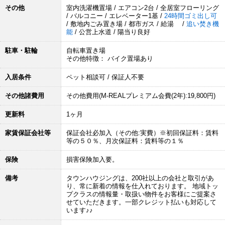
その他
室内洗濯機置場 / エアコン2台 / 全居室フローリング
/ バルコニー / エレベーター1基 /
24時間ゴミ出し可
/ 敷地内ごみ置き場 / 都市ガス / 給湯 /
追い焚き機
能
/ 公営上水道 / 陽当り良好
駐車・駐輪
自転車置き場
その他特徴： バイク置場あり
入居条件
ペット相談可 / 保証人不要
その他諸費用
その他費用(M-REALプレミアム会費(2年):19,800円)
更新料
1ヶ月
家賃保証会社等
保証会社必加入（その他:実費）※初回保証料：賃料
等の５０％、月次保証料：賃料等の１％
保険
損害保険加入要。
備考
タウンハウジングは、200社以上の会社と取引があ
り、常に新着の情報を仕入れております。 地域トッ
プクラスの情報量・取扱い物件をお客様にご提案さ
せていただきます。一部クレジット払いも対応して
います♪♪