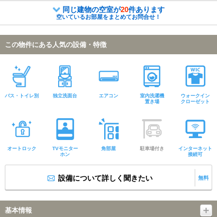
同じ建物の空室が
20
件あります
空いているお部屋をまとめてお問合せ！
この物件にある人気の設備・特徴
バス・トイレ別
独立洗面台
エアコン
室内洗濯機
ウォークイン
置き場
クローゼット
オートロック
TVモニター
角部屋
駐車場付き
インターネット
ホン
接続可
設備について詳しく聞きたい
無料
基本情報