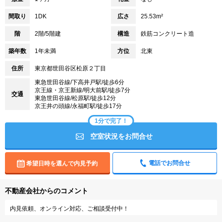
間取り
1DK
広さ
25.53m²
階
2階/5階建
構造
鉄筋コンクリート造
築年数
1年未満
方位
北東
住所
東京都世田谷区松原２丁目
東急世田谷線/下高井戸駅/徒歩6分
京王線・京王新線/明大前駅/徒歩7分
交通
東急世田谷線/松原駅/徒歩12分
京王井の頭線/永福町駅/徒歩17分
1分で完了！
空室状況をお問合せ
電話でお問合せ
希望日時を選んで内見予約
不動産会社からのコメント
内見依頼、オンライン対応、ご相談受付中！