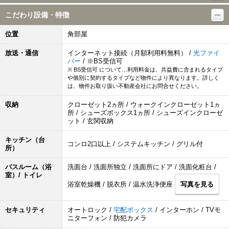
こだわり設備・特徴
位置
角部屋
放送・通信
インターネット接続（月額利用料無料） /
光ファイ
バー
/ ※BS受信可
※ BS受信可 について…利用料金は、共益費に含まれるタイプ
や個別に契約するタイプなど物件により異なります。詳しく
は、物件お取り扱い不動産会社にお問合せください。
収納
クローゼット2ヵ所 / ウォークインクローゼット1ヵ
所 / シューズボックス1ヵ所 / シューズインクローゼ
ット / 玄関収納
キッチン（台
コンロ2口以上 / システムキッチン / グリル付
所）
バスルーム（浴
洗面台 / 洗面所独立 / 洗面所にドア / 洗面化粧台 /
室）/ トイレ
浴室乾燥機 / 脱衣所 / 温水洗浄便座
写真を見る
セキュリティ
オートロック /
宅配ボックス
/ インターホン / TVモ
ニターフォン / 防犯カメラ