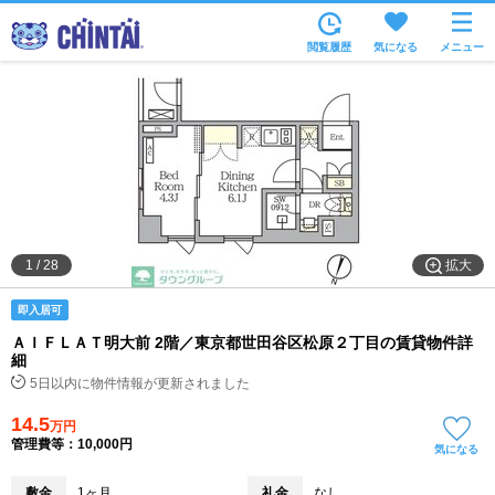
お部屋を探す
閲覧履歴
気になる
メニュー
沿線・駅から
住所から
家賃相場から
通勤通学時間から
物件特集から
拡大
1
/
28
不動産会社から
即入居可
TOP
ＡＩＦＬＡＴ明大前 2階／東京都世田谷区松原２丁目の賃貸物件詳
細
5日以内に物件情報が更新されました
14.5
万円
管理費等：10,000円
気になる
敷金
1ヶ月
礼金
なし