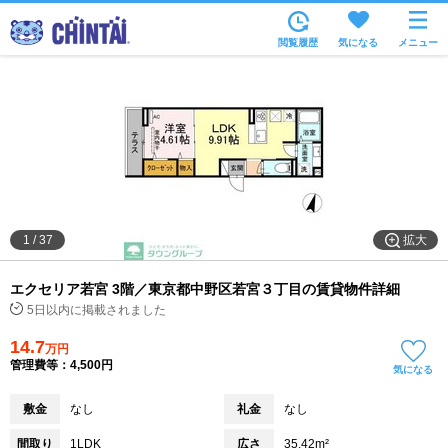
お部屋を探す
閲覧履歴
気になる
メニュー
沿線・駅から
住所から
家賃相場から
通勤通学時間から
物件特集から
拡大
1
/
37
不動産会社から
エクセリア若宮 3階／東京都中野区若宮３丁目の賃貸物件詳細
TOP
5日以内に掲載されました
14.7
万円
管理費等：4,500円
気になる
敷金
なし
礼金
なし
間取り
1LDK
広さ
35.42m²