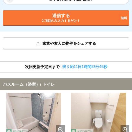
送信する
無料
2 項目のみ入力するだけ！
家族や友人に物件をシェアする
次回更新予定日まで
残り約11日1時間53分44秒
バスルーム（浴室）/ トイレ