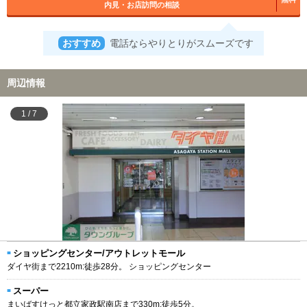
内見・お店訪問の相談
おすすめ
電話ならやりとりがスムーズです
周辺情報
1
/
7
ショッピングセンター/アウトレットモール
ダイヤ街まで2210m:徒歩28分。 ショッピングセンター
スーパー
まいばすけっと都立家政駅南店まで330m:徒歩5分。