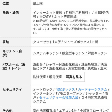
位置
最上階
放送・通信
インターネット接続（月額利用料無料） / ※BS受信
可 / ※CATV / ネット専用回線
※ BS受信可 , CATV , について…利用料金は、共益費に含まれ
るタイプや個別に契約するタイプなど物件により異なりま
す。詳しくは、物件お取り扱い不動産会社にお問合せくださ
い。
収納
クローゼット1ヵ所 / シューズボックス1ヵ所
キッチン（台
システムキッチン / 独立型キッチン / 対面キッチン
所）
バスルーム（浴
洗面台 / シャワー付洗面化粧台 / 洗面所独立 / 洗面
室）/ トイレ
所にドア / 洗面化粧台 / 浴室乾燥機 / 脱衣所 / 温水
洗浄便座 / 暖房便座
写真を見る
セキュリティ
オートロック /
宅配ボックス
/
カードキーシステム
/
インターホン / TVモニターフォン / シャッター / 雨
戸 /
セキュリティー会社加入済
/ ２４時間緊急通報
システム
その他
室内洗濯機置場 / エアコン1台 / 全居室フローリング