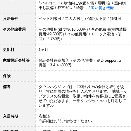
/ バルコニー / 敷地内ごみ置き場 / 照明1台 / 室内物
干し設備 / 都市ガス / 給湯 /
追い焚き機能
入居条件
ペット相談可 / 二人入居可 / 保証人不要 / 独身可
その他諸費用
その他費用(鍵交換:16,500円) / その他費用(室内清掃
費用:49,500円) / その他費用(ＩＣロック電池（初
回）:2,750円)
更新料
1ヶ月
家賃保証会社等
保証会社任意加入（その他:実費）※D-Support α
月額：3.4％+800円
保険
--
備考
タウンハウジングは、200社以上の会社と取引があ
り、常に新着の情報を仕入れております。 地域トッ
プクラスの情報量・取扱い物件をお客様にご提案さ
せていただきます。一部クレジット払いも対応して
います♪♪
入居時期
応相談
※詳細はお問い合わせください