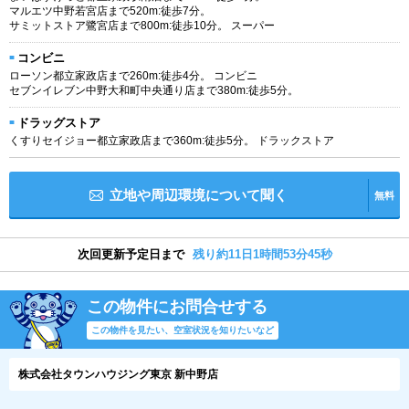
マルエツ中野若宮店まで520m:徒歩7分。
サミットストア鷺宮店まで800m:徒歩10分。 スーパー
コンビニ
ローソン都立家政店まで260m:徒歩4分。 コンビニ
セブンイレブン中野大和町中央通り店まで380m:徒歩5分。
ドラッグストア
くすりセイジョー都立家政店まで360m:徒歩5分。 ドラックストア
立地や周辺環境について聞く
無料
次回更新予定日まで
残り約11日1時間53分44秒
この物件にお問合せする
この物件を見たい、空室状況を知りたいなど
株式会社タウンハウジング東京 新中野店