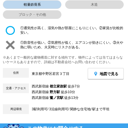
軽量鉄骨系
木造
ブロック・その他
①通気性が高く、湿気や熱が部屋にこもりにくい。②家賃が比較的
安い。
①防音性が低い。②気密性が低く、エアコンが効きにくい。③火や
熱に弱いため、火災時にリスクがある。
※あくまで一般的な建物構造に対する傾向です。物件によっては当てはまらな
いケースもありますので、詳細は不動産会社へお問い合わせください。
住所
地図で見る
東京都中野区若宮３丁目
西武新宿線
都立家政駅
徒歩7分
交通・アクセス
西武新宿線
野方駅
徒歩10分
西武新宿線
鷺ノ宮駅
徒歩13分
3駅利用可/ 3沿線利用可/ 閑静な住宅地/ 駅まで平坦
周辺環境