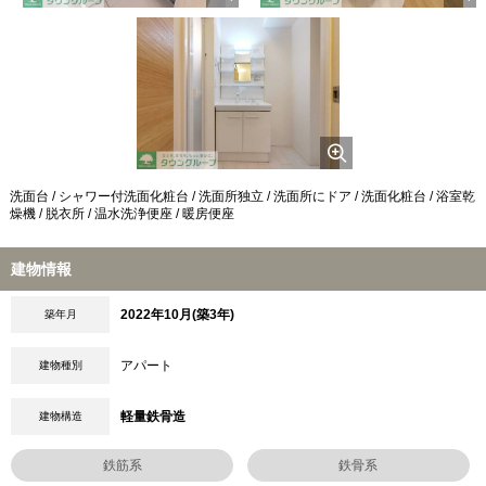
洗面台 / シャワー付洗面化粧台 / 洗面所独立 / 洗面所にドア / 洗面化粧台 / 浴室乾
燥機 / 脱衣所 / 温水洗浄便座 / 暖房便座
建物情報
2022年10月(築3年)
築年月
アパート
建物種別
軽量鉄骨造
建物構造
鉄筋系
鉄骨系