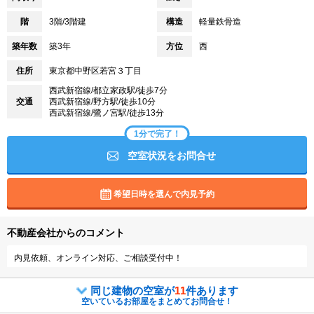
階
3階/3階建
構造
軽量鉄骨造
築年数
築3年
方位
西
住所
東京都中野区若宮３丁目
西武新宿線/都立家政駅/徒歩7分
交通
西武新宿線/野方駅/徒歩10分
西武新宿線/鷺ノ宮駅/徒歩13分
1分で完了！
空室状況をお問合せ
希望日時を選んで内見予約
不動産会社からのコメント
内見依頼、オンライン対応、ご相談受付中！
同じ建物の空室が
11
件あります
空いているお部屋をまとめてお問合せ！