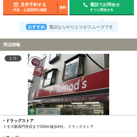
見学予約する
電話でお問合せ
無料
内見・お店訪問の相談
すぐに問合せる
おすすめ
電話ならやりとりがスムーズです
周辺情報
1
/
5
ドラッグストア
トモズ新高円寺店まで250m:徒歩4分。 ドラックストア