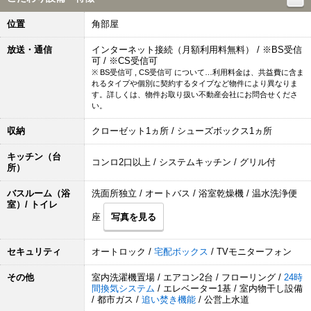
位置
角部屋
放送・通信
インターネット接続（月額利用料無料） / ※BS受信
可 / ※CS受信可
※ BS受信可 , CS受信可 について…利用料金は、共益費に含ま
れるタイプや個別に契約するタイプなど物件により異なりま
す。詳しくは、物件お取り扱い不動産会社にお問合せくださ
い。
収納
クローゼット1ヵ所 / シューズボックス1ヵ所
キッチン（台
コンロ2口以上 / システムキッチン / グリル付
所）
バスルーム（浴
洗面所独立 / オートバス / 浴室乾燥機 / 温水洗浄便
室）/ トイレ
座
写真を見る
セキュリティ
オートロック /
宅配ボックス
/ TVモニターフォン
その他
室内洗濯機置場 / エアコン2台 / フローリング /
24時
間換気システム
/ エレベーター1基 / 室内物干し設備
/ 都市ガス /
追い焚き機能
/ 公営上水道