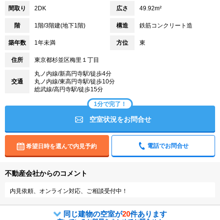
間取り
2DK
広さ
49.92m²
階
1階/3階建(地下1階)
構造
鉄筋コンクリート造
築年数
1年未満
方位
東
住所
東京都杉並区梅里１丁目
丸ノ内線/新高円寺駅/徒歩4分
交通
丸ノ内線/東高円寺駅/徒歩10分
総武線/高円寺駅/徒歩15分
1分で完了！
空室状況をお問合せ
電話でお問合せ
希望日時を選んで内見予約
不動産会社からのコメント
内見依頼、オンライン対応、ご相談受付中！
同じ建物の空室が
20
件あります