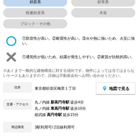
鉄筋系
鉄骨系
軽量鉄骨系
木造
ブロック・その他
①防音性が高い。②耐震性が高い。③火や熱に強いため、火災に強
い。
①通気性が低いため、結露が発生しやすい。②家賃が比較的高い。
※あくまで一般的な建物構造に対する傾向です。物件によっては当てはまらな
いケースもありますので、詳細は不動産会社へお問い合わせください。
住所
地図で見る
東京都杉並区梅里１丁目
丸ノ内線
新高円寺駅
徒歩4分
交通・アクセス
丸ノ内線
東高円寺駅
徒歩10分
総武線
高円寺駅
徒歩15分
3駅利用可/ 2沿線利用可
周辺環境