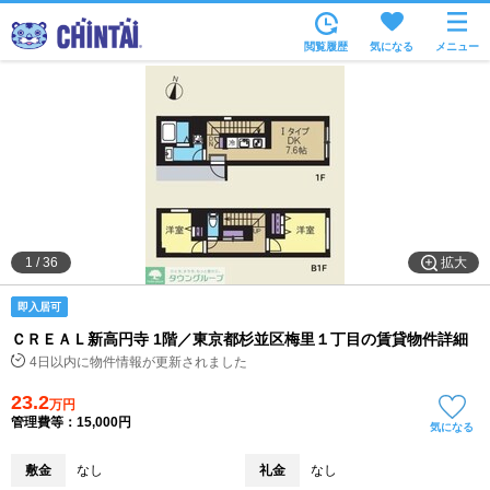
お部屋を探す
閲覧履歴
気になる
メニュー
沿線・駅から
住所から
家賃相場から
通勤通学時間から
物件特集から
拡大
1
/
36
不動産会社から
即入居可
TOP
ＣＲＥＡＬ新高円寺 1階／東京都杉並区梅里１丁目の賃貸物件詳細
4日以内に物件情報が更新されました
23.2
万円
管理費等：15,000円
気になる
敷金
なし
礼金
なし