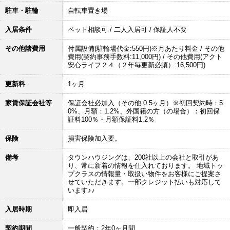
駐車・駐輪
自転車置き場
入居条件
ペット相談可 / 二人入居可 / 保証人不要
その他諸費用
付属設備(駐輪場代金:550円)※月あたり料金 / その他
費用(契約事務手数料:11,000円) / その他費用(アクト
安心ライフ２４（２年毎更新必須）:16,500円)
更新料
1ヶ月
家賃保証会社等
保証会社必加入（その他:0.5ヶ月）※初回契約時：5
0%、月額：1.2%、外国籍の方（の場合）：初回保
証料100％・月額保証料1.2％
保険
損害保険加入要。
備考
タウンハウジングは、200社以上の会社と取引があ
り、常に新着の情報を仕入れております。 地域トッ
プクラスの情報量・取扱い物件をお客様にご提案さ
せていただきます。一部クレジット払いも対応して
います♪♪
入居時期
即入居
契約期間
一般契約：2年0ヶ月間