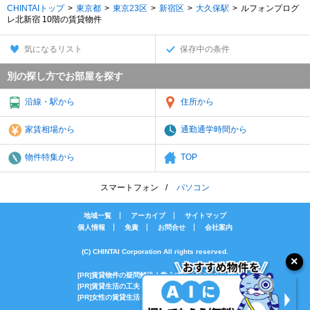
CHINTAIトップ
東京都
東京23区
新宿区
大久保駅
ルフォンプログ
レ北新宿 10階の賃貸物件
気になるリスト
保存中の条件
別の探し方でお部屋を探す
沿線・駅から
住所から
家賃相場から
通勤通学時間から
物件特集から
TOP
スマートフォン
パソコン
地域一覧
アーカイブ
サイトマップ
個人情報
免責
お問合せ
会社案内
(C) CHINTAI Corporation All rights reserved.
[PR]賃貸物件の疑問解決！教えてエイブルAGENT
[PR]賃貸生活の工夫を紹介！CHINTAI情報局
[PR]女性の賃貸生活を応援！Woman.CHINTAI