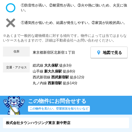
①防音性が高い。②耐震性が高い。③火や熱に強いため、火災に強
い。
①通気性が低いため、結露が発生しやすい。②家賃が比較的高い。
※あくまで一般的な建物構造に対する傾向です。物件によっては当てはまらな
いケースもありますので、詳細は不動産会社へお問い合わせください。
住所
地図で見る
東京都新宿区北新宿１丁目
総武線
大久保駅
徒歩3分
交通・アクセス
山手線
新大久保駅
徒歩8分
西武新宿線
西武新宿駅
徒歩12分
丸ノ内線
西新宿駅
徒歩14分
この物件にお問合せする
この物件を見たい、空室状況を知りたいなど
株式会社タウンハウジング東京 新中野店