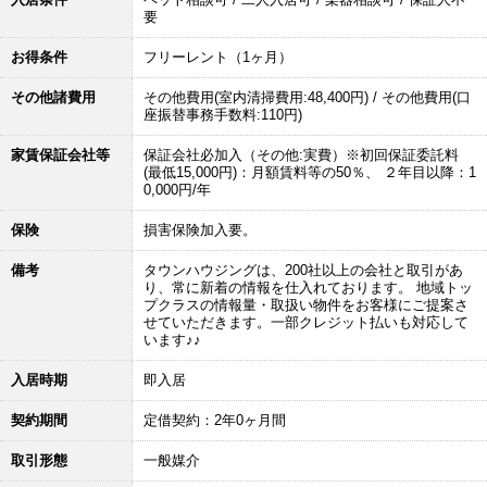
要
お得条件
フリーレント（1ヶ月）
その他諸費用
その他費用(室内清掃費用:48,400円) / その他費用(口
座振替事務手数料:110円)
家賃保証会社等
保証会社必加入（その他:実費）※初回保証委託料
(最低15,000円)：月額賃料等の50％、 ２年目以降：1
0,000円/年
保険
損害保険加入要。
備考
タウンハウジングは、200社以上の会社と取引があ
り、常に新着の情報を仕入れております。 地域トッ
プクラスの情報量・取扱い物件をお客様にご提案さ
せていただきます。一部クレジット払いも対応して
います♪♪
入居時期
即入居
契約期間
定借契約：2年0ヶ月間
取引形態
一般媒介