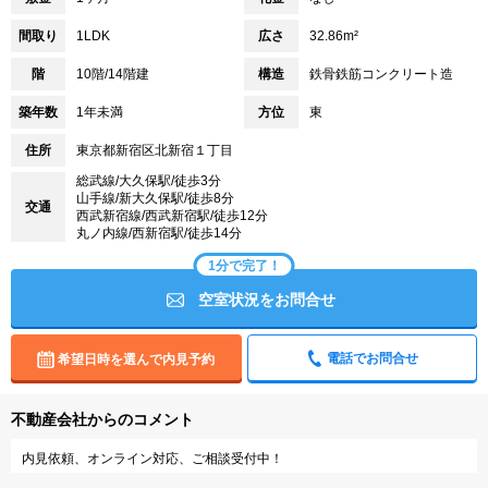
間取り
1LDK
広さ
32.86m²
階
10階/14階建
構造
鉄骨鉄筋コンクリート造
築年数
1年未満
方位
東
住所
東京都新宿区北新宿１丁目
総武線/大久保駅/徒歩3分
山手線/新大久保駅/徒歩8分
交通
西武新宿線/西武新宿駅/徒歩12分
丸ノ内線/西新宿駅/徒歩14分
1分で完了！
空室状況をお問合せ
電話でお問合せ
希望日時を選んで内見予約
不動産会社からのコメント
内見依頼、オンライン対応、ご相談受付中！