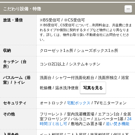
こだわり設備・特徴
放送・通信
※BS受信可 / ※CS受信可
※ BS受信可 , CS受信可 について…利用料金は、共益費に含ま
れるタイプや個別に契約するタイプなど物件により異なりま
す。詳しくは、物件お取り扱い不動産会社にお問合せくださ
い。
収納
クローゼット1ヵ所 / シューズボックス1ヵ所
キッチン（台
コンロ2口以上 / システムキッチン
所）
バスルーム（浴
洗面台 / シャワー付洗面化粧台 / 洗面所独立 / 浴室
室）/ トイレ
乾燥機 / 温水洗浄便座
写真を見る
セキュリティ
オートロック /
宅配ボックス
/ TVモニターフォン
その他
フリーレント / 室内洗濯機置場 / エアコン1台 / 全居
室フローリング / バルコニー / エレベーター1基 /
24
時間ゴミ出し可
/ 敷地内ごみ置き場 /
追い焚き機能
入居条件
ペット相談可 / 二人入居可 / 楽器相談可 / 保証人不