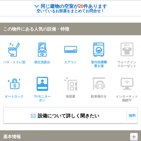
同じ建物の空室が
20
件あります
空いているお部屋をまとめてお問合せ！
この物件にある人気の設備・特徴
バス・トイレ別
独立洗面台
エアコン
室内洗濯機
ウォークイン
置き場
クローゼット
オートロック
TVモニター
角部屋
駐車場付き
インターネット
ホン
接続可
設備について詳しく聞きたい
無料
基本情報