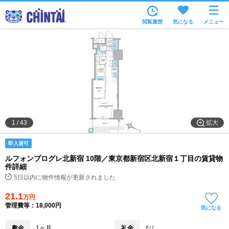
お部屋を探す
閲覧履歴
気になる
メニュー
沿線・駅から
住所から
家賃相場から
通勤通学時間から
物件特集から
拡大
1
/
43
不動産会社から
即入居可
TOP
ルフォンプログレ北新宿 10階／東京都新宿区北新宿１丁目の賃貸物
件詳細
5日以内に物件情報が更新されました
21.1
万円
管理費等：18,000円
気になる
敷金
1ヶ月
礼金
なし