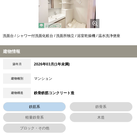
洗面台 / シャワー付洗面化粧台 / 洗面所独立 / 浴室乾燥機 / 温水洗浄便座
建物情報
2026年03月(1年未満)
築年月
マンション
建物種別
鉄骨鉄筋コンクリート造
建物構造
鉄筋系
鉄骨系
軽量鉄骨系
木造
ブロック・その他