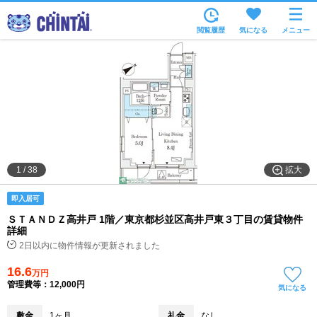
お部屋を探す
閲覧履歴
気になる
メニュー
沿線・駅から
住所から
家賃相場から
通勤通学時間から
物件特集から
拡大
1
/
38
不動産会社から
即入居可
TOP
ＳＴＡＮＤＺ高井戸 1階／東京都杉並区高井戸東３丁目の賃貸物件
詳細
2日以内に物件情報が更新されました
16.6
万円
管理費等：12,000円
気になる
敷金
1ヶ月
礼金
なし