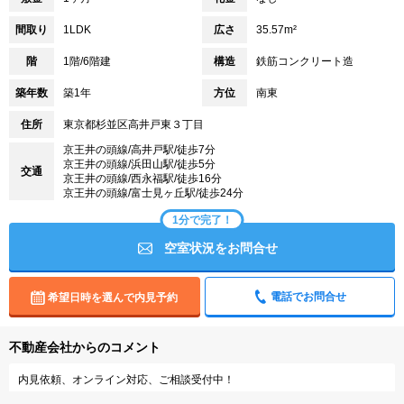
間取り
1LDK
広さ
35.57m²
階
1階/6階建
構造
鉄筋コンクリート造
築年数
築1年
方位
南東
住所
東京都杉並区高井戸東３丁目
京王井の頭線/高井戸駅/徒歩7分
京王井の頭線/浜田山駅/徒歩5分
交通
京王井の頭線/西永福駅/徒歩16分
京王井の頭線/富士見ヶ丘駅/徒歩24分
1分で完了！
空室状況をお問合せ
電話でお問合せ
希望日時を選んで内見予約
不動産会社からのコメント
内見依頼、オンライン対応、ご相談受付中！