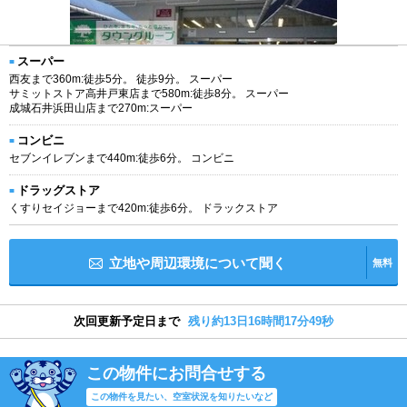
スーパー
西友まで360m:徒歩5分。 徒歩9分。 スーパー
サミットストア高井戸東店まで580m:徒歩8分。 スーパー
成城石井浜田山店まで270m:スーパー
コンビニ
セブンイレブンまで440m:徒歩6分。 コンビニ
ドラッグストア
くすりセイジョーまで420m:徒歩6分。 ドラックストア
立地や周辺環境について聞く
無料
次回更新予定日まで
残り約13日16時間17分48秒
この物件にお問合せする
この物件を見たい、空室状況を知りたいなど