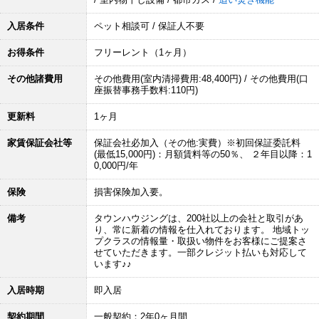
入居条件
ペット相談可 / 保証人不要
お得条件
フリーレント（1ヶ月）
その他諸費用
その他費用(室内清掃費用:48,400円) / その他費用(口
座振替事務手数料:110円)
更新料
1ヶ月
家賃保証会社等
保証会社必加入（その他:実費）※初回保証委託料
(最低15,000円)：月額賃料等の50％、 ２年目以降：1
0,000円/年
保険
損害保険加入要。
備考
タウンハウジングは、200社以上の会社と取引があ
り、常に新着の情報を仕入れております。 地域トッ
プクラスの情報量・取扱い物件をお客様にご提案さ
せていただきます。一部クレジット払いも対応して
います♪♪
入居時期
即入居
契約期間
一般契約：2年0ヶ月間