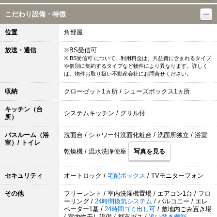
こだわり設備・特徴
位置
角部屋
放送・通信
※BS受信可
※ BS受信可 について…利用料金は、共益費に含まれるタイプ
や個別に契約するタイプなど物件により異なります。詳しく
は、物件お取り扱い不動産会社にお問合せください。
収納
クローゼット1ヵ所 / シューズボックス1ヵ所
キッチン（台
システムキッチン / グリル付
所）
バスルーム（浴
洗面台 / シャワー付洗面化粧台 / 洗面所独立 / 浴室
室）/ トイレ
乾燥機 / 温水洗浄便座
写真を見る
セキュリティ
オートロック /
宅配ボックス
/ TVモニターフォン
その他
フリーレント / 室内洗濯機置場 / エアコン1台 / フロ
ーリング /
24時間換気システム
/ バルコニー / エレ
ベーター1基 /
24時間ゴミ出し可
/ 敷地内ごみ置き場
/ 室内物干し設備 / 都市ガス /
追い焚き機能