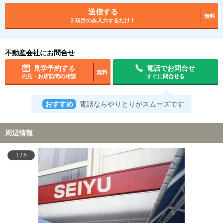
送信する
無料
2 項目のみ入力するだけ！
不動産会社にお問合せ
見学予約する
電話でお問合せ
無料
内見・お店訪問の相談
すぐに問合せる
おすすめ
電話ならやりとりがスムーズです
周辺情報
1
/
5