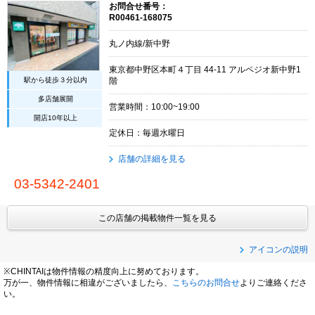
お問合せ番号：
R00461-168075
丸ノ内線/新中野
東京都中野区本町４丁目 44-11 アルペジオ新中野1
駅から徒歩３分以内
階
多店舗展開
営業時間：10:00~19:00
開店10年以上
定休日：毎週水曜日
店舗の詳細を見る
03-5342-2401
この店舗の掲載物件一覧を見る
アイコンの説明
※CHINTAIは物件情報の精度向上に努めております。
万が一、物件情報に相違がございましたら、
こちらのお問合せ
よりご連絡くださ
い。