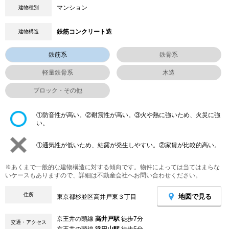
マンション
建物種別
鉄筋コンクリート造
建物構造
鉄筋系
鉄骨系
軽量鉄骨系
木造
ブロック・その他
①防音性が高い。②耐震性が高い。③火や熱に強いため、火災に強
い。
①通気性が低いため、結露が発生しやすい。②家賃が比較的高い。
※あくまで一般的な建物構造に対する傾向です。物件によっては当てはまらな
いケースもありますので、詳細は不動産会社へお問い合わせください。
住所
地図で見る
東京都杉並区高井戸東３丁目
京王井の頭線
高井戸駅
徒歩7分
交通・アクセス