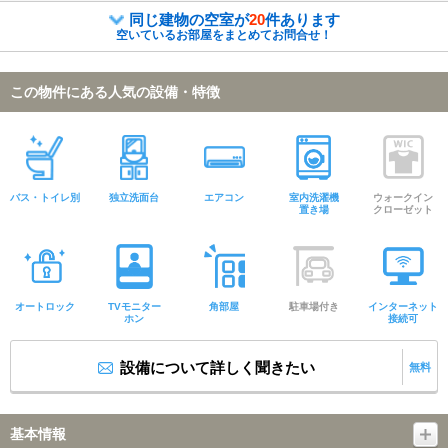
同じ建物の空室が
20
件あります
空いているお部屋をまとめてお問合せ！
この物件にある人気の設備・特徴
バス・トイレ別
独立洗面台
エアコン
室内洗濯機
ウォークイン
置き場
クローゼット
オートロック
TVモニター
角部屋
駐車場付き
インターネット
ホン
接続可
設備について詳しく聞きたい
無料
基本情報