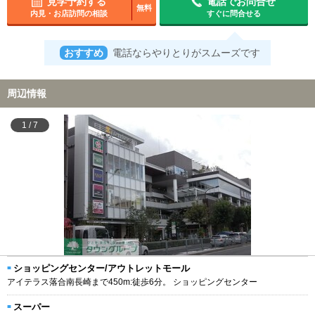
見学予約する
電話でお問合せ
無料
内見・お店訪問の相談
すぐに問合せる
おすすめ
電話ならやりとりがスムーズです
周辺情報
1
/
7
ショッピングセンター/アウトレットモール
アイテラス落合南長崎まで450m:徒歩6分。 ショッピングセンター
スーパー