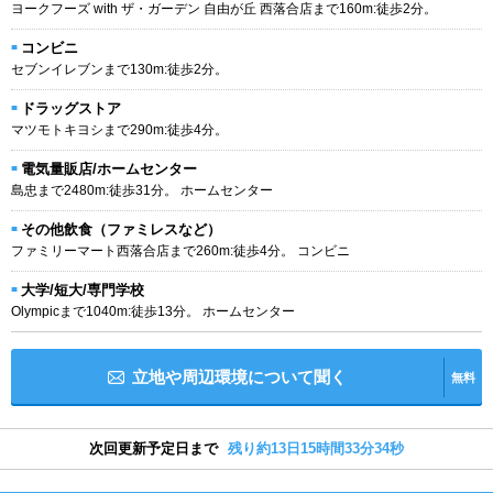
ヨークフーズ with ザ・ガーデン 自由が丘 西落合店まで160m:徒歩2分。
コンビニ
セブンイレブンまで130m:徒歩2分。
ドラッグストア
マツモトキヨシまで290m:徒歩4分。
電気量販店/ホームセンター
島忠まで2480m:徒歩31分。 ホームセンター
その他飲食（ファミレスなど）
ファミリーマート西落合店まで260m:徒歩4分。 コンビニ
大学/短大/専門学校
Olympicまで1040m:徒歩13分。 ホームセンター
立地や周辺環境について聞く
無料
次回更新予定日まで
残り約13日15時間33分34秒