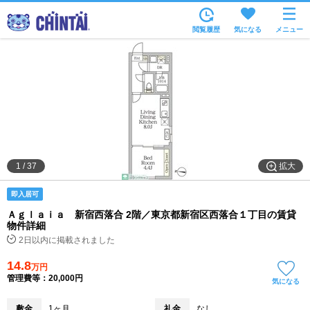
お部屋を探す
閲覧履歴
気になる
メニュー
沿線・駅から
住所から
家賃相場から
通勤通学時間から
物件特集から
拡大
1
/
37
不動産会社から
即入居可
TOP
Ａｇｌａｉａ 新宿西落合 2階／東京都新宿区西落合１丁目の賃貸
物件詳細
2日以内に掲載されました
14.8
万円
管理費等：20,000円
気になる
敷金
1ヶ月
礼金
なし