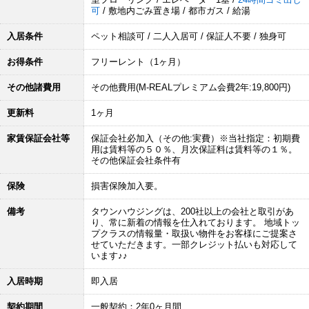
可
/ 敷地内ごみ置き場 / 都市ガス / 給湯
入居条件
ペット相談可 / 二人入居可 / 保証人不要 / 独身可
お得条件
フリーレント（1ヶ月）
その他諸費用
その他費用(M-REALプレミアム会費2年:19,800円)
更新料
1ヶ月
家賃保証会社等
保証会社必加入（その他:実費）※当社指定：初期費
用は賃料等の５０％、月次保証料は賃料等の１％。
その他保証会社条件有
保険
損害保険加入要。
備考
タウンハウジングは、200社以上の会社と取引があ
り、常に新着の情報を仕入れております。 地域トッ
プクラスの情報量・取扱い物件をお客様にご提案さ
せていただきます。一部クレジット払いも対応して
います♪♪
入居時期
即入居
契約期間
一般契約：2年0ヶ月間