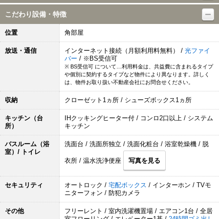
こだわり設備・特徴
位置
角部屋
放送・通信
インターネット接続（月額利用料無料） /
光ファイ
バー
/ ※BS受信可
※ BS受信可 について…利用料金は、共益費に含まれるタイプ
や個別に契約するタイプなど物件により異なります。詳しく
は、物件お取り扱い不動産会社にお問合せください。
収納
クローゼット1ヵ所 / シューズボックス1ヵ所
キッチン（台
IHクッキングヒーター付 / コンロ2口以上 / システム
所）
キッチン
バスルーム（浴
洗面台 / 洗面所独立 / 洗面化粧台 / 浴室乾燥機 / 脱
室）/ トイレ
衣所 / 温水洗浄便座
写真を見る
セキュリティ
オートロック /
宅配ボックス
/ インターホン / TVモ
ニターフォン / 防犯カメラ
その他
フリーレント / 室内洗濯機置場 / エアコン1台 / 全居
室フローリング / エレベーター1基 /
24時間ゴミ出し