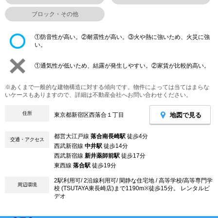
ブロック・その他
①防音性が高い。②耐震性が高い。③火や熱に強いため、火災に強
い。
①通気性が低いため、結露が発生しやすい。②家賃が比較的高い。
※あくまで一般的な建物構造に対する傾向です。物件によっては当てはまらな
いケースもありますので、詳細は不動産会社へお問い合わせください。
住所
地図で見る
東京都新宿区西落合１丁目
都営大江戸線
落合南長崎駅
徒歩4分
交通・アクセス
西武新宿線
中井駅
徒歩14分
西武新宿線
新井薬師前駅
徒歩17分
東西線
落合駅
徒歩19分
2駅利用可/ 2沿線利用可/ 閑静な住宅地 / 高等学校/高等専門学
周辺環境
校 (TSUTAYA東長崎店)まで1190m※徒歩15分。 レンタルビ
デオ