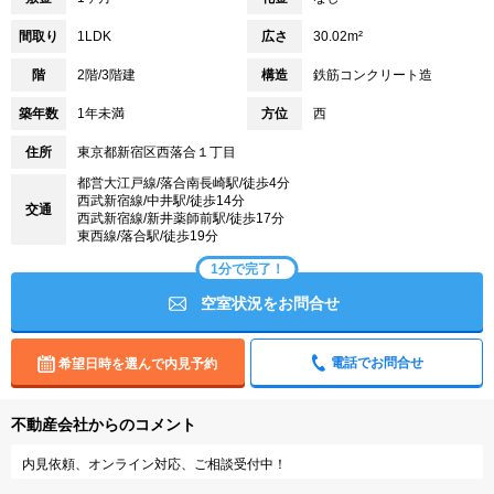
間取り
1LDK
広さ
30.02m²
階
2階/3階建
構造
鉄筋コンクリート造
築年数
1年未満
方位
西
住所
東京都新宿区西落合１丁目
都営大江戸線/落合南長崎駅/徒歩4分
西武新宿線/中井駅/徒歩14分
交通
西武新宿線/新井薬師前駅/徒歩17分
東西線/落合駅/徒歩19分
1分で完了！
空室状況をお問合せ
電話でお問合せ
希望日時を選んで内見予約
不動産会社からのコメント
内見依頼、オンライン対応、ご相談受付中！