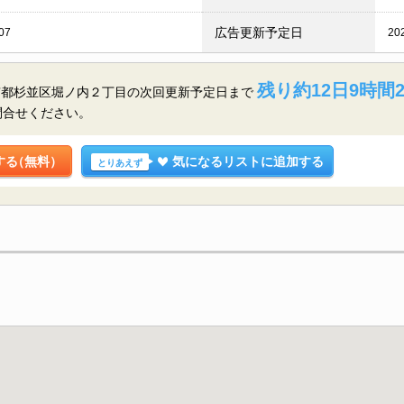
広告更新予定日
07
20
残り約12日9時間2
京都杉並区堀ノ内２丁目の
次回更新予定日まで
問合せください。
する
（無料）
気になるリストに追加する
とりあえず