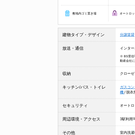
敷地内ゴミ置き場
オートロッ
建物タイプ・デザイン
分譲賃貸
放送・通信
インター
※ BS受
動産会社に
収納
クローゼ
キッチン/バス・トイレ
ガスコン
機
/
脱衣
セキュリティ
オートロ
周辺環境・アクセス
3駅利用
その他
室内洗濯