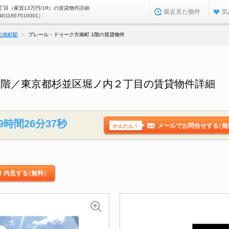
目（家賃13万円/1R）の賃貸物件詳細
最近見た物件
気
4611667510001）
方南町駅
プレール・ドゥーク方南町 1階の賃貸物件
1階／東京都杉並区堀ノ内２丁目の賃貸物件詳細
9時間26分36秒
メールでお問合せする
（無
かんたん！
内見する
（無料）