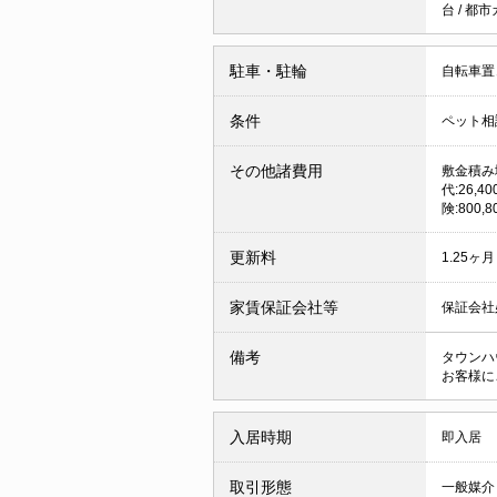
台
/
都市
駐車・駐輪
自転車置
条件
ペット相
その他諸費用
敷金積み増
代:26,
険:800,8
更新料
1.25ヶ月
家賃保証会社等
保証会社必
備考
タウンハ
お客様に
入居時期
即入居
取引形態
一般媒介