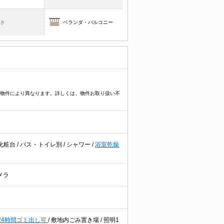
焚き
ベランダ・バルコニー
プなど物件により異なります。詳しくは、物件お取り扱い不
化粧台
/
バス・トイレ別
/
シャワー
/
浴室乾燥
メラ
24時間ゴミ出し可
/
敷地内ごみ置き場
/
照明1