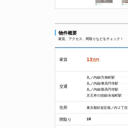
物件概要
家賃、アクセス、間取りなどをチェック！
13
家賃
万円
丸ノ内線/方南町駅
丸ノ内線/東高円寺駅
交通
丸ノ内線/新高円寺駅
京王井の頭線/永福町駅
住所
東京都杉並区堀ノ内２丁目
間取り
1R