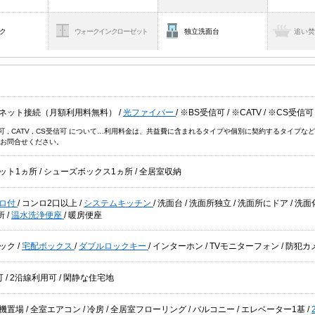
ク
ウォークインクローゼット
独立洗面台
追い
ネット接続（月額利用料無料）
/
光ファイバー
/
※BS受信可
/
※CATV
/
※CS受信可
信可 , CATV , CS受信可 について…利用料金は、共益費に含まれるタイプや個別に契約するタイ
お問合せください。
ット1ヵ所
/
シューズボックス1ヵ所
/
全居室収納
ロ付
/
コンロ2口以上
/
システムキッチン
/
洗面台
/
洗面所独立
/
洗面所にドア
/
洗面
所
/
温水洗浄便座
/
暖房便座
ック
/
宅配ボックス
/
ダブルロックキー
/
インターホン
/
TVモニターフォン
/
防犯カ
可
/
2沿線利用可
/
閑静な住宅地
機置場
/
全室エアコン
/
冷房
/
全居室フローリング
/
バルコニー
/
エレベーター1基
/