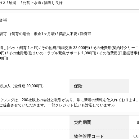
ガス
/
給湯
/
公営上水道
/
陽当り良好
き場
談可 （飼育の場合：敷金1ヶ月増)
/
保証人不要
/
独身可
し(ペット飼育:1ヶ月) / その他費用(鍵交換:33,000円) / その他費用(契約時クリーニン
400円) / その他費用(住まいのトラブル緊急サポート:1,980円) / その他費用(口座振替事
00円)
保険
加入（全保連:20,000円）
--
ウジングは、200社以上の会社と取引があり、常に新着の情報を仕入れております
ご提案させていただきます。一部クレジット払いも対応しています♪♪
契約期間
一
物件管理コード
C0