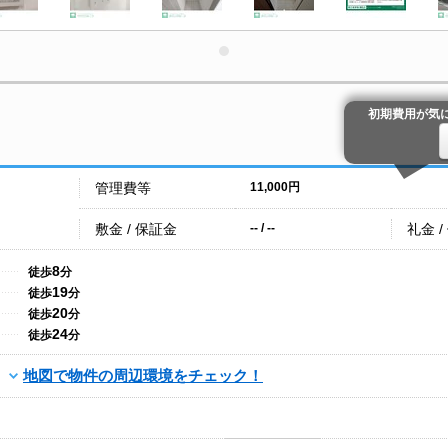
初期費用が気
管理費等
11,000円
敷金 / 保証金
礼金 /
-- / --
8
徒歩
分
19
徒歩
分
20
徒歩
分
24
徒歩
分
地図で物件の周辺環境をチェック！