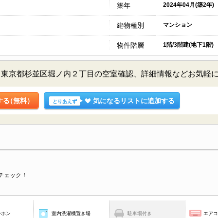
築年
2024年04月(築2年)
建物種別
マンション
物件階層
1階/3階建(地下1階)
／東京都杉並区堀ノ内２丁目の空室確認、詳細情報などお気軽
する
（無料）
気になるリストに追加する
とりあえず
チェック！
ーホン
室内洗濯機置き場
駐車場付き
エア