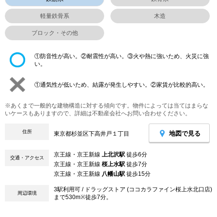
軽量鉄骨系
木造
ブロック・その他
①防音性が高い。②耐震性が高い。③火や熱に強いため、火災に強
い。
①通気性が低いため、結露が発生しやすい。②家賃が比較的高い。
※あくまで一般的な建物構造に対する傾向です。物件によっては当てはまらな
いケースもありますので、詳細は不動産会社へお問い合わせください。
住所
地図で見る
東京都杉並区下高井戸１丁目
京王線・京王新線
上北沢駅
徒歩6分
交通・アクセス
京王線・京王新線
桜上水駅
徒歩7分
京王線・京王新線
八幡山駅
徒歩15分
3駅利用可 / ドラッグストア (ココカラファイン桜上水北口店)
周辺環境
まで530m※徒歩7分。