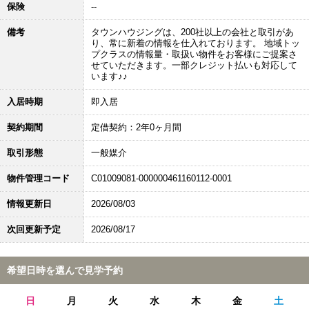
保険
--
備考
タウンハウジングは、200社以上の会社と取引があ
り、常に新着の情報を仕入れております。 地域トッ
プクラスの情報量・取扱い物件をお客様にご提案さ
せていただきます。一部クレジット払いも対応して
います♪♪
入居時期
即入居
契約期間
定借契約：2年0ヶ月間
取引形態
一般媒介
物件管理コード
C01009081-000000461160112-0001
情報更新日
2026/08/03
次回更新予定
2026/08/17
希望日時を選んで見学予約
日
月
火
水
木
金
土