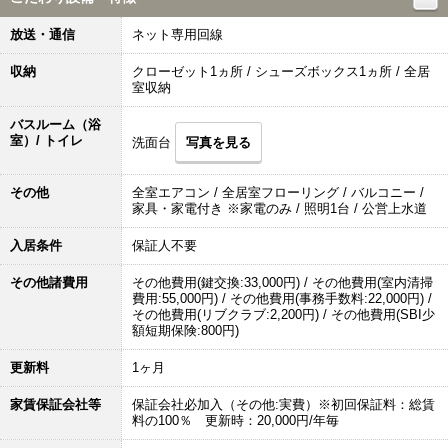
放送・通信
ネット専用回線
収納
クローゼット1ヵ所 / シューズボックス1ヵ所 / 全居
室収納
バスルーム（浴
室）/ トイレ
洗面台
写真を見る
その他
全室エアコン / 全居室フローリング / バルコニー /
家具・家電付き ※家電のみ / 照明1台 / 公営上水道
入居条件
保証人不要
その他諸費用
その他費用(鍵交換:33,000円) / その他費用(室内清掃
費用:55,000円) / その他費用(事務手数料:22,000円) /
その他費用(リブクラブ:2,200円) / その他費用(SBI少
額短期保険:800円)
更新料
1ヶ月
家賃保証会社等
保証会社必加入（その他:実費）※初回保証料：総賃
料の100％ 更新時：20,000円/年毎