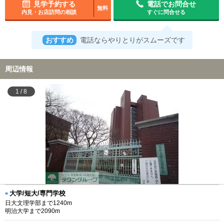
見学予約する
電話でお問合せ
無料
内見・お店訪問の相談
すぐに問合せる
おすすめ
電話ならやりとりがスムーズです
周辺情報
1
/
8
大学/短大/専門学校
日大文理学部まで1240m
明治大学まで2090m