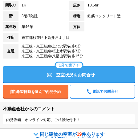
間取り
1K
広さ
18.6m²
階
3階/7階建
構造
鉄筋コンクリート造
築年数
築46年
方位
住所
東京都杉並区下高井戸１丁目
京王線・京王新線/上北沢駅/徒歩6分
交通
京王線・京王新線/桜上水駅/徒歩7分
京王線・京王新線/八幡山駅/徒歩15分
1分で完了！
空室状況をお問合せ
電話でお問合せ
希望日時を選んで内見予約
不動産会社からのコメント
内見依頼、オンライン対応、ご相談受付中！
同じ建物の空室が
19
件あります