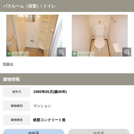
バスルーム（浴室）/ トイレ
洗面台
建物情報
1980年06月(築46年)
築年月
マンション
建物種別
鉄筋コンクリート造
建物構造
鉄筋系
鉄骨系