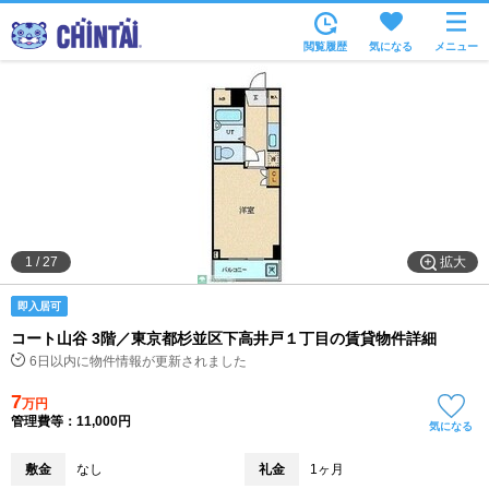
お部屋を探す
閲覧履歴
気になる
メニュー
沿線・駅から
住所から
家賃相場から
通勤通学時間から
物件特集から
拡大
1
/
27
不動産会社から
即入居可
TOP
コート山谷 3階／東京都杉並区下高井戸１丁目の賃貸物件詳細
6日以内に物件情報が更新されました
7
万円
管理費等：11,000円
気になる
敷金
なし
礼金
1ヶ月