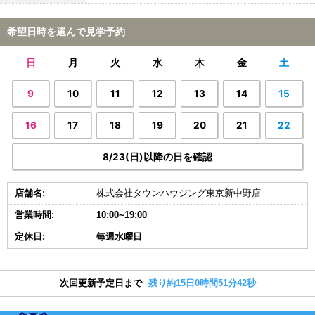
希望日時を選んで見学予約
日
月
火
水
木
金
土
9
10
11
12
13
14
15
16
17
18
19
20
21
22
8/23(日)以降の日を確認
店舗名:
株式会社タウンハウジング東京新中野店
営業時間:
10:00~19:00
定休日:
毎週水曜日
次回更新予定日まで
残り約15日0時間51分42秒