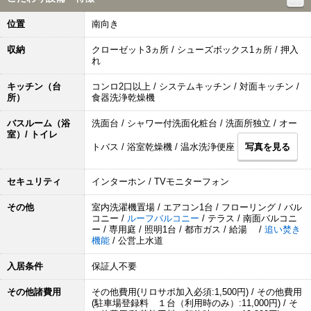
位置
南向き
収納
クローゼット3ヵ所 / シューズボックス1ヵ所 / 押入
れ
キッチン（台
コンロ2口以上 / システムキッチン / 対面キッチン /
所）
食器洗浄乾燥機
バスルーム（浴
洗面台 / シャワー付洗面化粧台 / 洗面所独立 / オー
室）/ トイレ
トバス / 浴室乾燥機 / 温水洗浄便座
写真を見る
セキュリティ
インターホン / TVモニターフォン
その他
室内洗濯機置場 / エアコン1台 / フローリング / バル
コニー /
ルーフバルコニー
/ テラス / 南面バルコニ
ー / 専用庭 / 照明1台 / 都市ガス / 給湯 /
追い焚き
機能
/ 公営上水道
入居条件
保証人不要
その他諸費用
その他費用(リロサポ加入必須:1,500円) / その他費用
(駐車場登録料 １台（利用時のみ）:11,000円) / そ