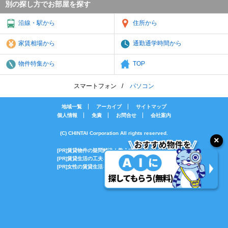
別の探し方でお部屋を探す
沿線・駅から
住所から
家賃相場から
通勤通学時間から
物件特集から
TOP
スマートフォン
パソコン
地域一覧
アーカイブ
サイトマップ
個人情報
免責
お問合せ
会社案内
(C) CHINTAI Corporation All rights reserved.
[PR]賃貸物件の疑問解決！教えてエイブルAGENT
[PR]賃貸生活の工夫を紹介！CHINTAI情報局
[PR]女性の賃貸生活を応援！Woman.CHINTAI