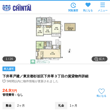
お部屋を探す
閲覧履歴
気になる
メニュー
沿線・駅から
住所から
家賃相場から
通勤通学時間から
物件特集から
拡大
1
/
26
不動産会社から
即入居可
TOP
下井草戸建／東京都杉並区下井草３丁目の賃貸物件詳細
5時間以内に物件情報が更新されました
24.9
万円
管理費等：なし
気になる
敷金
2ヶ月
礼金
1ヶ月