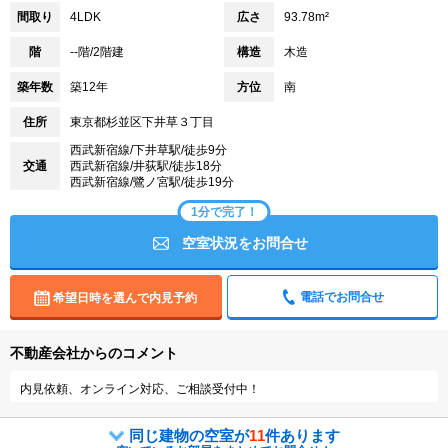
間取り
4LDK
広さ
93.78m²
階
--階/2階建
構造
木造
築年数
築12年
方位
南
住所
東京都杉並区下井草３丁目
西武新宿線/下井草駅/徒歩9分
交通
西武新宿線/井荻駅/徒歩18分
西武新宿線/鷺ノ宮駅/徒歩19分
1分で完了！
空室状況をお問合せ
電話でお問合せ
希望日時を選んで内見予約
不動産会社からのコメント
内見依頼、オンライン対応、ご相談受付中！
同じ建物の空室が
11
件あります