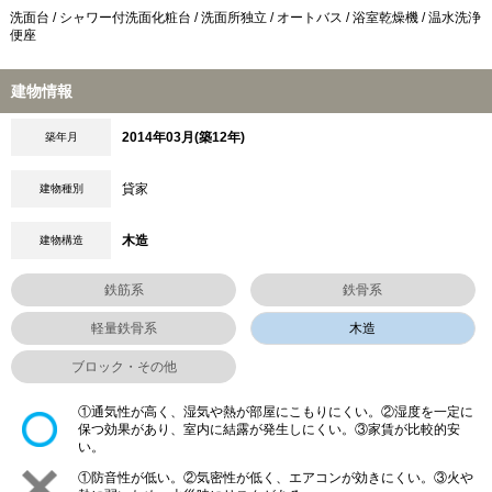
洗面台 / シャワー付洗面化粧台 / 洗面所独立 / オートバス / 浴室乾燥機 / 温水洗浄
便座
建物情報
2014年03月(築12年)
築年月
貸家
建物種別
木造
建物構造
鉄筋系
鉄骨系
軽量鉄骨系
木造
ブロック・その他
①通気性が高く、湿気や熱が部屋にこもりにくい。②湿度を一定に
保つ効果があり、室内に結露が発生しにくい。③家賃が比較的安
い。
①防音性が低い。②気密性が低く、エアコンが効きにくい。③火や