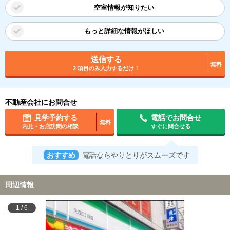
空室情報が知りたい
もっと詳細な情報がほしい
送信する
無料
2 項目のみ入力するだけ！
不動産会社にお問合せ
見学予約する
電話でお問合せ
無料
内見・お店訪問の相談
すぐに問合せる
おすすめ
電話ならやりとりがスムーズです
周辺情報
1
/
6