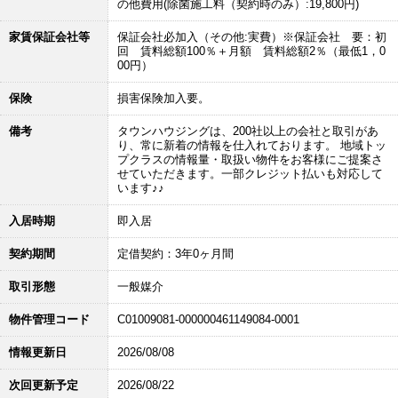
の他費用(除菌施工料（契約時のみ）:19,800円)
家賃保証会社等
保証会社必加入（その他:実費）※保証会社 要：初
回 賃料総額100％＋月額 賃料総額2％（最低1，0
00円）
保険
損害保険加入要。
備考
タウンハウジングは、200社以上の会社と取引があ
り、常に新着の情報を仕入れております。 地域トッ
プクラスの情報量・取扱い物件をお客様にご提案さ
せていただきます。一部クレジット払いも対応して
います♪♪
入居時期
即入居
契約期間
定借契約：3年0ヶ月間
取引形態
一般媒介
物件管理コード
C01009081-000000461149084-0001
情報更新日
2026/08/08
次回更新予定
2026/08/22