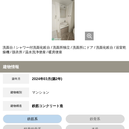
洗面台 / シャワー付洗面化粧台 / 洗面所独立 / 洗面所にドア / 洗面化粧台 / 浴室乾
燥機 / 脱衣所 / 温水洗浄便座 / 暖房便座
建物情報
2024年03月(築2年)
築年月
マンション
建物種別
鉄筋コンクリート造
建物構造
鉄筋系
鉄骨系
軽量鉄骨系
木造