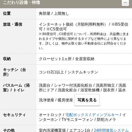
こだわり設備・特徴
位置
角部屋 / 上階無し
放送・通信
インターネット接続（月額利用料無料） / ※BS受信
可 / ※CS受信可
※ BS受信可 , CS受信可 について…利用料金は、共益費に含ま
れるタイプや個別に契約するタイプなど物件により異なりま
す。詳しくは、物件お取り扱い不動産会社にお問合せくださ
い。
収納
クローゼット1ヵ所 / 全居室収納
キッチン（台
コンロ2口以上 / システムキッチン
所）
バスルーム（浴
洗面台 / シャワー付洗面化粧台 / 洗面所独立 / 洗面
室）/ トイレ
所にドア / 洗面化粧台 / 浴室乾燥機 / 脱衣所 / 温水
洗浄便座 / 暖房便座
写真を見る
セキュリティ
オートロック /
宅配ボックス
/
ディンプルキー
/ イ
ンターホン / TVモニターフォン / 防犯カメラ
その他
室内洗濯機置場 / エアコン1台 /
24時間換気システム