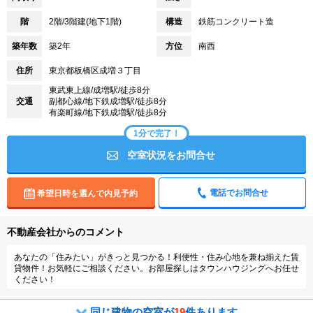
階
2階/3階建(地下1階)
構造
鉄筋コンクリート造
築年数
築2年
方位
南西
住所
東京都板橋区成増３丁目
東武東上線/成増駅/徒歩8分
交通
副都心線/地下鉄成増駅/徒歩8分
有楽町線/地下鉄成増駅/徒歩8分
1分で完了！
空室状況をお問合せ
電話でお問合せ
希望日時を選んで内見予約
不動産会社からのコメント
あなたの「住みたい」がきっと見つかる！利便性・住み心地を兼ね揃えた賃
貸物件！お気軽にご相談ください。お部屋探しはタウンハウジングへお任せ
ください！
同じ建物の空室が
19
件あります