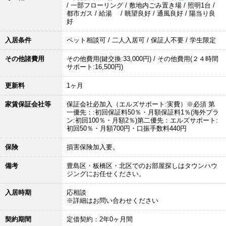
/ 一部フローリング / 敷地内ごみ置き場 / 照明1台 /
都市ガス / 給湯 / 眺望良好 / 通風良好 / 陽当り良
好
入居条件
ペット相談可 / 二人入居可 / 保証人不要 / 学生限定
その他諸費用
その他費用(鍵交換:33,000円) / その他費用(２４時間
サポート:16,500円)
更新料
1ヶ月
家賃保証会社等
保証会社必加入（エルズサポート:実費）※必須 第
一優先：:初回保証料50％・月額保証料1％(海外プラ
ン:初回100％・月額2％)第二優先：エルズサポート:
初回50％・月額700円・口振手数料440円
保険
損害保険加入要。
備考
豊島区・板橋区・北区でのお部屋探しはタウンハウ
ジングにお任せください。
入居時期
応相談
※詳細はお問い合わせください
契約期間
定借契約：2年0ヶ月間