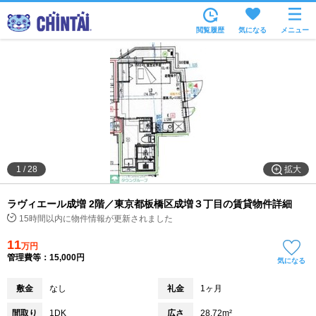
お部屋を探す
閲覧履歴
気になる
メニュー
沿線・駅から
住所から
家賃相場から
通勤通学時間から
物件特集から
拡大
1
/
28
不動産会社から
ラヴィエール成増 2階／東京都板橋区成増３丁目の賃貸物件詳細
TOP
15時間以内に物件情報が更新されました
11
万円
管理費等：15,000円
気になる
敷金
なし
礼金
1ヶ月
間取り
1DK
広さ
28.72m²