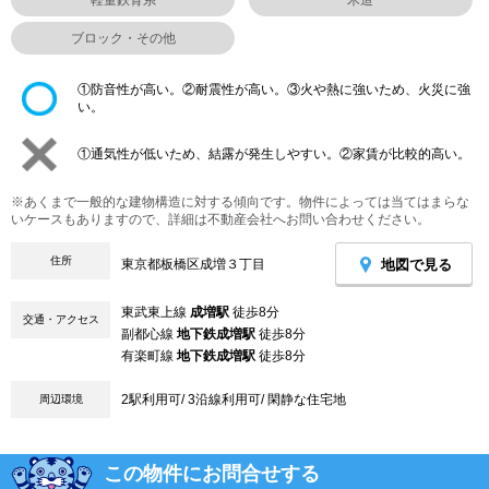
ブロック・その他
①防音性が高い。②耐震性が高い。③火や熱に強いため、火災に強
い。
①通気性が低いため、結露が発生しやすい。②家賃が比較的高い。
※あくまで一般的な建物構造に対する傾向です。物件によっては当てはまらな
いケースもありますので、詳細は不動産会社へお問い合わせください。
住所
地図で見る
東京都板橋区成増３丁目
東武東上線
成増駅
徒歩8分
交通・アクセス
副都心線
地下鉄成増駅
徒歩8分
有楽町線
地下鉄成増駅
徒歩8分
2駅利用可/ 3沿線利用可/ 閑静な住宅地
周辺環境
この物件にお問合せする